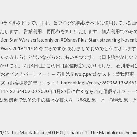
VDラベルを作っています。当ブログの掲載ラベルに使用している
たします。 営業利用、再配布を禁止いたします。個人利用でのみ
action Star Wars series, only on #DisneyPlus. Start streaming Nov
cikXA— Star Wars 2019/11/04 今ごろですが あけましておめでと
いいのかしら）と思いながらのごあいさつです。（日本語おかしい？
りです。 7月4日(土) この日は配信限定になりました。 石川浩司生
めでとうパーティー！～ 石川浩司(vo.g.perc) ゲスト：曽我部
参加型ユニット！ hatenablog://entry/260066135645125
0-05-20T19:22:34+09:00 2020年4月29日に亡くなられた俳優
殊効果 最近ではその中の様々な技法を「特殊効果」と「視覚効果」
2 The Mandalorian (S01E01): Chapter 1: The Mandalorian Summary: