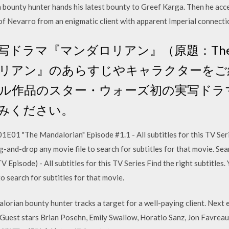
 bounty hunter hands his latest bounty to Greef Karga. Then he acc
f Nevarro from an enigmatic client with apparent Imperial connectio
ラマ『マンダロリアン』（原題：The Man
リアン』のあらすじやキャラクターをご
ル作品のスター・ウォーズ初の実写ドラ
みください。
1 "The Mandalorian" Episode #1.1 - All subtitles for this TV Series
g-and-drop any movie file to search for subtitles for that movie. S
 Episode) - All subtitles for this TV Series Find the right subtitles
o search for subtitles for that movie.
ian bounty hunter tracks a target for a well-paying client. Next e
Guest stars Brian Posehn, Emily Swallow, Horatio Sanz, Jon Favre