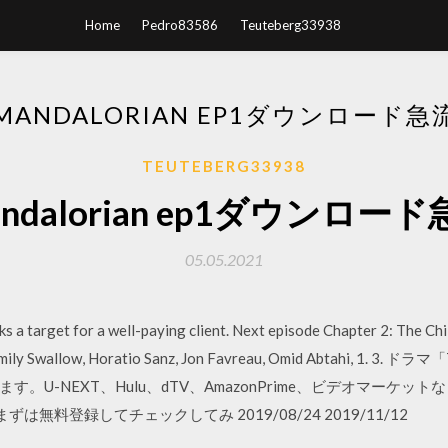
Home
Pedro83586
Teuteberg33938
MANDALORIAN EP1ダウンロード急
TEUTEBERG33938
ndalorian ep1ダウンロー
05.05.2021
s a target for a well-paying client. Next episode Chapter 2: The Ch
, Emily Swallow, Horatio Sanz, Jon Favreau, Omid Abtahi, 1. 
U-NEXT、Hulu、dTV、AmazonPrime、ビデオマーケッ
まずは無料登録してチェックしてみ 2019/08/24 2019/11/12