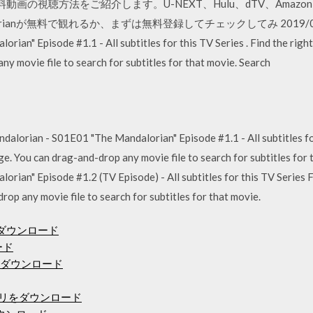
無料動画の視聴方法をご紹介します。U-NEXT、Hulu、dTV、Amaz
rianが無料で観れるか、まずは無料登録してチェックしてみ 2019/08/24 
ian" Episode #1.1 - All subtitles for this TV Series . Find the right
y movie file to search for subtitles for that movie. Search
rian - S01E01 "The Mandalorian" Episode #1.1 - All subtitles for t
ge. You can drag-and-drop any movie file to search for subtitles for
ian" Episode #1.2 (TV Episode) - All subtitles for this TV Series Fi
op any movie file to search for subtitles for that movie.
ダウンロード
ード
7無料ダウンロード
プリをダウンロード