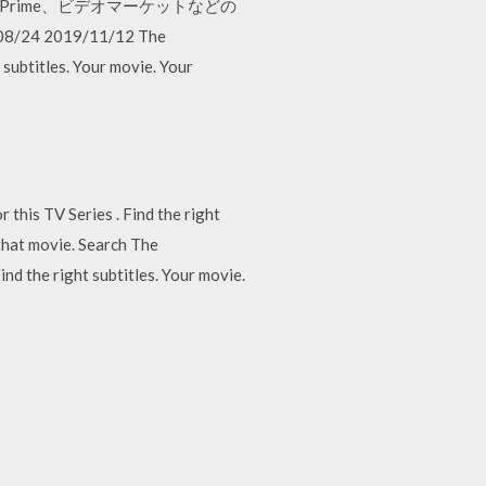
onPrime、ビデオマーケットなどの
2019/11/12 The
 subtitles. Your movie. Your
his TV Series . Find the right
 that movie. Search The
nd the right subtitles. Your movie.