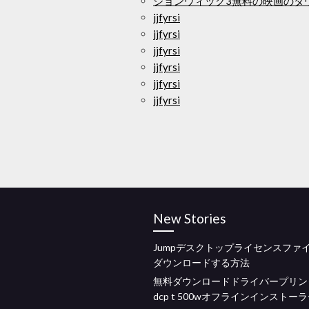
ジョンウィック3無料の映画のダ
jjfyrsi
jjfyrsi
jjfyrsi
jjfyrsi
jjfyrsi
jjfyrsi
New Stories
Jumpデスクトップライセンスファ
ダウンロードする方法
無料ダウンロードドライバープリン
dcp t 500wオフラインインストー