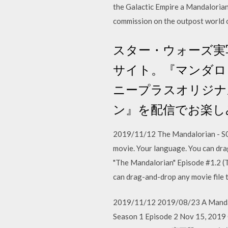
the Galactic Empire a Mandalorian
commission on the outpost world o
スター・ウォーズ実写ド
サイト。『マンダロ
ニープラスオリジナ
ン』を配信でお楽し
2019/11/12 The Mandalorian - S01E0
movie. Your language. You can dra
"The Mandalorian" Episode #1.2 (TV
can drag-and-drop any movie file t
2019/11/12 2019/08/23 A Mandalor
Season 1 Episode 2 Nov 15, 2019 