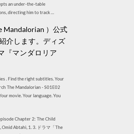
epts an under-the-table
ns, directing him to track …
dalorian ）公式
紹介します。ディズ
マ『マンダロリア
 . Find the right subtitles. Your
earch The Mandalorian - S01E02
. Your movie. Your language. You
pisode Chapter 2: The Child
au, Omid Abtahi, 1. 3. ドラマ「The