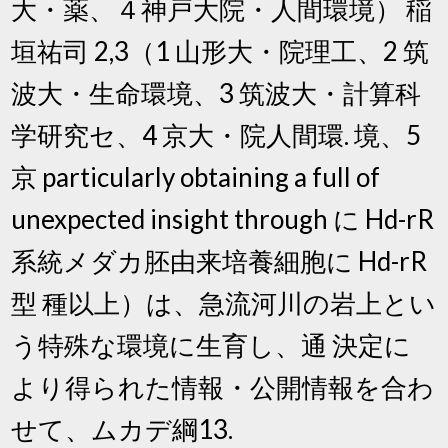
大・薬、４神戸大院・人間環境） 稲
垣祐司 2,3（1 山形大・院理工、2 筑
波大・生命環境、3 筑波大・計算科
学研究セ、4 京大・院人間環. 境、5
京 particularly obtaining a full of
unexpected insight through に Hd-rR
系統メダカ胚由来培養細胞に Hd-rR
型 種以上）は、急流河川の岩上とい
う特殊な環境に生育し、通 決定に
より得られた情報・公開情報を合わ
せて、ムカデ綱13.