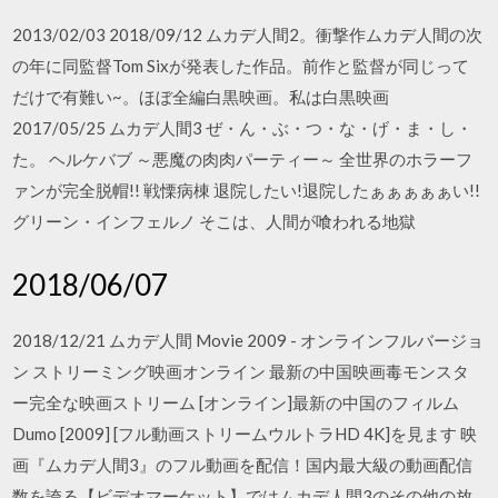
2013/02/03 2018/09/12 ムカデ人間2。衝撃作ムカデ人間の次
の年に同監督Tom Sixが発表した作品。前作と監督が同じって
だけで有難い~。ほぼ全編白黒映画。私は白黒映画
2017/05/25 ムカデ人間3 ぜ・ん・ぶ・つ・な・げ・ま・し・
た。 ヘルケバブ ～悪魔の肉肉パーティー～ 全世界のホラーフ
ァンが完全脱帽!! 戦慄病棟 退院したい!退院したぁぁぁぁぁい!!
グリーン・インフェルノ そこは、人間が喰われる地獄
2018/06/07
2018/12/21 ムカデ人間 Movie 2009 - オンラインフルバージョ
ン ストリーミング映画オンライン 最新の中国映画毒モンスタ
ー完全な映画ストリーム [オンライン]最新の中国のフィルム
Dumo [2009] [フル動画ストリームウルトラHD 4K]を見ます 映
画『ムカデ人間3』のフル動画を配信！国内最大級の動画配信
数を誇る【ビデオマーケット】ではムカデ人間3のその他の放