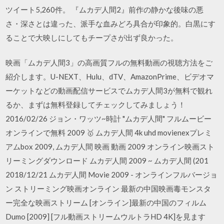
ツイート5,260件。 『ムカデ人間2』前作の静かな後味の悪
さ・深さとは違った、派手な血みどろ具合が印象的。白黒にす
ることで大映しにしてもチープさが出ず良かった。
映画「ムカデ人間3」の高画質フルの無料動画の視聴方法をご
紹介します。U-NEXT、Hulu、dTV、AmazonPrime、ビデオマ
ーケットなどの動画配信サービスでムカデ人間3が無料で観れ
るか、まずは無料登録してチェックしてみましょう！
2016/02/26 ジョン・ワッツ~時計 "ムカデ人間" フルムービー
オンラインで無料 2009 🥇 ムカデ人間 4k uhd movienexプレミ
アムbox 2009, ムカデ人間 映画 動画 2009 オンライン映画スト
リーミングダウンロード ムカデ人間 2009 ~ ムカデ人間 (201
2018/12/21 ムカデ人間 Movie 2009 - オンラインフルバージョ
ン ストリーミング映画オンライン 最新の中国映画毒モンスタ
ー完全な映画ストリーム [オンライン]最新の中国のフィルム
Dumo [2009] [フル動画ストリームウルトラHD 4K]を見ます