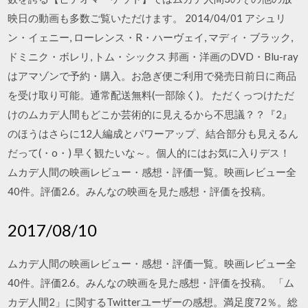
映日の動画も多数ご覧いただけます。 2014/04/01 アシュリ
ン・イェニー, ローレンス・R・ハーヴェイ, マディ・ブラック,
ドミニク・ボレリ, トム・シックス 邦画・洋画のDVD・Blu-ray
はアマゾンで予約・購入。お急ぎ便ご利用で発売日前日に商品
を受け取り可能。通常配送無料(一部除く)。 ただくっつけただ
けのムカデ人間もどこか芸術的に見えるから不思議？？『2』
のほうはさらに12人編成とパワーアップ、結合部分も見えるん
だって(・o・) 早く観たいな～。個人的にはお気に入りデス！
ムカデ人間の映画レビュー・感想・評価一覧。映画レビュー全
40件。評価2.6。みんなの映画を見た感想・評価を投稿。
2017/08/10
ムカデ人間の映画レビュー・感想・評価一覧。映画レビュー全
40件。評価2.6。みんなの映画を見た感想・評価を投稿。 「ム
カデ人間2」に関するTwitterユーザーの感想。満足度72％。総