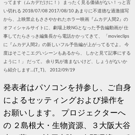
ってます（ムカデだけに！） まったく見る価値がない！っと言
い切れる 2018/07/08 2017/08/10 あまりに不道徳な過激描写
から、上映禁止もささやかれたホラー映画『ムカデ人間2』の
オフィシャルサイトに、劇場上映NGとなった予告編動画が 仕
事してたらさっき編集長から電話かかってきて、 「movieclips
に『ムカデ人間2』の新しいフル予告編が上がってるでよ。 今
度はそこそこエグいシーンもあるから、 しかと見て記事にする
ように！」 だって。 余り気が進まないけど、しょうがないか
ら紹介します…(T_T)。 2012/09/19
発表者はパソコンを持参し、ご自身
によるセッティングおよび操作を
お願いします。 プロジェクターへ
の ２島根大・生物資源、３大阪大谷