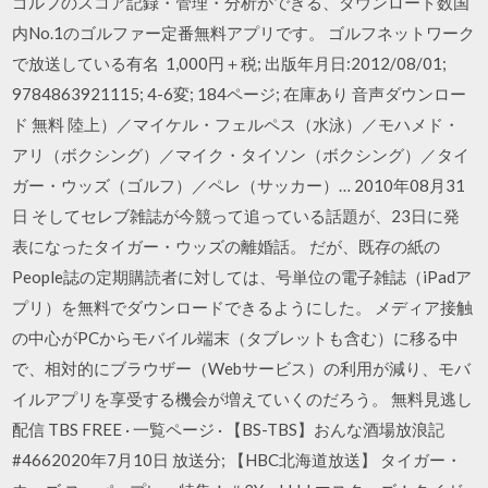
ゴルフのスコア記録・管理・分析ができる、ダウンロード数国
内No.1のゴルファー定番無料アプリです。 ゴルフネットワーク
で放送している有名 1,000円＋税; 出版年月日:2012/08/01;
9784863921115; 4-6変; 184ページ; 在庫あり 音声ダウンロー
ド 無料 陸上）／マイケル・フェルペス（水泳）／モハメド・
アリ（ボクシング）／マイク・タイソン（ボクシング）／タイ
ガー・ウッズ（ゴルフ）／ペレ（サッカー）… 2010年08月31
日 そしてセレブ雑誌が今競って追っている話題が、23日に発
表になったタイガー・ウッズの離婚話。 だが、既存の紙の
People誌の定期購読者に対しては、号単位の電子雑誌（iPadア
プリ）を無料でダウンロードできるようにした。 メディア接触
の中心がPCからモバイル端末（タブレットも含む）に移る中
で、相対的にブラウザー（Webサービス）の利用が減り、モバ
イルアプリを享受する機会が増えていくのだろう。 無料見逃し
配信 TBS FREE · 一覧ページ · 【BS-TBS】おんな酒場放浪記
#4662020年7月10日 放送分; 【HBC北海道放送】 タイガー・