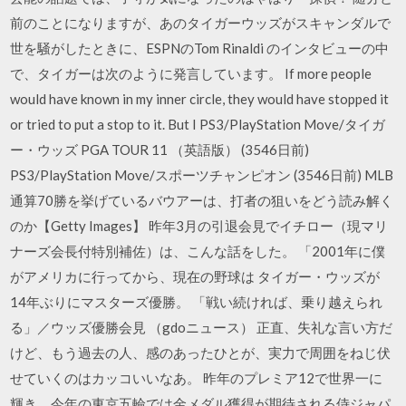
前のことになりますが、あのタイガーウッズがスキャンダルで
世を騒がしたときに、ESPNのTom Rinaldi のインタビューの中
で、タイガーは次のように発言しています。 If more people
would have known in my inner circle, they would have stopped it
or tried to put a stop to it. But I PS3/PlayStation Move/タイガ
ー・ウッズ PGA TOUR 11 （英語版） (3546日前)
PS3/PlayStation Move/スポーツチャンピオン (3546日前) MLB
通算70勝を挙げているバウアーは、打者の狙いをどう読み解く
のか【Getty Images】 昨年3月の引退会見でイチロー（現マリ
ナーズ会長付特別補佐）は、こんな話をした。 「2001年に僕
がアメリカに行ってから、現在の野球は タイガー・ウッズが
14年ぶりにマスターズ優勝。 「戦い続ければ、乗り越えられ
る」／ウッズ優勝会見 （gdoニュース） 正直、失礼な言い方だ
けど、もう過去の人、感のあったひとが、実力で周囲をねじ伏
せていくのはカッコいいなあ。 昨年のプレミア12で世界一に
輝き、今年の東京五輪では金メダル獲得が期待される侍ジャパ