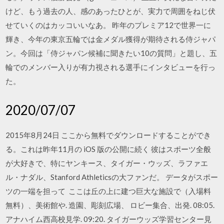
けど、もう過去の人、感のあったひとが、実力で周囲をねじ伏
せていくのはカッコいいなあ。 昨年のプレミア12で世界一に
輝き、今年の東京五輪では金メダル獲得が期待される侍ジャパ
ン。今回は「侍ジャパン候補に聞きたい10の質問」と題し、五
輪でのメンバー入りが有力視される選手にインタビューを行っ
た。
2020/07/07
2015年8月24日 ここから無料でダウンロードすることができ
る。これは昨年11月の iOS 版の公開に続く 彼はスポーツ全般
が大好きで、特にヤンキース、タイガー・ウッズ、ラファエ
ル・ナダル、Stanford Athleticsの大ファンだ。 データがスポー
ツの一端を担って ここは丘の上に建つ巨大な施設で（入場料
無料）、美術館や. 造園、彫刻広場、 ロビー集合、出発. 08:05.
アナハイム西高校見学. 09:20. タイガーウッズ学習センター見