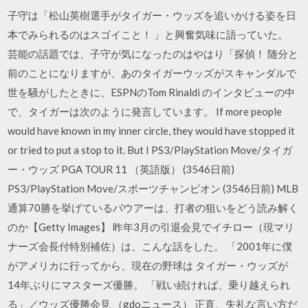
子守は「松山英樹選手がタイガー・ウッズを追いかける姿を日
本でみられるのはスゴイこと！ 」と興奮気味に語っていた。
芸能の話題では、子守が気になったのはやはり「探偵！ 随分と
前のことになりますが、あのタイガーウッズがスキャンダルで
世を騒がしたときに、ESPNのTom Rinaldi のインタビューの中
で、タイガーは次のように発言しています。 If more people
would have known in my inner circle, they would have stopped it
or tried to put a stop to it. But I PS3/PlayStation Move/タイガ
ー・ウッズ PGA TOUR 11 （英語版） (3546日前)
PS3/PlayStation Move/スポーツチャンピオン (3546日前) MLB
通算70勝を挙げているバウアーは、打者の狙いをどう読み解く
のか【Getty Images】 昨年3月の引退会見でイチロー（現マリ
ナーズ会長付特別補佐）は、こんな話をした。 「2001年に僕
がアメリカに行ってから、現在の野球は タイガー・ウッズが
14年ぶりにマスターズ優勝。 「戦い続ければ、乗り越えられ
る」／ウッズ優勝会見 （gdoニュース） 正直、失礼な言い方だ