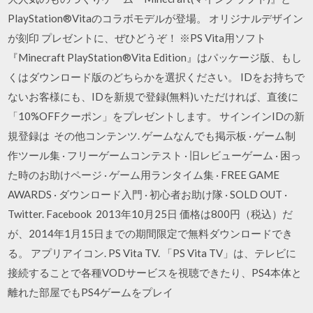
PlayStation®Vitaのコラボモデルが登場。 オリジナルデザイン
が刻印 プレゼントに、ぜひどうぞ！ ※PS Vita用ソフト
『Minecraft PlayStation®Vita Edition』はパッケージ版、もし
くはダウンロード版のどちらかを選択ください。 IDをお持ちで
ないお客様にも、IDを新規で登録(無料)いただければ、直後に
「10%OFFクーポン」をプレゼントします。 サインインIDの新
規登録は その他コンテンツ. ゲームなんでも掲示板 · ゲーム制
作ツール集 · フリーゲームコンテスト · 旧レビューゲーム · 困っ
た時のお助けページ · ゲーム用ランタイム集 · FREE GAME
AWARDS · ダウンロード入門 · 初心者お助け隊 · SOLD OUT ·
Twitter. Facebook 2013年10月25日 価格は800円（税込）だ
が、2014年1月15日までの期間限定で無料ダウンロードでき
る。 アプリアイコン. PS Vita TV. 「PS Vita TV」は、テレビに
接続することで各種VODサービスを視聴できたり、PS4本体と
離れた部屋でもPS4ゲームをプレイ