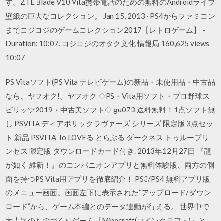
す。ZTE Blade V10 Vita携帯電話のための無料のAndroidライブ
壁紙の巨大なコレクション。 Jan 15, 2013 · PS4からファミコン
までコジコジのゲームコレクション2017【レトロゲーム】 -
Duration: 10:07. コジコジのオタク文化 情報局 160,625 views
10:07
PS Vitaソフト(PS Vita テレビゲーム)の新品・未使用品・中古品
なら、ヤフオク!。ヤフオク ◇PS・Vita用ソフト・プロ野球ス
ピリッツ2019・中古美ソフト◇ gu073 送料無料！1点ソフト無
し PSVITA ディアボリックラヴァーズ シリーズ 限定版 3点セッ
ト 新品 PSVITA To LOVEる とらぶる ダークネス トゥループリ
ンセス 限定版 ダウンロードカード付き. 2013年12月27日 『龍
が如く 維新！』のコンパニオンアプリと無料体験版、両方の側
面を持つPS Vita用アプリを徹底紹介！ PS3/PS4 無料アプリ版
のメニュー画面。画面左下に表示された“アップロード/ダウン
ロード”から、ゲーム本編とのデータ連動が行える。 世界中で
大人気のものづくりゲーム『Minecraft(マインクラフト)』と