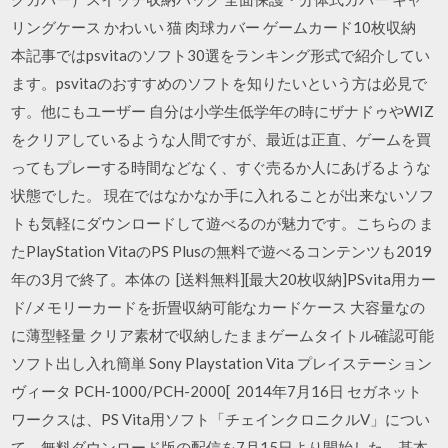
リングケース かわいい 猫 肉球カバー ゲームカード10枚収納
本記事ではpsvitaのソフト30選をランキング形式で紹介してい
ます。psvitaのおすすめのソフトを知りたいという方は必見で
す。他にもユーザー 自分は小学生低学年の時にザナドゥやWIZ
をクリアしているような人間ですが、最近は正直、ゲームを買
ってもプレーする時間などなく、すぐ売るか人にあげるような
状態でした。 現在ではなかなか手に入れることが出来ないソフ
トも気軽にダウンロードして遊べるのが魅力です。こちらの ま
たPlayStation VitaのPS Plusの無料で遊べるコンテンツも2019
年の3月で終了。本体の [送料無料][最大20枚収納]PSvita用カー
ド/メモリーカードを折畳収納可能なカードケース 大容量なの
に薄型軽量 クリア素材で収納したままゲームタイトル確認可能
ソフト出し入れ簡単 Sony Playstation Vita プレイステーション
ヴィータ PCH-1000/PCH-2000[ 2014年7月16日 セガネット
ワークスは、PS Vita用ソフト「チェインクロニクルV」につい
て、無料ダウンロード版の配信を7月15日より開始した。基本