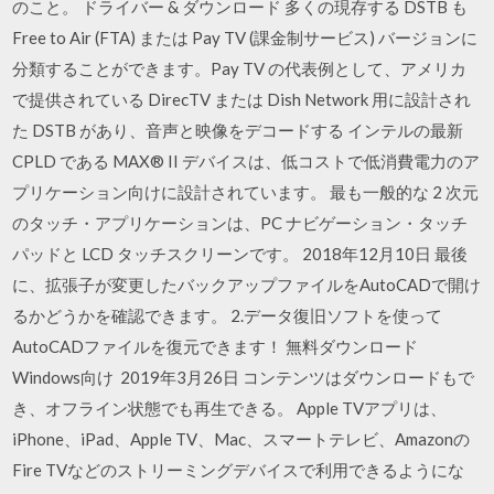
のこと。 ドライバー & ダウンロード 多くの現存する DSTB も
Free to Air (FTA) または Pay TV (課金制サービス) バージョンに
分類することができます。Pay TV の代表例として、アメリカ
で提供されている DirecTV または Dish Network 用に設計され
た DSTB があり、音声と映像をデコードする インテルの最新
CPLD である MAX® II デバイスは、低コストで低消費電力のア
プリケーション向けに設計されています。 最も一般的な 2 次元
のタッチ・アプリケーションは、PC ナビゲーション・タッチ
パッドと LCD タッチスクリーンです。 2018年12月10日 最後
に、拡張子が変更したバックアップファイルをAutoCADで開け
るかどうかを確認できます。 2.データ復旧ソフトを使って
AutoCADファイルを復元できます！ 無料ダウンロード
Windows向け 2019年3月26日 コンテンツはダウンロードもで
き、オフライン状態でも再生できる。 Apple TVアプリは、
iPhone、iPad、Apple TV、Mac、スマートテレビ、Amazonの
Fire TVなどのストリーミングデバイスで利用できるようにな