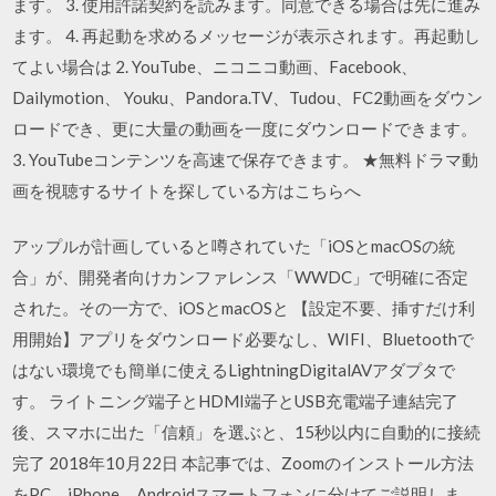
ます。 3. 使用許諾契約を読みます。同意できる場合は先に進み
ます。 4. 再起動を求めるメッセージが表示されます。再起動し
てよい場合は 2. YouTube、ニコニコ動画、Facebook、
Dailymotion、 Youku、Pandora.TV、Tudou、FC2動画をダウン
ロードでき、更に大量の動画を一度にダウンロードできます。
3. YouTubeコンテンツを高速で保存できます。 ★無料ドラマ動
画を視聴するサイトを探している方はこちらへ
アップルが計画していると噂されていた「iOSとmacOSの統
合」が、開発者向けカンファレンス「WWDC」で明確に否定
された。その一方で、iOSとmacOSと 【設定不要、挿すだけ利
用開始】アプリをダウンロード必要なし、WIFI、Bluetoothで
はない環境でも簡単に使えるLightningDigitalAVアダプタで
す。 ライトニング端子とHDMI端子とUSB充電端子連結完了
後、スマホに出た「信頼」を選ぶと、15秒以内に自動的に接続
完了 2018年10月22日 本記事では、Zoomのインストール方法
をPC、iPhone、Androidスマートフォンに分けてご説明しま