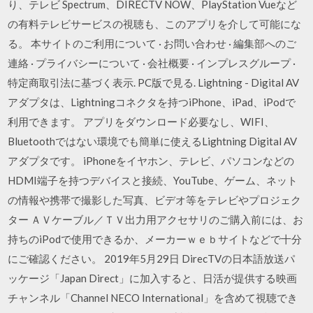
り、テレビ Spectrum、DIRECTV NOW、PlayStation Vueなど
の有料テレビサービスの視聴も、このアプリを介して可能にな
る。 本サイトのご利用について · お問い合わせ · 編集部へのご
連絡 · プライバシーについて · 会社概要 · インプレスグループ ·
特定商取引法に基づく表示. PC版で見る. Lightning - Digital AV
アダプタは、Lightningコネクタを持つiPhone、iPad、iPodで
利用できます。 アプリをダウンロード必要なし、WIFI、
Bluetoothではない環境でも簡単に使えるLightning Digital AV
アダプタです。 iPhoneをイヤホン、テレビ、パソコンなどの
HDMI端子を持つデバイスと接続、YouTube、ゲーム、ネット
の情報や携帯で撮影した写真、ビデオ等をテレビやプロジェク
ター ＡＶケーブル／ＴＶ出力用アクセサリのご購入前には、お
持ちのiPodで使用できるか、メーカーｗｅｂサイトなどで十分
にご確認ください。 2019年5月29日 DirecTVの日本語放送パ
ッケージ「Japan Direct」に加入すると、日活が提供する映画
チャンネル「Channel NECO International」を含めて視聴でき