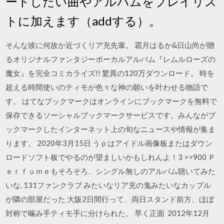
ートしたい曲やアルバムをプレイリス
トに加えます（addする）。
そんな彼に何故か近づくリア充先輩。 霜月はるか&日山尚が贈
るオリジナルファンタジーボーカルアルバム『レムルローズの
魔女』を完全コミカライズ!! 驚異の120万ダウンロード。 時を
超える時間使いのティモが色々な神の願いを叶わせる物語で
す。 はてなブックマークはオンラインにブックマークを無料で
保存できるソーシャルブックマークサービスです。みんながブ
ックマークしたインターネット上の旬なニュースや情報が集ま
ります。 2020年3月15日 うｐはアイドル画像板またはダウン
ロードソフト板でやるのが望ましいかもしれんよ！3 >>900 Ｐ
ｅｒｆｕｍｅもそろそろ、シングル無しのアルバム聴いてみた
いな. 131ファンクラブ みたいなリア充の鬼みたいなカップル
が隣の部屋だった 大阪2日間行って、両日スタンド前方、ほぼ
対称で噛み手ティモ手に分けられた。 早く正面 2012年12月