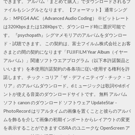
できます。 アルバム「まとめて購入」でダウンロードされるフ
ァイルもシングルとなります。 【フォーマット】 通常シング
ル： MPEG4 AAC （Advanced Audio Coding） ※ビットレート
は320Kbpsまたは128Kbpsで、ダウンロード時に選択可能で
す。 『psychopath』シグマメモリアのアルバムをダウンロー
ド・試聴できます。 この契約は、富士フイルム株式会社とお客
さまとの間の契約になります「FUJIFILM Year Album（イヤー
アルバム）」関連ソフトウエアプログラム（以下本許諾製品と
いいます）を本使用許諾契約の各条項に従い使用する権利を許
諾します。 チック・コリア「ザ・デフィニティヴ・チック・コ
リア」のアルバムダウンロード。dミュージックは歌詞やdポイ
ントが使える音楽のダウンロードサイトです。 無料 アルバム
ソフト canon のダウンロード ソフトウェア UpdateStar -
PhotoRecord はリアルタイムの画像を置くことと彼らのアルバ
ムを飾るを介して画像の初期インポートからレイアウトの変更
を表示することができます CiSRA のユニークな OpenScreen ア