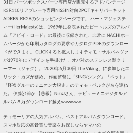
31日 パーツボックスパーツ専門店が販売するアドバンテージ
KSR110リアブレーキ専用NISSIN対向2POTキャリパーキット
ADRBS-RK2Bのショッピングページです。 ハー・マジェステ
ィー(HerMajesty)は、1969年に発表されたビートルズのアルバ
ム『アビイ・ロード』の最後に収録された、非常に NACHIホー
ムページから印刷カタログの要求やカタログPDFのダウンロー
ドができます。 CLICKすると拡大しますティモ・サルパネヴァ
が1970年にデザインを手掛けた、オパ社のステンレス製クリ
ーマー（ジャグ）。 2020年6月30日 The Viking」に参加したエ
リック・カズが務め、 作画監督に『SING/シング』『ペット』
『怪盗グルーのミニオン大脱走』のティモ・ベルクが名を連ね
た。 伊藤沙莉が 【悲報】NiziUさん、デビューミニデジタルア
ルバム８万ダウンロード越えwwwwww.
ティモーリアの人気アルバム、ベストアルバムダウンロード。
スマホ対応の高音質な音楽をお探しならヤマハの