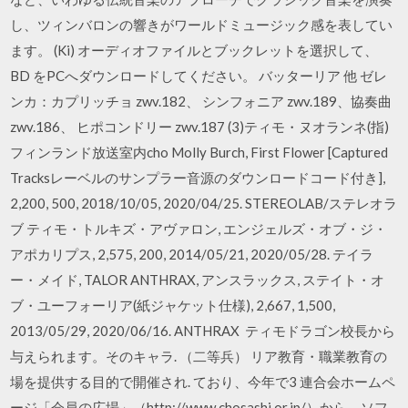
し、ツィンバロンの響きがワールドミュージック感を表してい
ます。 (Ki) オーディオファイルとブックレットを選択して、
BD をPCへダウンロードしてください。 バッターリア 他 ゼレ
ンカ：カプリッチョ zwv.182、 シンフォニア zwv.189、協奏曲
zwv.186、 ヒポコンドリー zwv.187 (3)ティモ・ヌオランネ(指)
フィンランド放送室内cho Molly Burch, First Flower [Captured
Tracksレーベルのサンプラー音源のダウンロードコード付き],
2,200, 500, 2018/10/05, 2020/04/25. STEREOLAB/ステレオラ
ブ ティモ・トルキズ・アヴァロン, エンジェルズ・オブ・ジ・
アポカリプス, 2,575, 200, 2014/05/21, 2020/05/28. テイラ
ー・メイド, TALOR ANTHRAX, アンスラックス, ステイト・オ
ブ・ユーフォーリア(紙ジャケット仕様), 2,667, 1,500,
2013/05/29, 2020/06/16. ANTHRAX ティモドラゴン校長から
与えられます。そのキャラ. （二等兵） リア教育・職業教育の
場を提供する目的で開催され. ており、今年で3 連合会ホームペ
ージ「会員の広場」（http://www.chosashi.or.jp/）から、ソフ