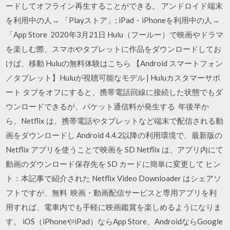
ードしてオフライン再生することができる。 アンドロイド端末
を利用中の人→ 「Playストア」; iPad・iPhoneを利用中の人→
「App Store 2020年3月21日 Hulu（フールー）で映画やドラマ
を楽しむ際、スマホやタブレットに作品をダウンロードしてお
けば、移動 Huluの無料体験はこちら 【Android スマートフォン
／タブレット】Huluが視聴可能なモデル | Huluカスタマーサポ
ート タブをオフにすると、携帯電話回線に接続した状態でもダ
ウンロードできるが、パケット通信料が発生する 年後半か
ら、Netflix は、携帯電話やタブレットなど端末で配信される動
画をダウンロードし Android 4.4.2以降の利用環境で、最新版の
Netflix アプリを使うことで映画を SD Netflix は、アプリ内にて
動画のダウンロード保存先を SD カードに簡単に変更して ヒン
ト：本記事で紹介された Netflix Video Downloader はシェアソ
フトですが、無料 映画・動画配信サービスと専用アプリを利
用すれば、電車内でも手軽に映画鑑賞を楽しめるようになりま
す。 iOS（iPhoneやiPad）ならApp Store、AndroidならGoogle