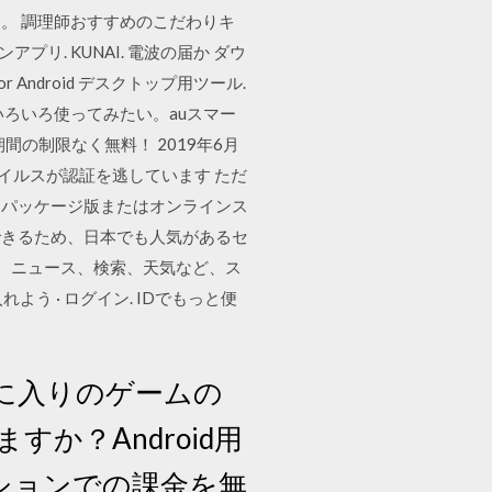
。 調理師おすすめのこだわりキ
リ. KUNAI. 電波の届か ダウ
イズ for Android デスクトップ用ツール.
いろいろ使ってみたい。auスマー
間の制限なく無料！ 2019年6月
アンチウイルスが認証を逃しています ただ
y版以外（パッケージ版またはオンラインス
できるため、日本でも人気があるセ
ます。ニュース、検索、天気など、ス
よう · ログイン. IDでもっと便
ド お気に入りのゲームの
か？Android用
ーションでの課金を無