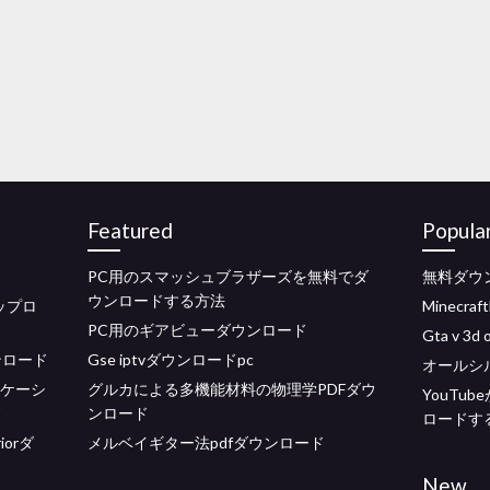
Featured
Popula
PC用のスマッシュブラザーズを無料でダ
無料ダウ
ウンロードする方法
ップロ
Minecra
PC用のギアビューダウンロード
Gta v 3d 
ンロード
Gse iptvダウンロードpc
オールシ
リケーシ
グルカによる多機能材料の物理学PDFダウ
YouTu
ド
ンロード
ロードす
riorダ
メルベイギター法pdfダウンロード
New