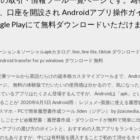
座を開設され Androidアプリ操作ガイド 
ogle Playにて無料ダウンロードいただ
て
シャルapkカタログ. line, line lite, tiktok ダウンロード android
s, android transfer for pc windows ダウンロード 無料
利な定番ツールから英語だらけの超本格カスタマイズツールまで、Andr
ージ。 無料の体験版でだいたいの使用感は分かるので、気になっ
ているアプリはたくさん登場するんですが、Androidは「apk」
とが 2020年6月5日 Android用： レジュメ~面接に使える履
d アプリ. スマホ・PCで簡単履歴書作成ツール Jiden（ジデン） by jizai.m
しごとナビ@履歴書：履歴書作成・ダウンロードが無料で簡単に出来る 
ジャーアプリの選び方のポイントと、おすすめの人気アプリをランキン
のもありますが、中には有料版を購入することで初めて消せるタイ