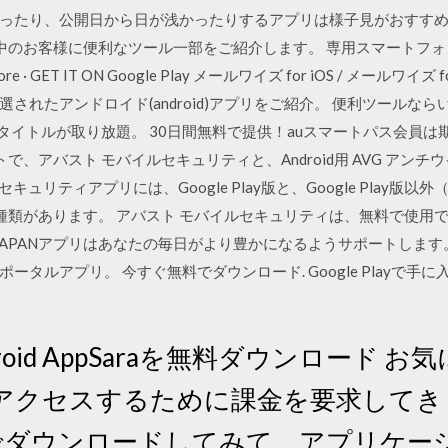
ったり、公開日から日が浅かったりするアプリは様子見がおすすめ
中のお客様に便利なツール一部をご紹介します。 専用スマートフォンアプ
Store · GET IT ON Google Play メールワイズ for iOS / メールワ
されたアンドロイド(android)アプリをご紹介。 便利ツールなら
タイトルが取り放題。 30日間無料で提供！auスマートパス会員は期
よるテストで、アバスト モバイルセキュリティと、Android用 AVG 
のセキュリティアプリには、Google Play版と、Google Pla
種類があります。 アバスト モバイルセキュリティは、無料で使用
o! JAPANアプリはあなたの毎日がより豊かになるようサポートし
ルアプリ。 今すぐ無料でダウンロード. Google Playで手に入れ
 - Android AppSaraを無料ダウンロー
クセスするために課金を要求してきます
無料でダウンロードしてみて、アプリケ