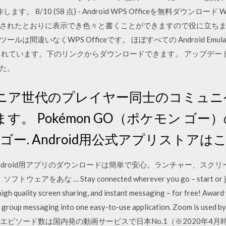
す。 8/10 (58 点) - Android WPS Officeを無料ダウンロード
たとおりに表示でき色々と書くことができますので役に立ちます. And
違いなくWPS Officeです。 ほぼすべての Android Emulator
います。下のリンクからダウンロードできます。 アップデート ： Andr
た。
日 シニア世代のプレイヤー同士のコミュ
す。 Pokémon GO（ポケモン ゴ
ー. Android用公式アプリストアはこちら
aにおけるAndroid用アプリのダウンロードは簡単で安心。ランチャー、
あな … Stay connected wherever you go – start or join a
 high quality screen sharing, and instant messaging – for free! Awar
d group messaging into one easy-to-use application. Zoom is used 
s … オリジナルエピソード数は国内発の動画サービスで日本No.1（※2020