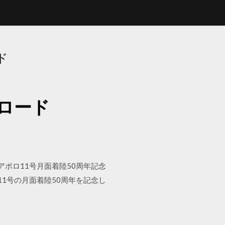
ド
ロード
アポロ11号月面着陸50周年記念
11号の月面着陸50周年を記念し