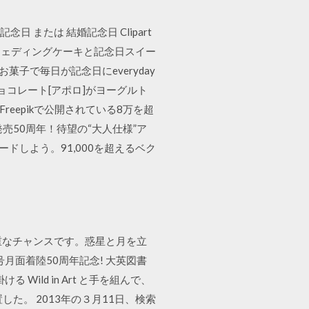
結婚記念日 または 結婚記念日 Clipart
素材や. ウェディングケーキと記念日スイー
子で毎日が記念日にeveryday
人気チョコレート[アポロ]がヨーグルト
reepikで公開されている8万を超
発売50周年！待望の“大人仕様”ア
ドしよう。91,000を超えるベク
貴重なチャンスです。惑星と月を立
月面着陸50周年記念! 大英図書
ld in Art と手を組んで、
た。 2013年の３月11日、検索