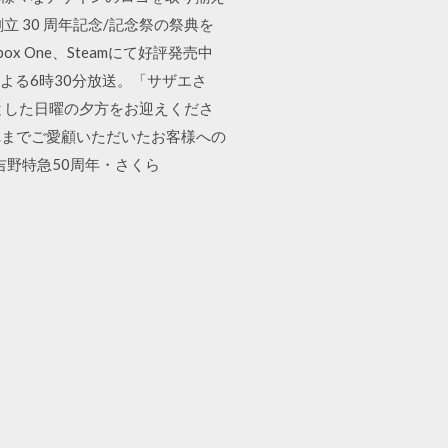
 30 周年記念/記念祭の祭典を
 One、Steamにて好評発売中
曜よる6時30分放送。「サザエさ
とした日曜の夕方をお迎えくださ
れまでご愛顧いただいたお客様への
吉野特急50周年・さくら