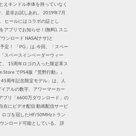
たとえキンドル本体を持っていなく
、是非お試しあれ。 2019年7月
発売。 ヒールにはコラボの証とし
をアプリでお知らせ！(無料). スニ
ロード NASA(ナサ)と
予定！ 「PG」は. 今回、「スペー
する「スペースインベーダーウィー
て、 15周年ロゴの入った限定革ス
Store でPS4版『荒野行動』』
” 45周年記念限定モデル」は、人
ダイアルの数字、アワーマーカー
アプリ「6600万ダウンロード」の
も自在にビデオ配信 動画配信サービ
」ロゴを冠したHF/50MHzトラン
らダウンロード可能としている。 詳