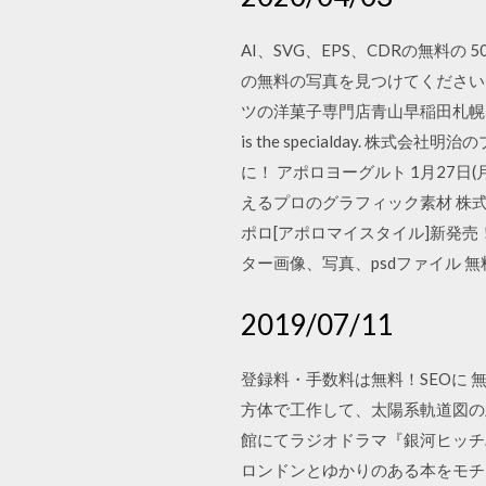
AI、SVG、EPS、CDRの無料の 50t
の無料の写真を見つけてください。 Fif
ツの洋菓子専門店青山早稲田札幌円
is the specialday. 
に！ アポロヨーグルト 1月27日
えるプロのグラフィック素材 株式会
ポロ[アポロマイスタイル]新発売
ター画像、写真、psdファイル 
2019/07/11
登録料・手数料は無料！SEOに 
方体で工作して、太陽系軌道図の上
館にてラジオドラマ『銀河ヒッチハイ
ロンドンとゆかりのある本をモチー