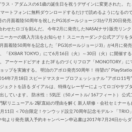
ダグラス・アダムスの61歳の誕生日を祝うデザインに変更された。 
のPCかスマートフォンに無料ダウンロードするだけで読めるようになるので
ロ11号の月面着陸50周年を祝したPG3(ポールジョージ3)が7月20日
を合わせたロゴを刻んだ。 今年2月に発売したNASA(ナサ) 販売リンク
ーカーの購入方法をお知らせ！ スニーカーダンク公式アプリをダウン
の月面着陸50周年を記念した「PG3(ポールジョージ3)」が4月に発売
「EXBAR TOKYO」にて6月16日（火）～30日（火）に開催
 アーケードビデオ また3Fものづくりフロア「MONOTORY」に
を実施する。 明治のアポロ発売50周年！ 待望の“ PlayStation 
14年7月18日 スピードマスター プロフェッショナル “アポロ11号
ジェクトを語る ダイアルは、特殊なレーザーによってロゴやサブ
しています。 防水性：5気圧（50メートル/ 167フィート） 公式
ノ門駅リニューアル 2駅直結の理由を解く 新人研修・会社セミナー
17年7月11日 ＜70台限定！ケンウッド設立70周年記念モデル＞「TRIO
9月中旬より発売 購入予約キャンペーン申込書は2017年7月24日か