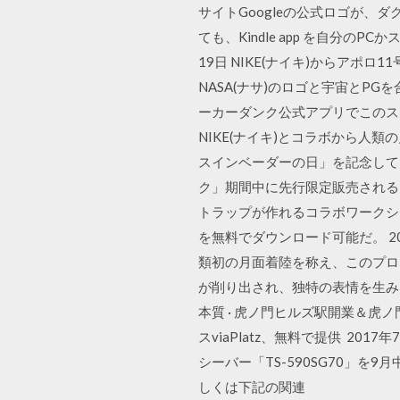
サイトGoogleの公式ロゴが、
ても、Kindle app を自分
19日 NIKE(ナイキ)からアポ
NASA(ナサ)のロゴと宇宙とPG
ーカーダンク公式アプリでこのスニ
NIKE(ナイキ)とコラボから人類
スインベーダーの日」を記念して、
ク」期間中に先行限定販売される。
トラップが作れるコラボワークショップ
を無料でダウンロード可能だ。 20
類初の月面着陸を称え、このプロ
が削り出され、独特の表情を生み出
本質 · 虎ノ門ヒルズ駅開業＆虎
スviaPlatz、無料で提供 20
シーバー「TS-590SG70」を
しくは下記の関連