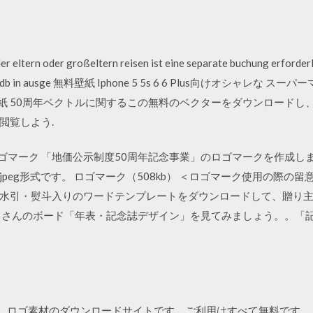
der eltern oder großeltern reisen ist eine separate buchung erforderl
et die db in ausge 無料壁紙 Iphone 5 5s 6 6 Plus向けオシャレな 
壁紙 50周年ベクトルに関するこの無料のベクターをダウンロードし、F
閲覧しよう.
ロゴマーク 「地価公示制度50周年記念事業」のロゴマークを作成し
peg形式です。 ロゴマーク（508kb） ＜ロゴマーク使用の際の
水引・熨斗入りのワードテンプレートをダウンロードして、贈り
est で ちっち さんのボード「年表・記念誌デザイン」を見てみましょう。。
e）は、ロゴ素材のダウンロードサイトです。ご利用はすべて無料です