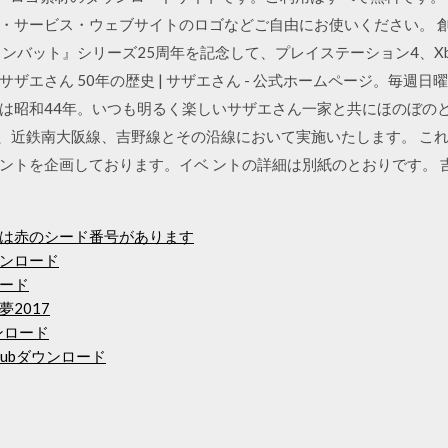
サービス・ウェブサイトのロゴなどご自由にお使いください。 創立
バット』シリーズ25周年を記念して、プレイステーション4、Xbox
サザエさん 50年の歴史 | サザエさん - 公式ホームページ。毎週日
は昭和44年。いつも明るく楽しいサザエさん一家と共にほのぼの
を、近鉄南大阪線、吉野線とその沿線において実施いたします。 こ
ントを企画しております。イベ ントの詳細は別紙のとおりです。 
は赤のシード番号があります
ンロード
ロード
2017
ウンロード
ubダウンロード