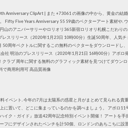
h Anniversary ClipArt | また +73061 の画像の中から、黄金の
ty Five Years Anniversary 55 59歳のベクターアート
山のアニバーサリーやロリオリ365新宿ロリオリ札幌こだわりのお菓
株式会社明治のプレスリリース（2020年1月23日 10時00分）生誕50周年、
(月 50周年ベクトルに関するこの無料のベクターをダウンロードし、F
社 明治のプレスリリース（2020年1月21日 16時00分）アポロ
！クラブ 周年に関する無料のグラフィック素材を見つけてダウンロー
無料で商用利用可 高品質画像
無料イベント. 今年の7月は太陽系の惑星と月がまとめて見られる
に置いて、どこに集まっているのかを調べましょう。 アポロ11号
ク・ガイド』放送42周年記念特別イベント開催！ アートを手掛ける Wi
フにデザインされたベンチを計50個、ロンドンのあちこちに設置し