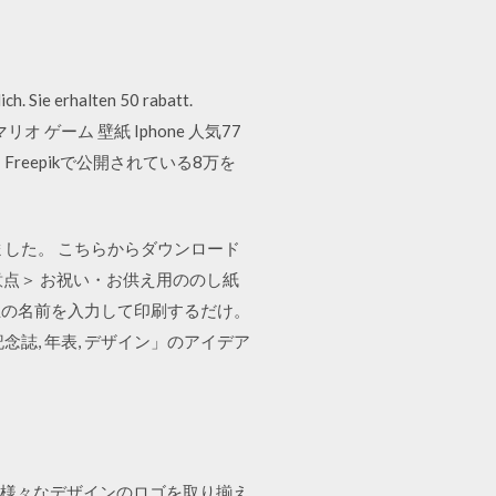
ich. Sie erhalten 50 rabatt.
スーパーマリオ ゲーム 壁紙 Iphone 人気77
reepikで公開されている8万を
ました。 こちらからダウンロード
留意点＞ お祝い・お供え用ののし紙
主の名前を入力して印刷するだけ。
「記念誌, 年表, デザイン」のアイデア
。 様々なデザインのロゴを取り揃え