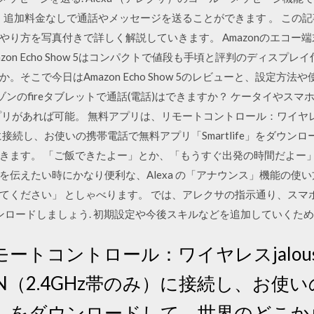
で、追加料金なしで通話やメッセージを送ることができます 。 この記
り方を写真付きで詳しく解説していきます。 Amazonのエコー端末や
zon Echo Show 5はコンパクトで値段も手頃と評判のディスプ
そこで今日はAmazon Echo Show 5のレビューと、設定方
6 · アマゾンのfireタブレットで通話(電話)はできますか？ ケータイ
リがあれば可能。 無料アプリは、リモートコントロール：ワイヤレスj
）に接続し、お使いの携帯電話で無料アプリ「Smartlife」をダウ
きます。 「ご飯できたよー」とか、「もうすぐ出発の時間だよー
伝えたい時にかなり便利な、Alexa の「アナウンス」機能の使
てください」 としゃべります。 では、アレクサの指示通り、スマ
ウンロードしましょう. 初期設定や今後スキルなどを追加していくた
ートコントロール：ワイヤレスjalous
N（2.4GHz帯のみ）に接続し、お使
life」をダウンロードして、世界のどこ