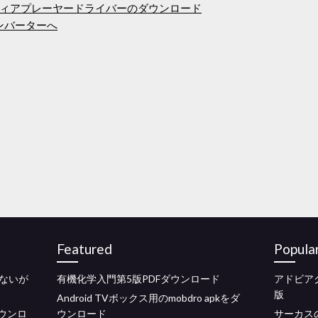
ィアプレーヤードライバーのダウンロード
コンバーターへ
Featured
Popula
ないが
有機化学入門第5版PDFダウンロード
アドビア
版
Android TVボックス用のmobdro apkをダ
でダウンロ
ウンロード
サーカス