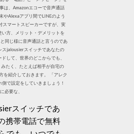
事は、Amazonエコーで音声通話
Alexaアプリ間でLINEのよう
レイ付スマートスピーカーですが、実
法や使い方、メリット・デメリットを
やスマホと同じ様に音声通話と言うのであ
alousierスイッチであなたの
ンロードして、世界のどこからでも、
」みたく、たとえば相手が自宅の
い方を紹介しておきます。 「アレク
ホ側で設定をしていきましょう！
めに必要な、
ierスイッチであ
いの携帯電話で無料
からでも、いつでも