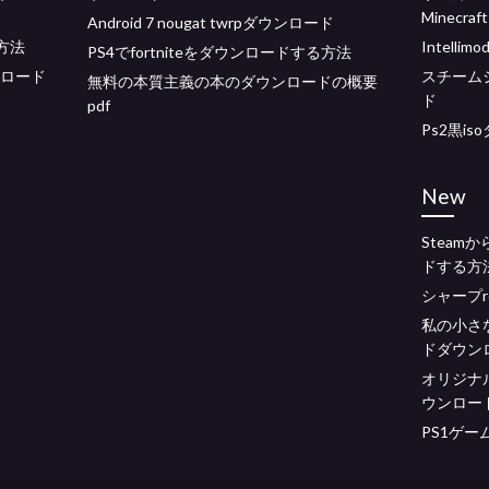
Minecr
Android 7 nougat twrpダウンロード
方法
Intell
PS4でfortniteをダウンロードする方法
ンロード
スチーム
無料の本質主義の本のダウンロードの概要
ド
pdf
Ps2黒i
New
Steamから
ドする方
シャープ
私の小さな
ドダウン
オリジナルのm
ウンロー
PS1ゲー