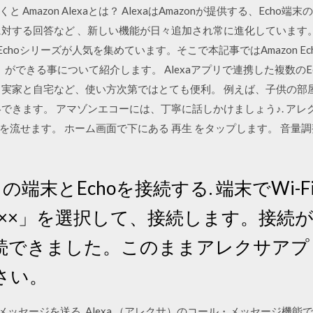
Amazon Alexaとは？ AlexaはAmazonが提供する、Ech
に対する回答など 、新しい機能が日々追加され常に進化しています。
 Echoシリーズが人気を集めています。そこで本記事ではAmazon E
」ができる事について紹介します。 Alexaアプリで連携した複数のEc
、実家と自宅など、使い方次第ではとても便利。 例えば、子供の部
連絡できます。 アマゾンエコーには、丁寧に話しかけましょう♪. アレ
を流せます。 ホーム画面で下にある 再生 をタップします。 音量
端末とEchoを接続する. 端末でWi-
-×××」を選択して、接続します。接続が
続できました。このままアレクサアプ
さい。
する メッセージを送る. Alexa （アレクサ）のコール・メッセージ