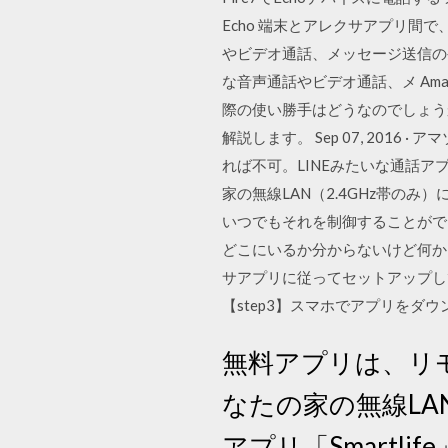
Echo 端末とアレクサアプリ間
やビデオ通話、メッセージ送信のや
な音声通話やビデオ通話、メ Ama
際の使い勝手はどうなのでしょうか。
解説します。 Sep 07, 201
れば不可。LINEみたいな通話アプ
家の無線LAN（2.4GHz帯のみ
いつでもそれを制御することがで
どこにいるか分からないけど何かを
サアプリに従ってセットアップし
【step3】スマホでアプリをダ
無料アプリは、リモ
なたの家の無線LA
アプリ「Smart