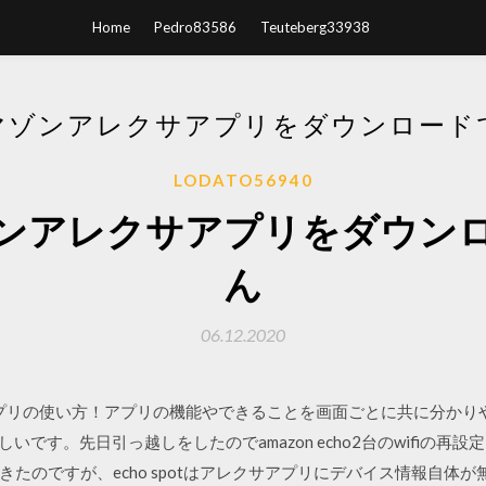
Home
Pedro83586
Teuteberg33938
マゾンアレクサアプリをダウンロード
LODATO56940
ンアレクサアプリをダウン
ん
06.12.2020
exaアプリの使い方！アプリの機能やできることを画面ごとに共に分かり
かおかしいです。先日引っ越しをしたのでamazon echo2台のwifiの再設
たのですが、echo spotはアレクサアプリにデバイス情報自体が