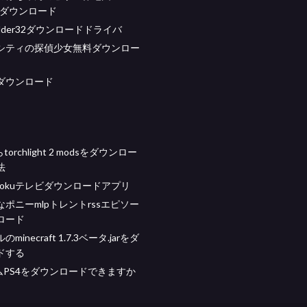
aftダウンロード
imodder32ダウンロードドライバ
シティの探偵少女無料ダウンロー
soダウンロード
torchlight 2 modsをダウンロー
法
rokuテレビダウンロードアプリ
ポニーmlpトレントrssエピソー
ロード
inecraft 1.7.3ベータ.jarをダ
ドする
ムPS4をダウンロードできますか