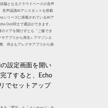
o端末の頭脳となるクラウドベースの音声
 音声認識AIアシスタントを搭載
choシリーズに搭載されているAIア
ho Dot同士で通話ができます。
屋のドアを開けずとも「ご飯でき
クサアプリから再生♪. アマゾンエ
調整、停止もアレクサアプリから操
Fiの設定画面を開い
完了すると、Echo
リでセットアップ
機能である「電話」と「メッセージ」を