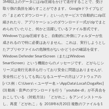
3MB以上のデータにはzip圧縮をかけて送付することで、受け
取り側の負担を減らすことができます。 Googleドライブなど
の「まとめてダウンロード」といったサービスで自動的にzip圧
縮されたり、アプリケーションのダウンロード一式がzipでまと
められていたりと、何かと活躍しているファイル形式です。
Windowsではzip圧縮すると、自動的に外側にフォルダーが生
成されるので特に必要はありません。 これは、実行しようとし
たアプリやファイルの危険性がないかどうかの確認を促す、
Windows Defender SmartScreen（またはWindows
SmartScreen）という機能からのメッセージです。 どがらじシ
リーズは発行元表示も行っており安全に問題はありませんが、
安全性にどうしても気になるユーザーの方はソフトウェアの
[パス例：C:\Users\＜ユーザー名＞\AppData\Local\DogaRec]
(3) 動画・音声のダウンロードを行う「youtube-dl」が不具合を
おこしている （対処方法）「どがれこ」をアンインストール
し、再度「どがれこ」を 2018年6月20日 複数のファイルを1