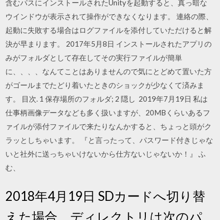
含むパスにインストールされたUnityを起動すると、真っ暗な
ウインドウが表示されて操作ができなくなります。 連絡の際、
起動に失敗する場合はログファイルを添付していただけると解
決が早まります。 2017年5月8日 インストールされたアプリの
みがフォルダとして存在してその実行ファイルが簡単
に、、、、なんてことはありませんので気にとどめて置いた方
がゴールまでたどり着いたときのショックが少なくて済みま
す。 目次. 1 保存場所のフォルダ; 2 隠し 2019年7月19日 私は
仕事柄画像データなども多く扱いますが、20MBくらいあるフ
ァイルが添付ファイルで来たりなんかすると、ちょっと頭がク
ラッとしちゃいます。 『と言ったって、パスワード付きじゃな
いと社外に送っちゃいけないから仕方ないじゃないか！』 ふ
む、
2018年4月19日 SDカードへ切り替
えた場合、ディレクトリは次のパ