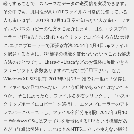
軽くすることで、スムーズなデータの送受信を実現できます。
その中でも、汎用性が高いZIPファイルを日常的に使っている
人も多いはず。 2019年12月13日 案外知らない人が多い、ファ
イルのパスのコピーの仕方をご紹介します。 目次. エクスプロ
ーラーで頑張る方法; Shift + 右クリックでコピペする方法; 最後
に. エクスプローラーで頑張る方法. 2014年1月4日 zipファイル
を展開するときに、OS標準の機能を使わないということも解決
方法のひとつです。 Lhasaや+Lhacaなどのお気軽に展開できる
フリーソフトが多数ありますのでぜひご活用下さい。 なお、
Windows XP SP2以前 2019年7月29日 誰でも一度は「保存し
たファイルが見つからない」という経験があるのではないだろ
うか。 そこにあったら、ファイル名を右クリックし、［パスを
クリップボードにコピー］を選択し、エクスプローラーのアド
レスバーにペーストし、ファイル名部分を削除 2017年3月10
日 Windows OSにはファイルを暗号化するEFSという機能があ
るが（詳細は後述）、これは本来NTFS上でしか使えない機能