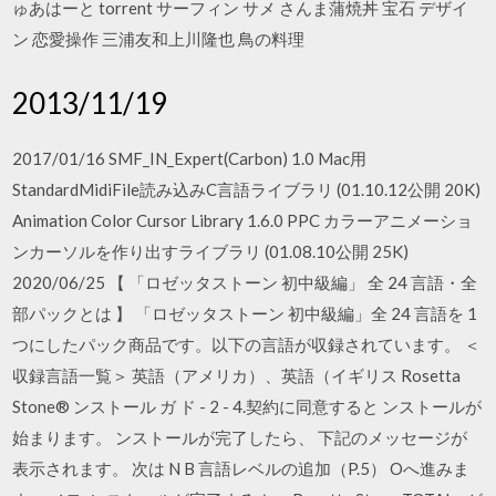
ゅあはーと torrent サーフィン サメ さんま蒲焼丼 宝石 デザイ
ン 恋愛操作 三浦友和上川隆也 鳥の料理
2013/11/19
2017/01/16 SMF_IN_Expert(Carbon) 1.0 Mac用
StandardMidiFile読み込みC言語ライブラリ (01.10.12公開 20K)
Animation Color Cursor Library 1.6.0 PPC カラーアニメーショ
ンカーソルを作り出すライブラリ (01.08.10公開 25K)
2020/06/25 【 「ロゼッタストーン 初中級編」 全 24 言語・全
部パックとは 】 「ロゼッタストーン 初中級編」全 24 言語を 1
つにしたパック商品です。以下の言語が収録されています。 ＜
収録言語一覧＞ 英語（アメリカ）、英語（イギリス Rosetta
Stone® ンストール ガ ド - 2 - 4.契約に同意すると ンストールが
始まります。 ンストールが完了したら、 下記のメッセージが
表示されます。 次は N B 言語レベルの追加（P.5） Oへ進みま