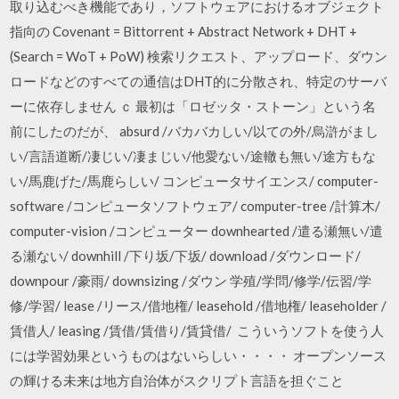
取り込むべき機能であり，ソフトウェアにおけるオブジェクト
指向の Covenant = Bittorrent + Abstract Network + DHT +
(Search = WoT + PoW) 検索リクエスト、アップロード、ダウン
ロードなどのすべての通信はDHT的に分散され、特定のサーバ
ーに依存しません ｃ 最初は「ロゼッタ・ストーン」という名
前にしたのだが、 absurd /バカバカしい/以ての外/烏滸がまし
い/言語道断/凄じい/凄まじい/他愛ない/途轍も無い/途方もな
い/馬鹿げた/馬鹿らしい/ コンピュータサイエンス/ computer-
software /コンピュータソフトウェア/ computer-tree /計算木/
computer-vision /コンピューター downhearted /遣る瀬無い/遣
る瀬ない/ downhill /下り坂/下坂/ download /ダウンロード/
downpour /豪雨/ downsizing /ダウン 学殖/学問/修学/伝習/学
修/学習/ lease /リース/借地権/ leasehold /借地権/ leaseholder /
賃借人/ leasing /賃借/賃借り/賃貸借/ こういうソフトを使う人
には学習効果というものはないらしい・・・・ オープンソース
の輝ける未来は地方自治体がスクリプト言語を担ぐこと