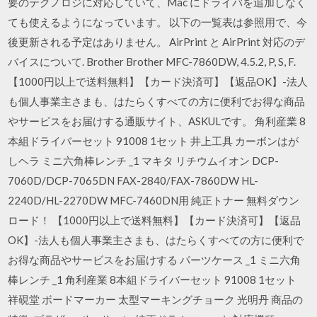
要のテクノロジに対応していて、Mac にドライバを追加しなく
ても使えるようになっています。 以下の一覧表は参照用で、今
後更新される予定はありません。 AirPrint と AirPrint 対応のデ
バイスについて. Brother Brother MFC-7860DW, 4.5.2, P, S, F.
【1000円以上で送料無料】【カード決済可】【返品OK】-法人
も個人事業主さまも、はたらくすべての方に便利でお得な商品
やサービスをお届けする通販サイト、ASKULです。 角利産業 8
本組ドライバーセット 91008 1セット 井上工具 カーボンはが
しヘラ ミニ六角棒レンチ _1 マキタ リチウムイオン DCP-
7060D/DCP-7065DN FAX-2840/FAX-7860DW HL-
2240D/HL-2270DW MFC-7460DN用 純正トナー 無料ダウン
ロード！ 【1000円以上で送料無料】【カード決済可】【返品
OK】-法人も個人事業主さまも、はたらくすべての方に便利で
お得な商品やサービスをお届けする パーツケース _1 ミニ六角
棒レンチ _1 角利産業 8本組ドライバーセット 91008 1セット
祥硯堂 ボードマーカー 太型マーキングチョーク 光明丹 商品の