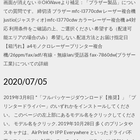
画面が消えない ※OKWaveより補足：「ブラザー製品」につい
ての質問です。 締切済 ブラザー mfc-l3770cdw レーザー複合機
justio(ジャスティオ) mfc-l3770cdw カラーレーザー複合機 a4対
応 利用条件をご確認の上、ご選択ください 希望する（配達可
能エリアの場合のみ） 希望しない. 配送方法とお届け指定日
【箱汚れ】a4モノクロレーザープリンター複合
機/26ppm/fax/adf/有線・無線lan/受話器 fax-7860dw(ブラザー
工業) についての詳細
2020/07/05
2019年3月8日 *「フルパッケージダウンロード【推奨】」「プ
リンタードライバー」のいずれかをインストールしてくださ
い。 このページの左上部にあるモデル名をクリックしてくださ
い。 モデル名をクリック. 2019年10月28日 多くのプリンタや
スキャナは、AirPrint や IPP Everywhere といったドライバ不