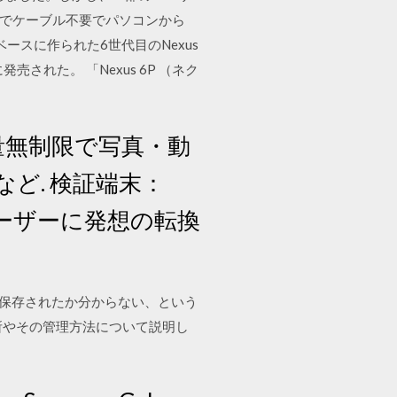
章でケーブル不要でパソコンから
Xをベースに作られた6世代目のNexus
売された。 「Nexus 6P （ネク
─容量無制限で写真・動
ど. 検証端末：
 目次. ユーザーに発想の転換
がどこに保存されたか分からない、という
場所やその管理方法について説明し