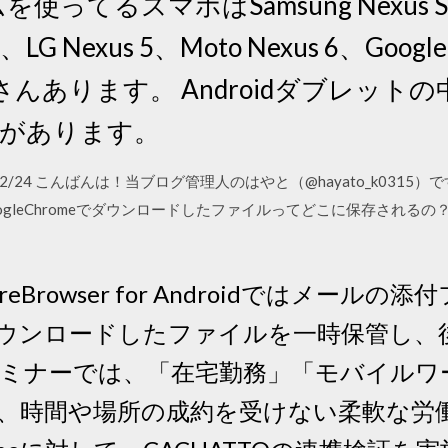
使ってるスマホはSamsung Nexus S、Sa
4、LG Nexus 5、Moto Nexus 6、Google
くさんあります。 Androidダブレットの中
s 10があります。
1 2020/02/24 こんばんは！当ブログ管理人のはやと（@hayato_k
GoogleChromeでダウンロードしたファイルってどこに保存され
cureBrowser for Androidではメー
ウンロードしたファイルを一時保管し、
セミナーでは、「在宅勤務」「モバイルワ
時間や場所の成約を受けない柔軟な労働形