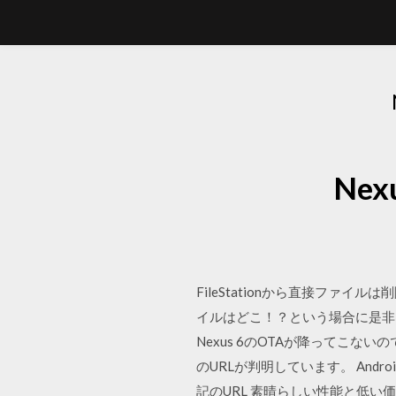
Ne
FileStationから直接ファ
イルはどこ！？という場合に是非この
Nexus 6のOTAが降ってこな
のURLが判明しています。 Androi
記のURL 素晴らしい性能と低い