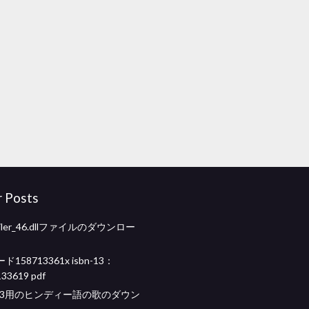
r Posts
piler_46.dllファイルのダウンロー
158713361x isbn-13：
33619 pdf
p3用のヒンディー語の歌のダウン