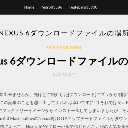
Home
Pedro83586
Teuteberg33938
NEXUS 6ダウンロードファイルの場
SZAREK47086
xus 6ダウンロードファイル
07.02.2021
イルは削除出来ませんが、先ほどご紹介した[ダウンロード]アプリから削
記事のことを思い出してくれれば幸いです(^-^) それでは良いNexu
いのでファクトリーイメージからインストールしてしまいましたが、そんな
d 6.0 MashmallowのNexus向けOTAアップデートファイルがダウ
価格によって、Nexus 6Pがグローバルで信じられない程の人気を