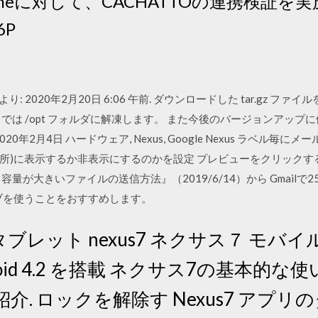
 Onlineに対して、CACHATTOの連携検証
6P
より: 2020年2月20日 6:06 午前. ダウンロードした tar.gz 
ここでは /opt フォルダに解凍します。 また今後のバージョンアップに
年2月4日 ハードウェア, Nexus, Google Nexus ラベル毎
所)に表示するか非表示にするのかを設定 プレビューをクリックす
量が大きいファイルの送信方法』（2019/6/14）から Gmail
イブを使うことをおすすめします。
チタブレット nexus7 ネクサス７ モバ
d 4.2 を搭載 ネクサス7の基本的な使い方と
介. ロックを解除す Nexus7 アプ