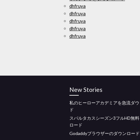
dhfruya
dhfruya
dhfruya
dhfruya
dhfruya
New Stories
私のヒーローアカデミアを急流ダウ
ド
スパルタカスシーズン3フルHD無
ロード
Godaddyブラウザーのダウンロード