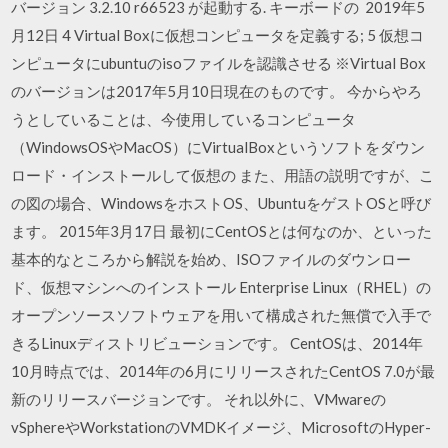
バージョン 3.2.10 r66523 が起動する. キーボードの 2019年5
月12日 4 Virtual Boxに仮想コンピュータを定義する; 5 仮想コ
ンピュータにubuntuのisoファイルを認識させる ※Virtual Box
のバージョンは2017年5月10日現在のものです。 今からやろ
うとしていることは、今使用しているコンピュータ
（WindowsOSやMacOS）にVirtualBoxというソフトをダウン
ロード・インストールして仮想の また、用語の説明ですが、こ
の図の場合、WindowsをホストOS、UbuntuをゲストOSと呼び
ます。 2015年3月17日 最初にCentOSとは何なのか、といった
基本的なところから解説を始め、ISOファイルのダウンロー
ド、仮想マシンへのインストール Enterprise Linux（RHEL）の
オープンソースソフトウェアを用いて構成された無償で入手で
きるLinuxディストリビューションです。 CentOSは、2014年
10月時点では、2014年の6月にリリースされたCentOS 7.0が最
新のリリースバージョンです。 それ以外に、VMwareの
vSphereやWorkstationのVMDKイメージ、MicrosoftのHyper-