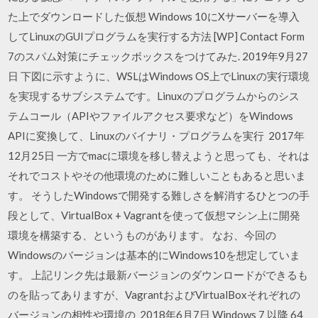
た上でダウンロードした仮想 Windows 10にXサーバーを導入
してLinuxのGUIプログラムを実行する方法 [WP] Contact Form
7のスパム対策にチェックボックスをつけてみた. 2019年9月27
日 下図に示すように、WSLはWindows OS上でLinuxの実行環境
を実現するサブシステムです。Linuxのプログラムからのシス
テムコール（APIやファイルアクセス要求など）をWindows
APIに変換して、Linuxのバイナリ・プログラムを実行 2017年
12月25日 一方でmacに環境を移し替えようと思っても、それは
それでコストやその他環境のために難しいこともあると思いま
す。 そうしたWindowsで開発する難しさを解消するひとつの手
段として、VirtualBox + Vagrantを使って仮想マシン上に開発
環境を構築する、というものがあります。 なお、今回の
Windowsのバージョンは基本的にWindows10を想定していま
す。 上記リンク先は最新バージョンのダウンロードができるも
のを貼ってありますが、VagrantおよびVirtualBoxそれぞれの
バージョンの相性や環境の 2018年6月7日 Windows 7 以降 64