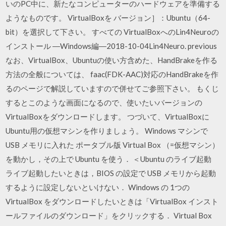
いのPC中に、新たなコンピューターのハードウェアを準備する
ようなものです。 VirtualBoxを バージョン］：Ubuntu（64-
bit）を選択して下さい。 すべての VirtualBoxへのLin4Neuroの
インストール ―Windows編―2018-10-04Lin4Neuro. previous
なお、VirtualBox、Ubuntuの使い方含めた、HandBrakeを作る
方法の全般については、 faac(FDK-AAC)対応のHandBrakeを作
るのページで解説していますので併せてご参照下さい。 もくじ
するとこのような画面になるので、使いたいバージョンの
VirtualBoxをダウンロードします。 つづいて、VirtualBoxに
Ubuntu用の仮想マシンを作りましょう。 Windows マシンで
USB メモリに入れた ポータブル版 Virtual Box （=仮想マシン）
を動かし，その上で Ubuntu を使う． ＜Ubuntu のライブ起動
ライブ起動したいときは，BIOS の設定で USB メモリから起動
するように設定しないといけない． Windows の 1つの
VirtualBox をダウンロードしたいときは「VirtualBox インスト
ールファイルのダウンロード」をクリックする． Virtual Box