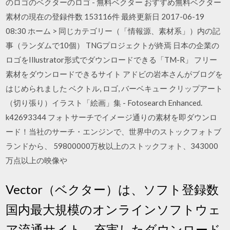
のロゴのベクターのロゴ - 無料ベクター おすすめ無料ベクター
素材の現在の登録件数 153116件 最終更新日 2017-06-19
08:30 ホーム > 同じカテゴリー（「情報源、素材系」）内の記
事（ランダムで10個） TNGプロジェクトが終焉 日本の企業の
ロゴをIllustrator形式でダウンロードできる「TM-R」 フリー
素材をダウンロードできるサイト アドビの岩本さんがブログを
はじめられました ベクトル, ロゴ, バーベキュー クリップアート
（切り張り）イラスト「絵画」集 - Fotosearch Enhanced.
k42693344 フォトサーチでイメージ通りの素材を即ダウンロ
ード！当社のサーチ・エンジンで、世界中のストックフォトブ
ランドから、 59800000万枚以上のストックフォト、343000
万点以上の映像や
Vector（ベクター）は、ソフト登録数
国内最大規模のオンラインソフトウェ
ア流通サイト。充実したダウンロード