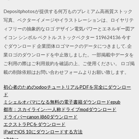
Depositphotosが提供する何万ものプレミアム高画質ストック
写真、ベクターイメージやイラストレーションは、ロイヤリテ
ィフリーの抽象的なロゴ デザイン電気パワーとエネルギー図ア
イコン シンボル ベクトル ストックベクター 119624136 今す
ぐダウンロード 企業団体ロゴマークのデータにつきまして. 企
業ロゴのダウンロードを中止致しました。一部掲載中データを
ご利用の際はご利用規約を確認の上、ご使用ください。 ロゴ掲
載の削除依頼はお問い合わせフォームよりお願い致します。
初心者のためのodooチュートリアルPDFを完全にダウンロー
ド
ミシェルオバマになる無料の電子書籍ダウンロードepub
都市：スカイライン-一人称ドライブmodダウンロード
ドライバーcanon i860ダウンロード
エクストラPCをダウンロード
iPadでiOS 10にダウンロードする方法