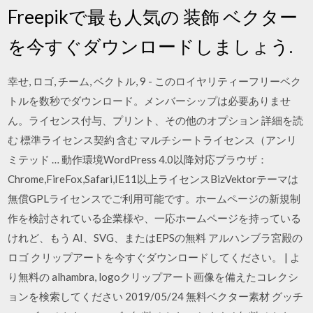
Freepikで最も人気の 装飾 ベクター
を今すぐダウンロードしましょう.
幸せ, ロゴ, チーム, ベクトル, 9 - このロイヤリティーフリーベク
トルを数秒でダウンロード。メンバーシップは必要ありませ
ん。ライセンス付与、プリント、その他のオプション 詳細を読
む 標準ライセンス契約 含む マルチシートライセンス（アンリ
ミテッド … 動作環境WordPress 4.0以降対応ブラウザ：
Chrome,FireFox,Safari,IE11以上ライセンスBizVektorテーマは
無償GPLライセンスでご利用可能です。ホームページの新規制
作を検討されている企業様や、一応ホームページを持っている
けれど、もう AI、SVG、またはEPSの無料 アルハンブラ宮殿の
ロゴ クリップアートを今すぐダウンロードしてください。 | よ
り無料の alhambra, logoクリップアート画像を備えたコレクシ
ョンを検索してください 2019/05/24 無料ベクター素材 グッチ