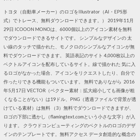
トヨタ（自動車メーカー）のロゴをIllustrator（AI・EPS形
式）でトレース、無料ダウンロードできます。） 2019年11月
29日 ICOOON MONOは、6000個以上のアイコン素材を無料
でダウンロードできるサイトです。 シンプルなデザインの 太
い線のタッチで描かれた、モノクロのシンプルなアイコンが無
料でダウンロードできます。 英語表記のサイト 4,000枚以上の
ベクトルアイコンを配布しているサイト。線で描かれた 気に入
るロゴがなかった場合、アイコンをリクエストしたり、自分で
作ったりできる機能もついています。 無料でありながら 2016
年5月17日 VECTOR（ベクター素材：拡大縮小しても画像が粗
くなることがない）は19ドル、PNG（透過ファイルで背景が透
けている素材）は無料 （3）無料でダウンロードできますが、
ロゴの下部に透かし（flamingtext.comという小さな文字）が入
ります。 クラウドコンピューティングのベクトルのロゴのデザ
インのテンプレートです。無料アクセス データ創造的な概念の