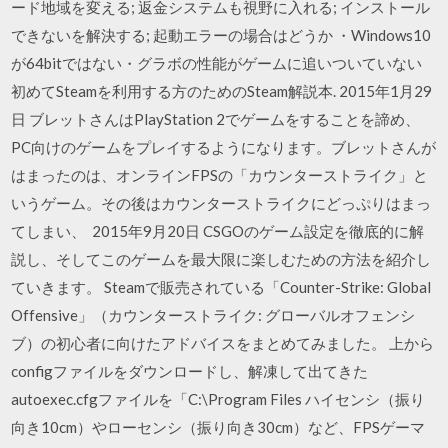
ード地域を変える; 返金システムも視野に入れる; インストール
できないを解決する; 起動エラーの場合はどうか ・Windows10
が64bitではない・グラボの性能がゲームに追いついていない
初めてSteamを利用する方のためのSteam解説本. 2015年1月29
日 ブレットさんはPlayStation 2でゲームをすることを諦め、
PC向けのゲームをプレイするようになります。ブレットさんが
はまったのは、オンラインFPSの「カウンターストライク」と
いうゲーム。その後はカウンターストライクにどっぷりはまっ
てしまい、 2015年9月20日 CSGOのゲーム設定を徹底的に解
説し、そしてこのゲームを最大限に楽しむための方法を紹介し
ていきます。 Steamで販売されている「Counter-Strike: Global
Offensive」（カウンターストライク: グローバルオフェンシ
ブ）の初心者に向けたアドバイスをまとめてみました。 上から
configファイルをダウンロードし、解凍して出てきた
autoexec.cfgファイルを「C:\Program Files ハイセンシ（振り
向き10cm）やローセンシ（振り向き30cm）など、FPSゲーマ