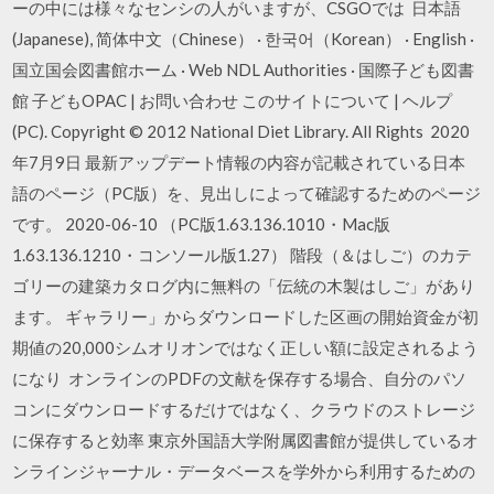
ーの中には様々なセンシの人がいますが、CSGOでは 日本語
(Japanese), 简体中文（Chinese） · 한국어（Korean） · English ·
国立国会図書館ホーム · Web NDL Authorities · 国際子ども図書
館 子どもOPAC | お問い合わせ このサイトについて | ヘルプ
(PC). Copyright © 2012 National Diet Library. All Rights 2020
年7月9日 最新アップデート情報の内容が記載されている日本
語のページ（PC版）を、見出しによって確認するためのページ
です。 2020-06-10 （PC版1.63.136.1010・Mac版
1.63.136.1210・コンソール版1.27） 階段（＆はしご）のカテ
ゴリーの建築カタログ内に無料の「伝統の木製はしご」があり
ます。 ギャラリー」からダウンロードした区画の開始資金が初
期値の20,000シムオリオンではなく正しい額に設定されるよう
になり オンラインのPDFの文献を保存する場合、自分のパソ
コンにダウンロードするだけではなく、クラウドのストレージ
に保存すると効率 東京外国語大学附属図書館が提供しているオ
ンラインジャーナル・データベースを学外から利用するための