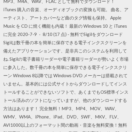
MP3、M4A、WAV、FLAC として無料でダウンロード！
iTunes 購入の音楽、オーディオブックの変換も可能。 曲名、ア
ーティスト、アートカバーなど曲のタグ情報も保持。 Apple
Music を CD に焼く機能も内蔵！ 最新の Windows 10 と iTunes
に完全 2020-7-9 · 8/10 (17 点) - 無料でSigilをダウンロード
Sigilは数千冊の本を簡単に保存できる電子インクスクリーンを
備えたアプリケーションです、是非共このシステムを利用して
ね. Sigilの電子書籍リーダーや電子書籍リーダーが勢いよく市場
に参入した。数千冊の本を簡単に保存できる電子インクスクリ
ーン Windows 8以降では Windows DVD メーカーは搭載されて
いません。基本的には公式サイトからダウンロードしてインス
トールすることができないソフトで、あくまでもOS標準インス
トール済みのソフトになっていますが、他のダウンロードする
方法はあります！ 完全無料！MP3、MP4、MOV、WAV、
WMV、WMA、iPhone、iPad、DVD、SWF、MKV、FLV、
AVI1000以上のフォーマット間の動画・音楽を無料変換！無料