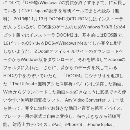
について「OEM版Windows 7の提供が終了するまで」に延長し
ている（ CNET Japanの記事を毎朝メールでまとめ読み（無
料）. 2013年11月13日 DOOM2のCD-ROMにはインストーラ
が入っているが、DOS版のゲームのためWindows 7/8/8.1の64
ビット版ではインストーラ DOOM2は、基本的にはDOS版で、
16ビットのOSであるDOSやWindows Meまでしか完全に動作
しないようだ。 ZDoomオフィシャルサイトのダウンロードペ
ージからWindows版をダウンロード、それを解凍してzdoomの
フォルダに入れた。 さらに、昔からのデータを残している
HDDの中をのぞいていたら、「DOOM」にシナリオを追加し
た「The Ultimate 無料アクセス解析 パソコンに保存した動画、
Web からダウンロードした動画をお好きなように変換できる使
いやすい無料動画変換ソフト。 Any Video Converter フリー版
を使って、完全に無料でお好きな動画と音楽を携帯デバイス、
プレーヤー用の形式に自由に変換し、持ち歩きながら視聴可
能。 対応出力デバイス：iPad、iPhone 8、iPhone 8 plus、