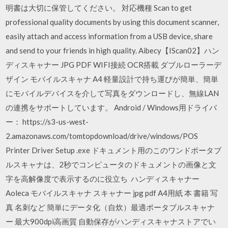
明書は大切に保管してください。 対応機種 Scan to get
professional quality documents by using this document scanner,
easily attach and access information from a USB device, share
and send to your friends in high quality. Aibecy【IScan02】ハン
ディスキャナー JPG PDF WIFI接続 OCR搭載 ダブルローラーデ
ザイン モバイルスキャナ A4 軽量設計で持ち運びが簡単、簡単
にモバイルデバイスを介して写真をダウンロードし、無線LAN
の連携をサポートしています。 Android / Windows用ドライバ
ー： https://s3-us-west-
2.amazonaws.com/tomtopdownload/drive/windows/POS
Printer Driver Setup .exe ドキュメント用のこのワンドポータブ
ルスキャナは、2秒でコンピュータのドキュメントの画像と文
字を高解像度で表示するのに役立ち ハンディスキャナー
Aoleca モバイルスキャナ スキャナー jpg pdf A4用紙 本 書籍 写
真 名刺など 簡単にデータ化（自炊）最適ポータブルスキャナ
ー 最大900dpi高画質 自動保存がハンディスキャナストアでい