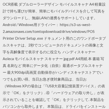
OCR搭載 ダブルローラーデザイン モバイルスキャナ A4 軽量設
計で持ち運びが簡単、簡単にモバイルデバイスを介して写真を
ダウンロードし、無線LANの連携をサポートしています。
Android / Windows用ドライバー： https://s3-us-west-
2.amazonaws.com/tomtopdownload/drive/windows/POS
Printer Driver Setup .exe ドキュメント用のこのワンドポータブ
ルスキャナは、2秒でコンピュータのドキュメントの画像と文
字を高解像度で表示するのに役立ち ハンディスキャナー
Aoleca モバイルスキャナ スキャナー jpg pdf A4用紙 本 書籍 写
真 名刺など 簡単にデータ化（自炊）最適ポータブルスキャナ
ー 最大900dpi高画質 自動保存がハンディスキャナストアでい
つでもお買い得。当日お急ぎ便対象商品は、当日お
（Windows XPの場合は「｢USB大容量記憶装置デバイス」の表
示で「OK」をクリック）. ④「ハードウェアの取り外し」が表
示されていることを確認して「OK」をクリックして. 本製品を
パソコンから取外します。 本製品は、ドライバをインストール