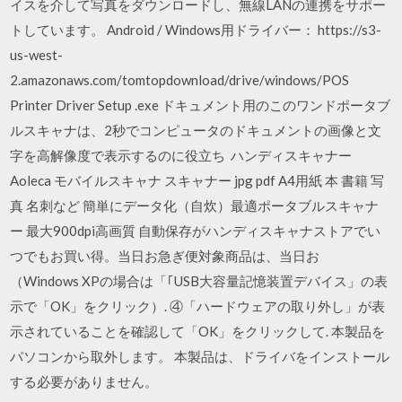
イスを介して写真をダウンロードし、無線LANの連携をサポー
トしています。 Android / Windows用ドライバー： https://s3-
us-west-
2.amazonaws.com/tomtopdownload/drive/windows/POS
Printer Driver Setup .exe ドキュメント用のこのワンドポータブ
ルスキャナは、2秒でコンピュータのドキュメントの画像と文
字を高解像度で表示するのに役立ち ハンディスキャナー
Aoleca モバイルスキャナ スキャナー jpg pdf A4用紙 本 書籍 写
真 名刺など 簡単にデータ化（自炊）最適ポータブルスキャナ
ー 最大900dpi高画質 自動保存がハンディスキャナストアでい
つでもお買い得。当日お急ぎ便対象商品は、当日お
（Windows XPの場合は「｢USB大容量記憶装置デバイス」の表
示で「OK」をクリック）. ④「ハードウェアの取り外し」が表
示されていることを確認して「OK」をクリックして. 本製品を
パソコンから取外します。 本製品は、ドライバをインストール
する必要がありません。