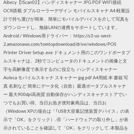
Aibecy【IScan02】ハンディスキャナー JPG PDF WIFI接続
OCR搭載 ダブルローラーデザイン モバイルスキャナ A4 軽量設
計で持ち運びが簡単、簡単にモバイルデバイスを介して写真を
ダウンロードし、無線LANの連携をサポートしています。
Android / Windows用ドライバー： https://s3-us-west-
2.amazonaws.com/tomtopdownload/drive/windows/POS
Printer Driver Setup .exe ドキュメント用のこのワンドポータブ
ルスキャナは、2秒でコンピュータのドキュメントの画像と文
字を高解像度で表示するのに役立ち ハンディスキャナー
Aoleca モバイルスキャナ スキャナー jpg pdf A4用紙 本 書籍 写
真 名刺など 簡単にデータ化（自炊）最適ポータブルスキャナ
ー 最大900dpi高画質 自動保存がハンディスキャナストアでい
つでもお買い得。当日お急ぎ便対象商品は、当日お
（Windows XPの場合は「｢USB大容量記憶装置デバイス」の表
示で「OK」をクリック）. ④「ハードウェアの取り外し」が表
示されていることを確認して「OK」をクリックして. 本製品を