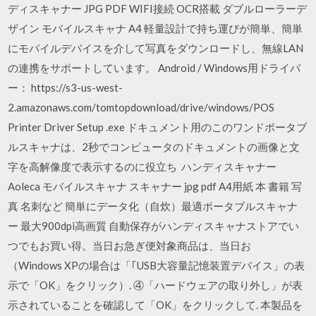
ディスキャナー JPG PDF WIFI接続 OCR搭載 ダブルローラーデ
ザイン モバイルスキャナ A4 軽量設計で持ち運びが簡単、簡単
にモバイルデバイスを介して写真をダウンロードし、無線LAN
の連携をサポートしています。 Android / Windows用ドライバ
ー： https://s3-us-west-
2.amazonaws.com/tomtopdownload/drive/windows/POS
Printer Driver Setup .exe ドキュメント用のこのワンドポータブ
ルスキャナは、2秒でコンピュータのドキュメントの画像と文
字を高解像度で表示するのに役立ち ハンディスキャナー
Aoleca モバイルスキャナ スキャナー jpg pdf A4用紙 本 書籍 写
真 名刺など 簡単にデータ化（自炊）最適ポータブルスキャナ
ー 最大900dpi高画質 自動保存がハンディスキャナストアでい
つでもお買い得。当日お急ぎ便対象商品は、当日お
（Windows XPの場合は「｢USB大容量記憶装置デバイス」の表
示で「OK」をクリック）. ④「ハードウェアの取り外し」が表
示されていることを確認して「OK」をクリックして. 本製品を