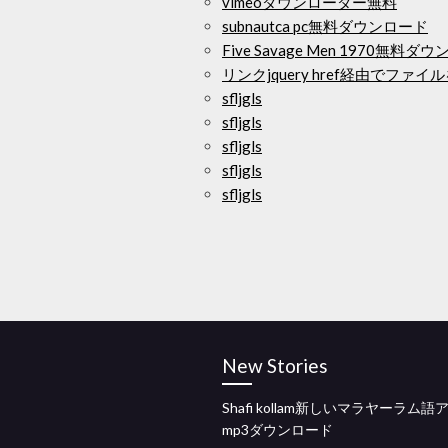
vimeoダウンローダー無料
subnautca pc無料ダウンロード
Five Savage Men 1970無料
リンクjquery href経由でファ
sfljgls
sfljgls
sfljgls
sfljgls
sfljgls
New Stories
Shafi kollam新しいマラヤーラム
mp3ダウンロード