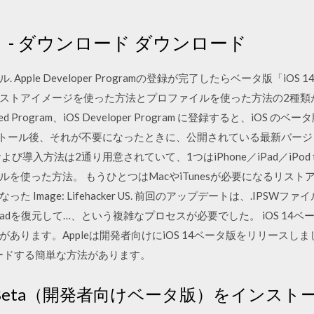
ト - ダウンロード ダウンロード
 Apple Developer Programの登録が完了したらベータ版「i
トアイメージを使った方法とプロファイルを使った方法の2種類が用意さ
mer Seed Program、iOS Developer Program に登録すると、
ストール後、それが不要になったときに、公開されている最新バージョ
導入方法は2通り用意されていて、1つはiPhone／iPad／iPod to
使った方法。 もうひとつはMacやiTunesが必要になるリストア
 Image: Lifehacker US. 前回のアップデートは、.IPS
eやiPadを復元して…、という複雑なプロセスが必要でした。 iOS 1
あります。Appleは開発者向けにiOS 14ベータ版をリリースし
ンロードする簡単な方法があります。
oper Beta（開発者向けベータ版）をインスト