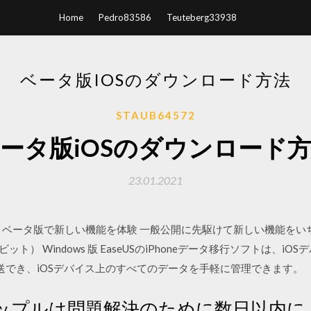
Home
Pedro83586
Teuteberg33938
ベータ版IOSのダウンロード方法
STAUB64572
ータ版iOSのダウンロード
23.01.2021
/18 Chrome ベータ版で新しい機能を体験 一般公開に先駆けて新しい機
 / 7、32 ビット） Windows 版 EaseUSのiPhoneデータ移行ソフ
送でき、iOSデバイス上のすべてのデータを手軽に管理できます。
 アップルは問題解決のために数日以内に「i