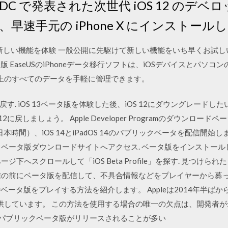
DC で発表された次世代 iOS 12 のデ
早速手元の iPhone X にインストー
ータ版で新しい機能を体験 一般公開に先駆けて新しい機能をいち早くお試しいた
Windows 版 EaseUSのiPhoneデータ移行ソフトは、iOSデバイスと
ス上のすべてのデータを手軽に管理できます。
12に戻す. iOS 13ベータ版を体験した後、iOS 12にダウングレー
12に戻しましょう。 Apple Developer Programのダウンロード
日本時間）、iOS 14とiPadOS 14のパブリックベータを配信開始しまし
ベータ版ダウンロードサイトへアクセス. ベータ版をインストールしたい
下へスクロールして「iOS Beta Profile」を探す. 見つけられ
信の前にベータ版を配信して、不具合情報などをプレイヤーから募って
oid版でベータ版をプレイする方法を紹介します。 Appleは2014年半ば
を提供しています。 この方法を使用する場合の唯一の欠点は、開発者
アのパブリックベータ版がリリースされることが多い