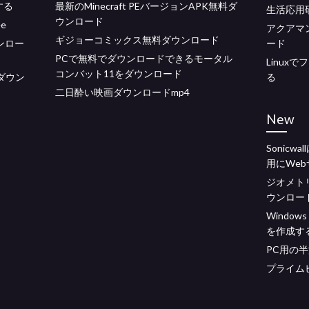
する
最新のMinecraft PEバージョンAPK無料ダ
生活応用
ウンロード
ee
アクアマ
ギジョーコミックス無料ダウンロード
ウンロー
ード
PCで無料でダウンロードできるモータル
Linux
コンバット11をダウンロード
をダウン
る
二日酔い映画ダウンロードmp4
New
Sonicw
用にWe
ジオメト
ウンロー
Windo
を作成す
PC用の
プライム