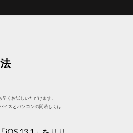
方法
能をいち早くお試しいただけます。
トは、iOSデバイスとパソコンの間若しくは
OS 13.1」をリリ