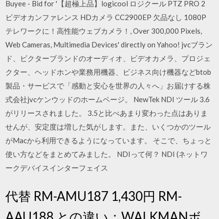
Buyee - Bid for '【超極上品】logicool ロジクール PTZ PRO 2
ビデオカンファレンス HDカメラ CC2900EP 欠品なし 1080P
テレワークに！高性能ウェブカメラ！, Over 300,000 Pixels,
Web Cameras, Multimedia Devices' directly on Yahoo! jvcブラン
ド、ビクターブランドのオーディオ、ビデオカメラ、プロジェ
クター、ヘッドホンや業務用機器、ビジネス向け機器などbtob
製品・サービスで「感動と安心を世界の人々へ」お届けする株
式会社jvcケンウッドのホームページ。 NewTek NDI ツール 3.6
がリリースされました。 3.5と比べあまり変わった点はありま
せんが、安定度は増した気がします。また、いくつかのツール
がMacから利用できるようになっています。 そこで、ちょっと
使い方などをまとめてみました。 NDIって何？ NDI (ネットワ
ークデバイスインターフェイス
代替 RM-AMU187 1,430円 RM-
AAU188 との違い：WALKMANボ