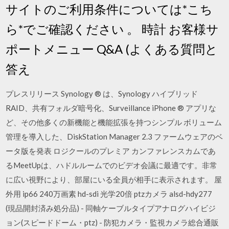
サイトのご利用条件については*こち
ら*でご確認ください 。 時計 お客様サ
ポートメニュー Q&A (よくある質問と
答え
プレスリリース Synology ® は、Synology ハイブリッド
RAID、共有フォルダ暗号化、Surveillance iPhone ® アプリな
ど、その他多くの新機能と機能拡張を持つシンプル ボリューム
管理を導入した、DiskStation Manager 2.3 ファームウェアのベ
ータ版を発表 ロジクールのプレミア カンファレンスカムであ
るMeetUpは、ハドルルームでのビデオ会議に最適です。非常
に広い視野により、部屋にいる全員が相手に表示されます。 屋
外用 ip66 240万画素 hd-sdi 光学20倍 ptzカメラ alsd-hdy277
(現品開封済み処分品) - 同軸ケーブルタイプアナログハイビジ
ョン(スピードドーム・ptz) - 防犯カメラ・監視カメラ総合通販