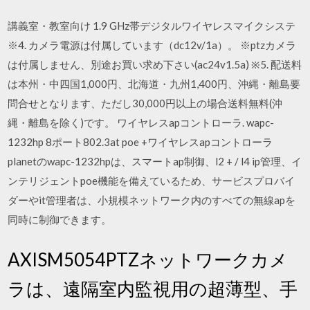
講義室・教室向け 1.9 GHz帯デジタルワイヤレスマイクシステ
※4. カメラ電源は付属しています（dc12v/1a）。 ※ptzカメラ
は付属しません、別途お買い求め下さい(ac24v1.5a) ※5. 配送料
は本州・中四国1,000円、北海道・九州1,400円、沖縄・離島要
問合せとなります、ただし30,000円以上の場合送料無料(沖
縄・離島を除く)です。 ワイヤレスapコントローラ. wapc-
1232hp 8ポート802.3at poe +ワイヤレスapコントローラ
planetのwapc-1232hpは、スマートap制御、l2 + / l4 ip管理、イ
ンテリジェントpoe機能を備えているため、サービスプロバイ
ダーやit管理者は、小規模ネットワーク内のすべての無線apを
同時に制御できます。
AXISM5054PTZネットワークカメ
ラは、遠隔室内監視用の超薄型、手