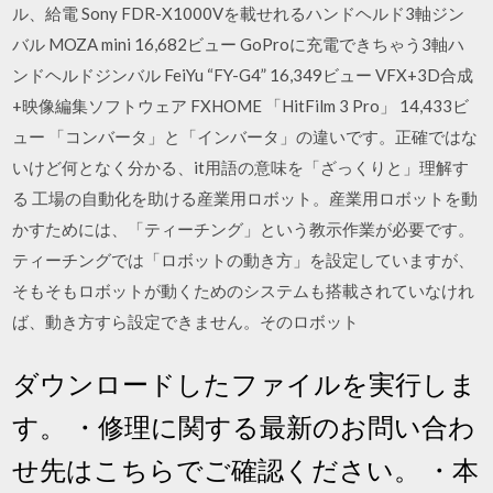
ル、給電 Sony FDR‬-‪‎X1000Vを載せれるハンドヘルド3軸ジン
バル MOZA mini 16,682ビュー GoProに充電できちゃう3軸ハ
ンドヘルドジンバル FeiYu “FY-G4” 16,349ビュー VFX+3D合成
+映像編集ソフトウェア FXHOME 「HitFilm 3 Pro」 14,433ビ
ュー 「コンバータ」と「インバータ」の違いです。正確ではな
いけど何となく分かる、it用語の意味を「ざっくりと」理解す
る 工場の自動化を助ける産業用ロボット。産業用ロボットを動
かすためには、「ティーチング」という教示作業が必要です。
ティーチングでは「ロボットの動き方」を設定していますが、
そもそもロボットが動くためのシステムも搭載されていなけれ
ば、動き方すら設定できません。そのロボット
ダウンロードしたファイルを実行しま
す。 ・修理に関する最新のお問い合わ
せ先はこちらでご確認ください。 ・本