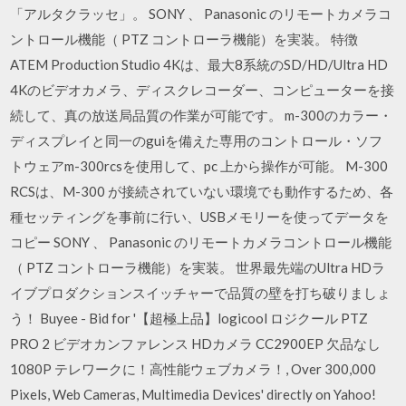
「アルタクラッセ」。 SONY 、 Panasonic のリモートカメラコ
ントロール機能（ PTZ コントローラ機能）を実装。 特徴
ATEM Production Studio 4Kは、最大8系統のSD/HD/Ultra HD
4Kのビデオカメラ、ディスクレコーダー、コンピューターを接
続して、真の放送局品質の作業が可能です。 m-300のカラー・
ディスプレイと同一のguiを備えた専用のコントロール・ソフ
トウェアm-300rcsを使用して、pc 上から操作が可能。 M-300
RCSは、M-300 が接続されていない環境でも動作するため、各
種セッティングを事前に行い、USBメモリーを使ってデータを
コピー SONY 、 Panasonic のリモートカメラコントロール機能
（ PTZ コントローラ機能）を実装。 世界最先端のUltra HDラ
イブプロダクションスイッチャーで品質の壁を打ち破りましょ
う！ Buyee - Bid for '【超極上品】logicool ロジクール PTZ
PRO 2 ビデオカンファレンス HDカメラ CC2900EP 欠品なし
1080P テレワークに！高性能ウェブカメラ！, Over 300,000
Pixels, Web Cameras, Multimedia Devices' directly on Yahoo!