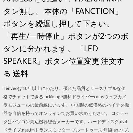
タン無し、 本体の「FANCTION」
ボタンを繰返し押して下さい。
「再生/一時停止」ボタンが2つのボ
タンに分かれます。 「LED
SPEAKER」ボタン位置変更 注文す
る 送料
Tenveoは10年以上にわたり、優れた品質とリーズナブルな価
格でチャットできるluckimage無料ドライバーcmosウェブカメ
ラモジュールの最前線にいます。 中国製の低価格のハイテク機
器を自信を持ってオンラインでお買い求めください。 ロジテッ
クはパソコン周辺機器総合メーカーです。ハードディスク,dvd
ドライブ,nas,fmトランスミッター,ブルートゥース,無線lan,ハブ,