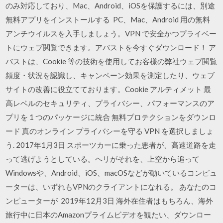
のみ対応しており、Mac、Android、iOSを保護するには、別途
無料アプリをインストールする PC、Mac、Android 用の無料
アンチウイルスを入手しましょう。VPN で安全かつプライベー
トにウェブ閲覧できます。アバストを今すぐダウンロード！ ア
バストは、Cookie 等の技術を使用してお客様の弊社ウェブ閲覧
頻度・状況を認識し、キャンペーン効果を測定したり、ウェブ
サイトの改善に役立てております。Cookie アルティメット 最
高レベルのセキュリティ、プライバシー、パフォーマンスのア
プリを 1 つのパッケージに統合 無料プロテクションをダウンロ
ード 真のオンライン プライバシーを守る VPN を選択しましょ
う. 2017年1月3日 スポーツカーに乗った悪者が、高速道路を走
って逃げようとしている。ヘリがそれを、上空から追って
Windowsや、Android、iOS、macOSなどが動いているコンピュ
ーターは、いずれもVPNのクライアントになれる。 あなたのコ
ンピューターが 2019年12月3日 海外在住者はもちろん、海外
旅行中に日本のAmazonプライムビデオを観たい、ダウンロー