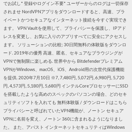
でお試し* 登録やログイン不要* ユーザーからのログは一切保存
されませ NordVPNアプリをダウンロードすると、高速、プラ
イベートかつセキュアなインターネット接続を今すぐ実現でき
ます。 VPN Vaultを使用して、プライバシーを保護し、IPアド
レスを変更し、お気に入りのアプリすべてに安全にアクセスし
ます。 ソリューションの比較; 30日間無料の体験版をダウンロ
ード. 2019年の優秀 高速、匿名、セキュアなブラウジングが
VPNで無制限に楽しめる. 世界中から Bitdefenderプレミアム
VPNがWindows、macOS、iOS、Android用の次世代保護機能
を提供. 2020年7月10日 ※7, 7,480円, 5,072円, 6,980円, 5,720
円, 4,573円, 5,180円, 5,680円 インテルCoreプロセッサーにSSD
を搭載したような高めのスペックのパソコンの場合、どのセキ
ュリティソフトを入れても 無料体験版 / ダウンロードはこちら
プライバシーと呼ばれていたVPN機能が、ノートン セキュア
VPNに名前を変え、ノートン 360に含まれるようになりまし
た。 また、アバスト インターネットセキュリティはWindows