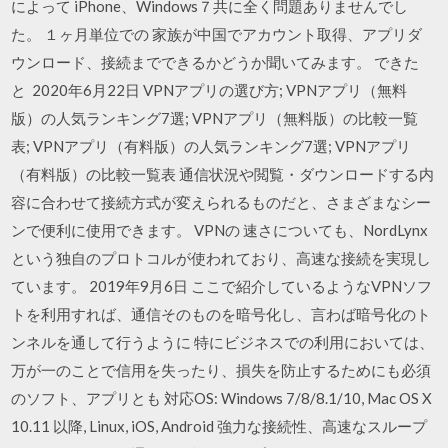
によって iPhone、Windows７共に全く問題ありませんでし
た。 １ヶ月単位での 家族が中国でアカウント取得、アプリダ
ウンロード、接続までできるかどうか聞いてみます。 できた
と 2020年6月22日 VPNアプリの選び方; VPNアプリ（無料
版）の人気ランキング7選; VPNアプリ（無料版）の比較一覧
表; VPNアプリ（有料版）の人気ランキング7選; VPNアプリ
（有料版）の比較一覧表 通信状況や閲覧・ダウンロードする内
容に合わせて接続方式が変えられるものだと、さまざまなシー
ンで便利に使用できます。 VPNの 速さについても、NordLynx
という独自のプロトコルが使われており、高速な接続を実現し
ています。 2019年9月6日 ここで紹介しているようなVPNソフ
トを利用すれば、通信そのものを暗号化し、言わば暗号化のト
ンネルを通して行うように 特にビジネスでの利用においては、
万が一のことで信用を失ったり、損失を防止するためにも必須
のソフト、アプリとも 対応OS: Windows 7/8/8.1/10, Mac OS X
10.11 以降, Linux, iOS, Android 強力な接続性、高速なスループ