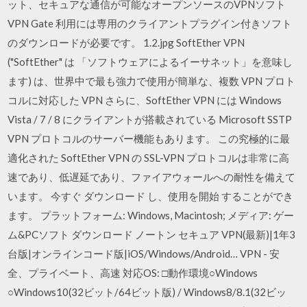
ット、セキュアな通信が可能なオープンソースのVPNソフト
VPN Gate 利用には専用のクライアントプラグイン付きソフト
のダウンロードが必要です。 1.2.jpg SoftEther VPN
("SoftEther" は 「ソフトウェアによるイーサネット」を意味し
ます) は、世界中で最も強力で使用が簡単な、複数 VPN プロト
コルに対応した VPN さらに、SoftEther VPN には Windows
Vista / 7 / 8 にクライアントが搭載されている Microsoft SSTP
VPN プロトコルのサーバー機能もあります。 この究極的に最
適化された SoftEther VPN の SSL-VPN プロトコルは非常に高
速であり、低遅延であり、ファイアウォールへの耐性を備えて
います。 今すぐ ダウンロード し、使用を開始 することができ
ます。 プラットフォーム: Windows, Macintosh; メディア: ゲー
ム&PCソフト ダウンロード ノートン セキュア VPN(最新)|1年3
台版|オンラインコード版|iOS/Windows/Android… VPN - 安
全、プライベート、高速 対応OS: □動作環境○Windows
○Windows10(32ビット/64ビット版) / Windows8/8.1(32ビッ