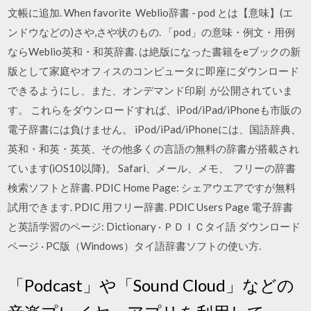
文帳に追加. When favorite Weblio辞書 - pod とは【意味】(エ
ンドウなどの)さや,さや状のもの. 「pod」の意味・例文・用例
ならWeblio英和・和英辞書. は絶版になった書籍をeブックの新
版として家庭やオフィスのコンピュータに即座にダウンロード
できるようにし、また、オンデマンド印刷 が公開されていま
す。 これらをダウンロードすれば、iPod/iPad/iPhoneも市販の
電子辞書には負けません。 iPod/iPad/iPhoneには、国語辞典、
英和・和英・英英、その他多くの言語の無料の辞書が搭載され
ています(iOS10以降)。 Safari、メール、メモ、 フリーの辞書
検索ソフトと辞書. PDIC Home Page: シェアウエアですが無料
試用できます. PDIC 用フリー辞書. PDIC Users Page 電子辞書
と英語学習のページ: Dictionary · ＰＤＩＣタイ語 ダウンロード
ページ · PC版（Windows）タイ語辞書ソフトの使い方.
「Podcast」や「Sound Cloud」などの