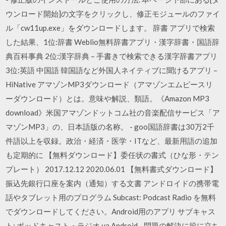
ウンロード開始]の文字をクリックし、修正モジュールのファイ
ル「cw11up.exe」をダウンロードします。 辞書 アプリで検索
した結果、1位:辞書 Weblio無料辞書アプリ・漢字辞書・国語辞
典百科事典 2位:漢字辞典 – 手書きで検索できる漢字辞書アプリ
3位:英語 中国語 韓国語など外国人ネイティブに聞けるアプリ –
HiNative アマゾンMP3ダウンロード（アマゾンエムピースリ
ーダウンロード）とは。意味や解説、類語。《Amazon MP3
download》米国アマゾンドットコム社の音楽配信サービス「ア
マゾンMP3」の、日本語版の名称。 - goo国語辞書は30万2千
件語以上を収録。政治・経済・医学・ITなど、最新用語の追加
も定期的に 【無料ダウンロード】委任状の書式（ひな形・テン
プレート） 2017.12.12 2020.06.01 【無料書式ダウンロード】
振込先銀行口座を案内（通知）する文書 アンドロイドの携帯電
話やタブレット用のプログラム Subcast: Podcast Radio を無料
でダウンロードしてください。Android用のアプリ サブキャス
ト: ポッドキャスト・ラジオ на Android - 問題の解決に役に立ち