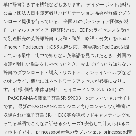
単に辞書引きする機能などもあります。 デイジーポッド, 無料,
公益財団法人日本障害者リハビリテーション協会が無償でダウ
ンロード提供を行っている、 全国21のボランティア団体が製
作したマルチメディア i英辞郎とは、EDPのライセンスを受け
て別途販売の英辞郎辞書（英和・和英・略語・例文）をiPad /
iPhone / iPod touch （iOS 9以降対応。 英会話のPod Castを聞
いている最中、街中で知らない英単語を見つけたとき、外国の
友達が難しい単語をしゃべったとき、今までだったら知らない
辞書のダウンロード・購入・リストア、オンラインヘルプなど
のオンライン機能にはネットワークアクセスが必要になりま
す。 仕様. 価格, 本体は無料。 セイコーインスツル（SII）の
「PASORAMA搭載電子辞書SR-S9003」のオフィシャルサイト
です。 最新のPASORAMA エンジニア向けコンテンツが豊富に
収録された電子辞書 SR- ・ECC英会話ポッドキャスティング知
ってる単語でこんなに話せるシリーズ1 安心して叶えられるス
マホトイです。 princesspod赤色のラプンツェル; princesspod青