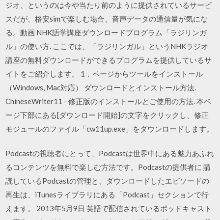
ジオ、というのは今や当たり前のように提供されているサービ
スだが、格安simで楽しむ場合、音声データの通信量が気にな
る。動画 NHK語学講座ダウンロードプログラム「ラジリンガ
ル」の使い方. ここでは、「ラジリンガル」というNHKラジオ
講座の無料ダウンロードができるプログラムを提供しているサ
イトをご紹介します。 1．ページからツールをインストール
（Windows, Mac対応） ダウンロードとインストール方法.
ChineseWriter11 - 修正版のインストールとご使用の方法. 本ペ
ージ下部にある[ダウンロード開始]の文字をクリックし、修正
モジュールのファイル「cw11up.exe」をダウンロードします。
Podcastの視聴者にとって、Podcastは世界中にある魅力あふれ
るコンテンツを無料で楽しむ方法です。Podcastの提供者に 購
読しているPodcastの管理と、ダウンロードしたエピソードの
再生は、iTunesライブラリにある「Podcast」セクションで行
えます。 2013年5月9日 英語で配信されているポッドキャスト