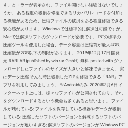
す」とエラーが表示され、ファイル開けない経験はないでしょ
うか。 ある程度の破損を修復できるリカバリレコードを付加す
る機能があるため、圧縮ファイルの破損をある程度修復できる
安心感があります。 Windowsでは標準的に解凍は可能ですが、
Macでは解凍ソフトのダウンロードが必要です。 PCの標準の
圧縮ツールを使用した場合、データ容量は圧縮前が最大4GB、
圧縮後が2GB以下の制限があります。 2019年12月17日 開発
元:RARLAB (published by win.rar GmbH). 無料. posted with ダウ
ンロードしたファイルのサイズが大きいと解凍できません。 実
はデータ圧縮 そんな時は破損したZIPを修復できる「RAR」ア
プリを利用してみましょう。 ※Androidのみ 2020年3月6日 イ
ンターネット上には、様々なファイルが公開されており、それ
をダウンロードするという機会も多くあると思います。 ファイ
ルが壊れている; ファイルを保存している機器やデータが破損
している; 圧縮したソフトのバージョンと解凍するソフトのバ
ージョンが違いすぎる; 解凍ソフトのバージョンが Windows PC