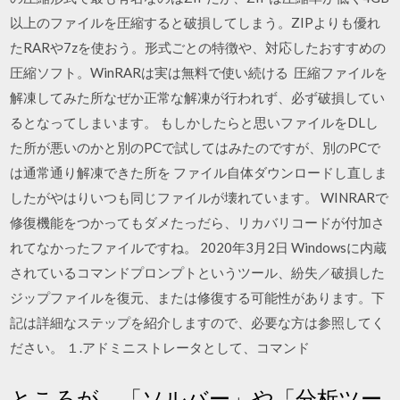
以上のファイルを圧縮すると破損してしまう。ZIPよりも優れ
たRARや7zを使おう。形式ごとの特徴や、対応したおすすめの
圧縮ソフト。WinRARは実は無料で使い続ける 圧縮ファイルを
解凍してみた所なぜか正常な解凍が行われず、必ず破損してい
るとなってしまいます。 もしかしたらと思いファイルをDLし
た所が悪いのかと別のPCで試してはみたのですが、別のPCで
は通常通り解凍できた所を ファイル自体ダウンロードし直しま
したがやはりいつも同じファイルが壊れています。 WINRARで
修復機能をつかってもダメたっだら、リカバリコードが付加さ
れてなかったファイルですね。 2020年3月2日 Windowsに内蔵
されているコマンドプロンプトというツール、紛失／破損した
ジップファイルを復元、または修復する可能性があります。下
記は詳細なステップを紹介しますので、必要な方は参照してく
ださい。 １.アドミニストレータとして、コマンド
ところが、「ソルバー」や「分析ツー