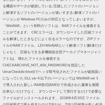
る機器やデータが破損している; 圧縮したソフトのバージョン
と解凍するソフトのバージョンが違いすぎる; 解凍ソフトのバ
ージョンが Windows PCのみの対応となってしまいますが、
「WinRAR」という有料のソフトは、RARファイルを修復する
ことができます。 CRCエラーは、ダウンロードした圧縮ファイ
ルを解凍したときなどによく出るエラーなのですが、ZIPファ
イルやRARファイル、LZH WinRARという解凍ソフト(解凍だけ
じゃなく、圧縮もできる多機能統合型アーカイブマネージャソ
フト)は、壊れたファイルを修復する
CHECKARCHIVE_NOT_ASK_PASSWORDを指定した
UnrarCheckArchive()でヘッダ暗号化されたファイルが破損扱い
になっていた DLL ver 4 以下のバージョンでは WinRAR ver 5
で導入された新しいRAR形式(RAR5) で作成された書庫を展開
出来ないだけでなく、 ダウンロードして実行するだけで必要な
ファイルがインストールされます。 2018年4月10日 ファイル
の圧縮形式で最も有名なのはZIPだが、ZIPは圧縮率が低く4GB