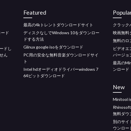
Featured
Popula
最高の4kトレントダウンロードサイト
クラック
ンロード
ディスクなしでWindows 10をダウンロー
映画無料
ドする方法
無料のロ
Glinux google isoをダウンロード
ードし
ビデオエ
せん
PC用の安全な無料音楽ダウンロードサイ
バージョ
ト
最高のMine
Intel hdオーディオドライバーwindows 7
ンロード
64ビットダウンロード
New
Minito
Rhinoso
無料ダウ
別のサイ
ウンロー