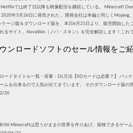
lixでは終了日以降も映像配信を継続している。 Minecraft Dungeo
020年5月26日に発売された 。開発会社は本編と同じくMojang。 
のパッケージ版＆ダウンロード版を、本日6月21日より、販売開始したことを
るサイト。NovaSkin（ノバ・スキン）を完全解説します！こ
witch ダウンロードソフトのセール情報を
ロードタイトル一覧・容量・DL方法【SDカードは必要？】 パッ
ームを出来るので人気が出てきています。 そのダウンロード版の情
2/20
3 2013/08/06 Minecraftは思うがままの世界を作りあげ、探検でき
/06/21