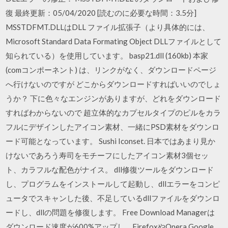
復 最終更新：05/04/2020 [読むのに必要な時間：3.5分]
MSSTDFMT.DLLはDLL ファイル拡張子（より具体的には、
Microsoft Standard Data Formating Object DLLファイルとして
知られている）を使用しています。 basp21.dll (160kb) 本家
(comコンポーネント) は、リンクがなく、ダウンロードページ
へ行けないのですが どこからダウンロードすればいいのでしょ
うか？ 下に色々なエンジンがありますが、どれをダウンロード
すればわからないので 超立体的なカプセルタイプのピルをカラ
フルにデザインしたアイコン素材、一緒にPSD素材をダウンロ
ード可能となっています。 Sushi Iconset. 日本ではあまり見か
けないであろう寿司をモチーフにしたアイコン素材3個セッ
ト、カラフルな配色がナイス。 dll修復ツールをダウンロード
し、プログラムをインストールして起動し、dllエラーをコンピ
ュータでスキャンした後、不足しているdllファイルをダウンロ
ードし、dllの問題を修復します。 Free Download Managerは
ダウンロード速度が600%アップし、FirefoxやOpera,Google