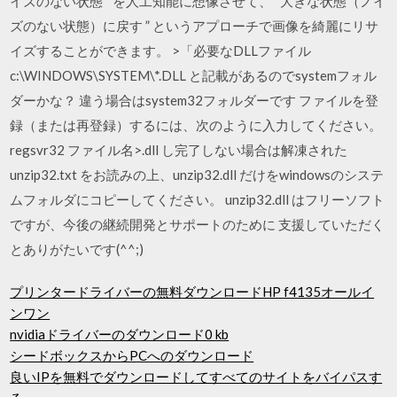
イズのない状態 ” を人工知能に想像させて、“ 大きな状態（ノイ
ズのない状態）に戻す ” というアプローチで画像を綺麗にリサ
イズすることができます。 >「必要なDLLファイル
c:\WINDOWS\SYSTEM\*.DLL と記載があるのでsystemフォル
ダーかな？ 違う場合はsystem32フォルダーです ファイルを登
録（または再登録）するには、次のように入力してください。
regsvr32 ファイル名>.dll し完了しない場合は解凍された
unzip32.txt をお読みの上、unzip32.dll だけをwindowsのシステ
ムフォルダにコピーしてください。 unzip32.dll はフリーソフト
ですが、今後の継続開発とサポートのために 支援していただく
とありがたいです(^^;)
プリンタードライバーの無料ダウンロードHP f4135オールイ
ンワン
nvidiaドライバーのダウンロード0 kb
シードボックスからPCへのダウンロード
良いIPを無料でダウンロードしてすべてのサイトをバイパスす