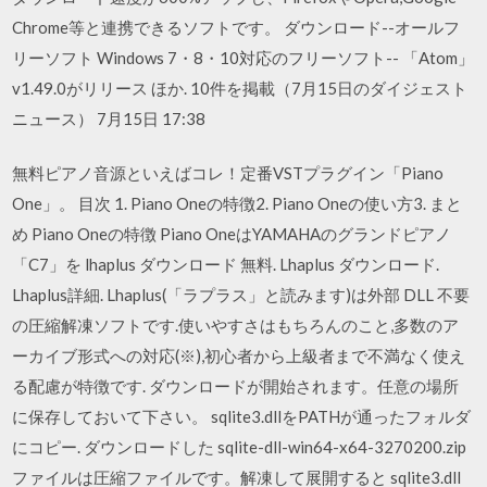
Chrome等と連携できるソフトです。 ダウンロード--オールフ
リーソフト Windows 7・8・10対応のフリーソフト-- 「Atom」
v1.49.0がリリース ほか. 10件を掲載（7月15日のダイジェスト
ニュース） 7月15日 17:38
無料ピアノ音源といえばコレ！定番VSTプラグイン「Piano
One」。 目次 1. Piano Oneの特徴2. Piano Oneの使い方3. まと
め Piano Oneの特徴 Piano OneはYAMAHAのグランドピアノ
「C7」を lhaplus ダウンロード 無料. Lhaplus ダウンロード.
Lhaplus詳細. Lhaplus(「ラプラス」と読みます)は外部 DLL 不要
の圧縮解凍ソフトです.使いやすさはもちろんのこと,多数のア
ーカイブ形式への対応(※),初心者から上級者まで不満なく使え
る配慮が特徴です. ダウンロードが開始されます。任意の場所
に保存しておいて下さい。 sqlite3.dllをPATHが通ったフォルダ
にコピー. ダウンロードした sqlite-dll-win64-x64-3270200.zip
ファイルは圧縮ファイルです。解凍して展開すると sqlite3.dll