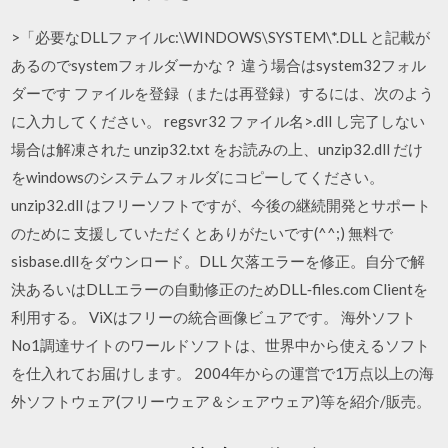
>「必要なDLLファイルc:\WINDOWS\SYSTEM\*.DLL と記載が
あるのでsystemフォルダーかな？ 違う場合はsystem32フォル
ダーです ファイルを登録（または再登録）するには、次のよう
に入力してください。 regsvr32 ファイル名>.dll し完了しない
場合は解凍された unzip32.txt をお読みの上、unzip32.dll だけ
をwindowsのシステムフォルダにコピーしてください。
unzip32.dll はフリーソフトですが、今後の継続開発とサポート
のために 支援していただくとありがたいです(^^;) 無料で
sisbase.dllをダウンロード。DLL 欠落エラーを修正。自分で解
決あるいはDLLエラーの自動修正のためDLL‑files.com Clientを
利用する。 ViXはフリーの統合画像ビュアです。 海外ソフト
No1調達サイトのワールドソフトは、世界中から使えるソフト
を仕入れてお届けします。 2004年からの運営で1万点以上の海
外ソフトウェア(フリーウェア＆シェアウェア)等を紹介/販売。