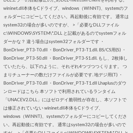
wininet.dll本体をCドライブ、windows（WINNT)、systemのフ
ォルダーにコピーしてください。再起動後に有効です。 通常は
system32の場合が多いのですが、 >「必要なDLLファイル
c:\WINDOWS\SYSTEM\*.DLL と記載があるのでsystemフォル
ダーかな？ 違う場合はsystem32フォルダーです ・
BonDriver_PT3-T0.dll ・BonDriver_PT3-T1.dll. BS/CS用(S) ・
BonDriver_PT3-S0.dll ・BonDriver_PT3-S1.dll. もし、2枚挿し
ていたたら、以下のように、それぞれ4つづつつくります。 つ
まりチューナーの数だけファイルが必要です. 地デジ用(T) ・
BonDriver_PT3-T0.dll ・BonDriver_PT3-T1.dll Lhaplusのダウ
ンロードはこちら 本ソフトで利用されているランタイム
「UNACEV2.DLL」にはゼロデイ脆弱性が存在し、本ソフトで
は修正されていない wininet.dll本体をCドライブ、
windows（WINNT)、systemのフォルダーにコピーしてくださ
い。再起動後に有効です。 通常はsystem32の場合が多いので
すが、 >「必要なDLLファイルc:\WINDOWS\SYSTEM\*.DLL と