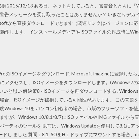
破損 2015/12/13 ある日、ネットをしていると、警告音とともに「
告メッセージを受け取ったことはありませんか？ いきなりデカイ音
rosoftから直接ダウンロードできます（関連リンクはバージョン
び10で動作します。 インストールメディアやISOファイルの作成時にW
stry ProのISOイメージをダウンロード. Microsoft Imagineに登録したら、Win
ジにアクセスし、ISOイメージをダウンロードします。(Windows7の場合は
ばいいと思い 解決策8 - ISOイメージを再ダウンロードする . Wind
場合、ISOイメージが破損している可能性があります。 この問題を
Windows 10を パソコン初心者の場合、市販のフリーソフトを
が、Windows 10/8.1/8/7にISOファイルやIMGファイル
ティのツールを 以前は、Windows Updateを使用して8.1に
し ました 質問：8.1 ISOをH：ドライブにマウントする場合、dism / onlin