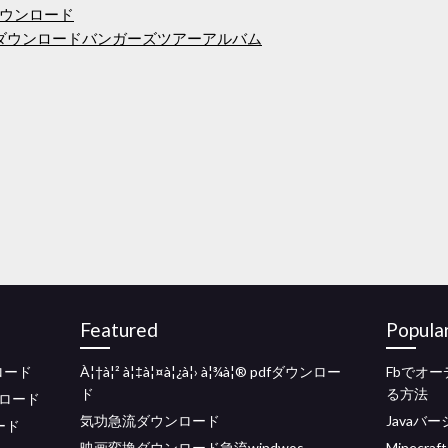
料ダウンロード
イラスダウンロードバンガーズツアーアルバム
Featured
Popula
ンロード
À¦†à¦² à¦‡à¦¤à¦¿à¦› à¦¾à¦® pdfダウンロー
Fbでオ
ド
る方法
ロード
気功急流ダウンロード
Javaバー
ロード
映画変換ダウンロード急流windwos
Minecr