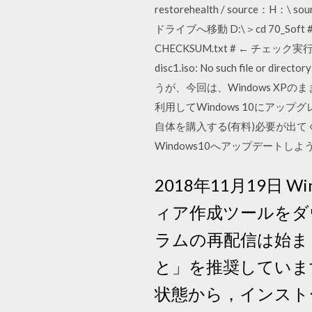
restorehealth / source：H：\ 
ドライブへ移動 D:\＞cd 70_Soft 
CHECKSUM.txt # ← チェック実行 F
disc1.iso: No such file
うが、今回は、Windows XPの
利用してWindows 10にアップ
自体を購入する(有料)必要が出
Windows10へアップデートし
2018年11月19日 Wi
ィア作成ツールをダ
ラムの再配信は始まり
と」を推奨しています。 
状態から，インストール