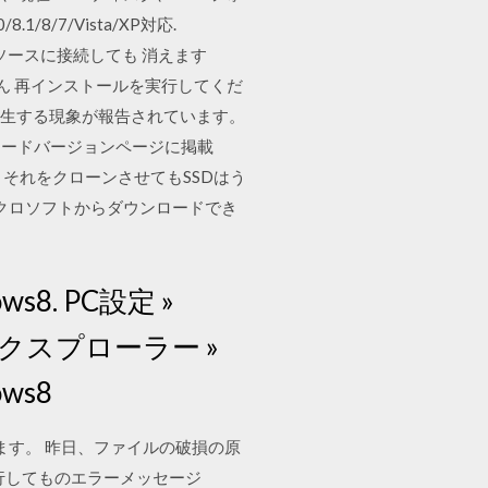
8/7/Vista/XP対応.
CELデータソースに接続しても 消えます
ません 再インストールを実行してくだ
起動が発生する現象が報告されています。
ロードバージョンページに掲載
、それをクローンさせてもSSDはう
マイクロソフトからダウンロードでき
8. PC設定 »
プ » エクスプローラー »
ws8
を使っています。 昨日、ファイルの破損の原
返し実行してものエラーメッセージ