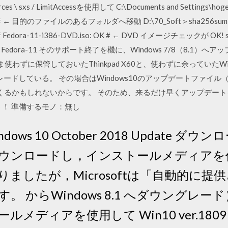
sources \ sxs / LimitAccessを使用して C:\Documents and Setti
# ← 目的のファイルのあるフォルダへ移動 D:\70_Soft＞sha256sum --che
edora-11-i386-DVD.iso: OK # ← DVD イメージチェックが OK! sha2
 or directory Fedora-11 そのサポート終了を機に、Windows 7/8
まま使わずに保管しておいたThinkpad X60と、使わずに余っていたW
グレードしている。 その場合はWindows10のアップデートファイル（
てくるかもしれないからです。 そのため、来るだけ早くアップデート
よう！ 準備するモノ：無し
ndows 10 October 2018 Update
ウンロードし，インストールメディアを
ましたが，Microsoftは「自動的に提
からWindows 8.1 へダウングレード），W
メディアを使用して Win10 ver.18