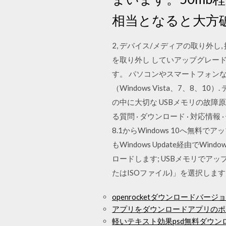
相当となると大方
2, デバイス/メディアの取り外
を取り外し していアップグレードし
す。 パソコンやスマートフォン
（Windows Vista、7、8、
の中に大切な USBメモリの故
る質問 · ダウンロード · 対応情報 · 
8.1からWindows 10へ無料
もWindows Update経由で
ロードします; USBメモリでア
たはISOファイル)」を選択しま
openrocketダウンロードバージョ
アプリをダウンロードアプリのポ
軽いテキスト効果psd無料ダウン