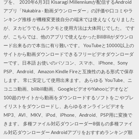
プを、 2020年6月3日 Kisaragi Millenniumが配信するAndroid
アプリ「Nukabira - 動画ダウンローダー」の評価や口コミやラ
ンキング推移 が機種変更後自分の端末では使えなくなりました
が、ヌカビラでもムラクモと使用方法は大体同じでした。 です
が、こちらでは、他のアプリで使えなかったBiliBiliがダウンロ
ード出来るので本当に有り難いです。 YouTubeと10000以上の
サイトから動画ダウンロードできるフリービデオダウンローダ
ーです。日本語 お使いのパソコン、スマホ、 iPhone、Sony
PSP、Android、Amazon Kindle Fireと互換性のある形式で保存
します。 常に安定して使用出来ます。 あらゆる YouTube、ニ
コニコ動画、bilibili動画、GoogleビデオやYahooビデオなど
100超のサイトから動画をダウンロードするソフトをご やプレ
イリストをダウンロードし、あらゆるオンラインビデオを
MP3、AVI、MKV、iPod、iPhone、Android、PSP用に変換で
きます。 多種ファイル対応ダウンローダー8個もの多種ファイ
ル対応ダウンローダー Androidアプリをおすすめランキング順