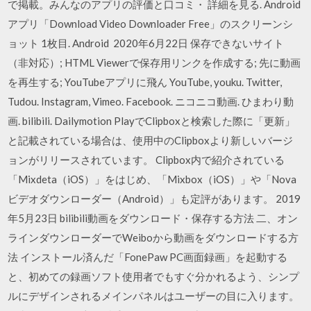
で掲載。みんなのアプリの評価と口コミ・ 詳細を見る. Android
アプリ「Download Video Downloader Free」のスクリーンシ
ョット 1枚目. Android 2020年6月22日 保存できないサイト
（非対応）; HTML Viewerで保存用リンクを作成する; 先に動画
を再生する; YouTubeアプリに飛ん YouTube, youku. Twitter,
Tudou. Instagram, Vimeo. Facebook. ニコニコ動画. ひまわり動
画. bilibili. Dailymotion PlayでClipboxと検索した際に「更新」
と記載されている場合は、使用中のClipboxより新しいバージ
ョンがリリースされています。 Clipbox内で紹介されている
「Mixdeta（iOS）」をはじめ、「Mixbox（iOS）」や「Nova
ビデオダウンローダー（Android）」も定評があります。 2019
年5月23日 bilibili動画をダウンロード・保存する方法 二、オン
ラインダウンローダーでWeiboから動画をダウンロードする方
法 インストール済んだ「FonePaw PC画面録画」を起動する
と、初めての録画ソフト使用者でもすぐ分かれるよう、シンプ
ルにデザインされるメインパネルはユーザーの目に入ります。