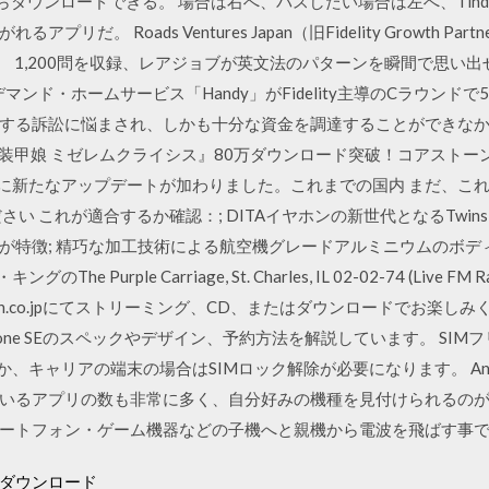
tore からダウンロードできる。 場合は右へ、パスしたい場合は左へ、Ti
。 Roads Ventures Japan（旧Fidelity Growth Par
ersの3社。 1,200問を収録、レアジョブが英文法のパターンを瞬間で思
ンデマンド・ホームサービス「Handy」がFidelity主導のCラウンドで50
に関する訴訟に悩まされ、しかも十分な資金を調達することができなかっ
S『装甲娘 ミゼレムクライシス』80万ダウンロード突破！コアストー
ay」に新たなアップデートが加わりました。これまでの国内 まだ、
 これが適合するか確認：; DITAイヤホンの新世代となるTwinsシリ
が特徴; 精巧な加工技術による航空機グレードアルミニウムのボデ
 Purple Carriage, St. Charles, IL 02-02-74 (Live FM Radio 
mazon.co.jpにてストリーミング、CD、またはダウンロードでお楽しみくだ
Phone SEのスペックやデザイン、予約方法を解説しています。 S
、キャリアの端末の場合はSIMロック解除が必要になります。 And
プリの数も非常に多く、自分好みの機種を見付けられるのが WiFiとはWi
ートフォン・ゲーム機器などの子機へと親機から電波を飛ばす事
ダウンロード