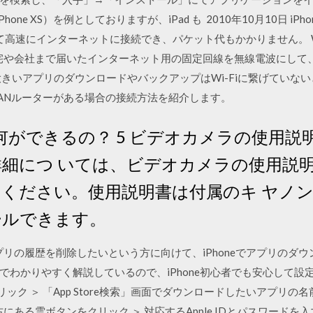
13（iPhone XS）を例としておりますが、iPad も 2010年10月10日 i
速にインターネットに接続でき、パケット代もかかりません。 Wi-Fiとは W
自宅や会社まで届いたインターネット用の固定回線を無線電波にして
大きいアプリのダウンロードやバックアップはWi-Fiに繋げていな
LANルーターがある場合の接続方法を紹介します。
i-Fiで何ができるの？ 5 ビデオカメラの使用説
の詳細につ いては、ビデオカメラの使用説明
ください。使用説明書は付属のキ ヤノンi
ールできます。
したアプリの履歴を削除したいという方に向けて、iPhoneでアプリの
わかりやすく解説しているので、iPhone初心者でも安心して設
ック ＞ 「App Store検索」画面でダウンロードしたいアプリの
にある雲ボタンをクリック ＞ 対応するApple IDとパスワードを入