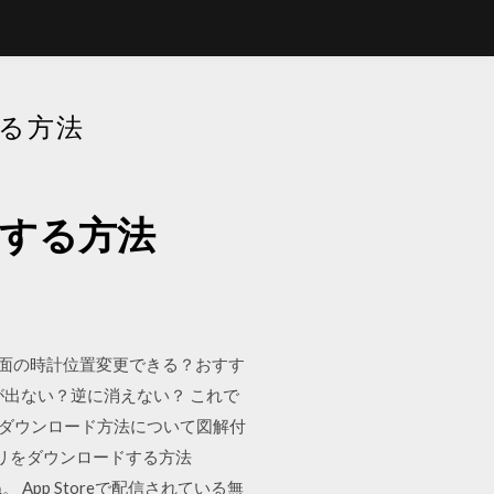
する方法
ードする方法
ク画面の時計位置変更できる？おすす
知が出ない？逆に消えない？ これで
Tokのダウンロード方法について図解付
プリをダウンロードする方法
ね。 App Storeで配信されている無