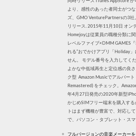
同時リリース iTunes AppS
より、感性のあった者同士がつながれるアプリだ
ズ、GMO VenturePartn
リリース. 2015年11月10日 オ
Homejoyは従業員の職種分類
レベルファイブ×DMM GAME
れる”おでかけアプリ「Holid
せん。 モデル番号を入力してください
よかな中低域再生と定位感の良さ
ク型 Amazon Musicでアルバート・キングのThe
Remastered) をチェック。A
年4月27日発売の2020年新型i
かじめSIMフリー端末を購入するか
トはまず機種が豊富で、対応しているア
で、パソコン・タブレット・スマ
フルバージョンの音楽メーカーを