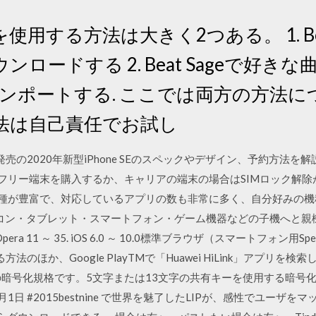
用する方法は大きく2つある。 1. Beas
ードする 2. Beat Sageで好きな曲(Y
インポートする. ここでは両方の方法
法は自己責任でお試し
27日発売の2020年新型iPhone SEのスペックやデザイン、予約方法
フリー端末を購入するか、キャリアの端末の場合はSIMロック解除が必
種が豊富で、対応しているアプリの数も非常に多く、自分好みの機種
略称で、パソコン・タブレット・スマートフォン・ゲーム機器などの子機へと親
する Opera 11 ～ 35. iOS 6.0 ～ 10.0標準ブラウザ（スマートフォン用S
み取る方法のほか、Google PlayTMで「Huawei HiLink」アプ
暗号化規格です。5文字または13文字の共有キーを使用する暗号化方
. 2016年2月1日 #2015bestnine で世界を魅了したLIPが、感性でユ