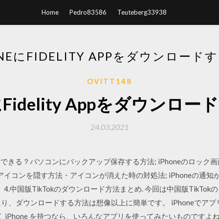
Home
Pedro83586
Teuteberg33938
ONEにFIDELITY APPをダウンロード
OVITT148
eにFidelity Appをダウンロ
24.03.2021
録音できる？パソコンにバックアップ保存する方法; iPhoneのロッ
リのアイコンを隠す方法・アイコンが消えた時の対処法; iPhoneの通
た。 4.中国版TikTokのダウンロード方法まとめ. 今回は中国版Tik
り、ダウンロードする方法は想像以上に簡単です。 iPhoneでア
to せっかく iPhone を持つなら、いろんなアプリを使ってみたいものですよ