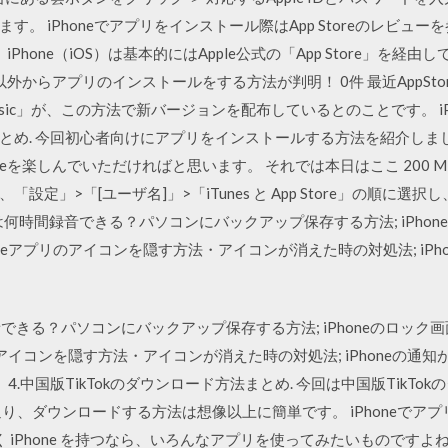
。 iPhoneでアプリをインストール際はApp Storeのレビュ
、iPhone（iOS）は基本的にはApple公式の「App Store」を
tore以外からアプリのインストールをする方法が判明！ 0件 最近App
usic」が、この方法で新バージョンを配布しているとのことです。 iP
とめ. 今回初心者向けにアプリをインストールする方法を紹介しま
neを楽しんでいただければと思います。 それでは本日はここ 200 MB
設定」>「[ユーザ名]」>「iTunes と App Store」の順に
モは何時間録音できる？パソコンにバックアップ保存する方法; iPh
oneアプリのアイコンを隠す方法・アイコンが消えた時の対処法; iP
録音できる？パソコンにバックアップ保存する方法; iPhoneのロッ
リのアイコンを隠す方法・アイコンが消えた時の対処法; iPhoneの通
た。 4.中国版TikTokのダウンロード方法まとめ. 今回は中国版Tik
り、ダウンロードする方法は想像以上に簡単です。 iPhoneでア
to せっかく iPhone を持つなら、いろんなアプリを使ってみたいものですよ