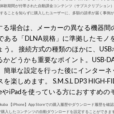
体験期間が付帯された自動課金コンテンツ（サブスクリプション
することを知らずに購入したユーザーに、多額の請求が届く事例
用する場合は、メーカーの異なる機器間
である「DLNA規格」に準拠したモノ
う。 接続方式の種類のほかに、US
かどうかも重要なポイント。USB-DA
、簡単な設定を行った後にインターネ
めます。 S.M.S.L DP3 HIGH-FIDE
iPhoneやiPadを使っている方におすす
06.24 tukuba 【iPhone】App Storeでの購入履歴やダウンロード履歴を
toreで購入したコンテンツの自動ダウンロードを設定することができます。