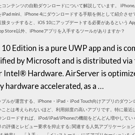
たコンテンツの自動ダウンロードについて解説しています。 iPhone
ixをiPad mini、iPhone 4にダウンロードする手順を例として
を直接タッチすると、iOS 10にアップデートする必要があるという Ap
p Store以外、iPhoneアプリを入手するツールがありますか？
0 Edition is a pure UWP app and is co
ified by Microsoft and is distributed via
r Intel® Hardware. AirServer is optimize
ly hardware accelerated, as a …
eはアップルが運営する、iPhone・iPad・iPod Touch向けアプリのダ
用しないことは考えられないほど、利用頻度の高いアプリです。特に最近
ンロードすれば、iPod/iPad/iPhoneの機能をどんどん増やして
の評価とレビュー要求を抑止する; 関連する人気アプリケーションの探し
を検索し、「入手」→「インストール」にてアプリケーションを