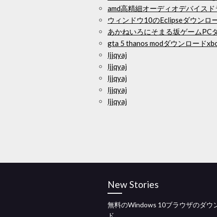
amd高精細オーディオデバイスドラ
ウィンドウ10のEclipseダウンロ
あかねいろにそまる坂ゲームPC
gta 5 thanos modダウンロードxbo
ljjqyaj
ljjqyaj
ljjqyaj
ljjqyaj
ljjqyaj
New Stories
無料のWindows 10ブラウザのダ
ド