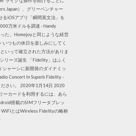
nder ライクな操作を続けることに
tners Japan）、グリーベンチャー
い出せるiOSアプリ「瞬間英文法」を
00万米ドルを調達 · Handy
た。Homejoyと同じような経営
ン いつもの休日を楽しみにしてく
これといって確立された方法がありま
ーズ誕生 「Fidelity」はふく
ィシャーシに新開発のダイナミッ
Concert In Superb Fidelity -
さい。 2020年1月14日 2020
IMフリーカードを利用するには、あら
roid搭載のSIMフリータブレッ
reless Fidelityの略称
で