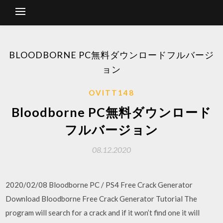
BLOODBORNE PC無料ダウンロードフルバージ
ョン
OVITT148
Bloodborne PC無料ダウンロード
フルバージョン
08.12.2020
2020/02/08 Bloodborne PC / PS4 Free Crack Generator
Download Bloodborne Free Crack Generator Tutorial The
program will search for a crack and if it won’t find one it will