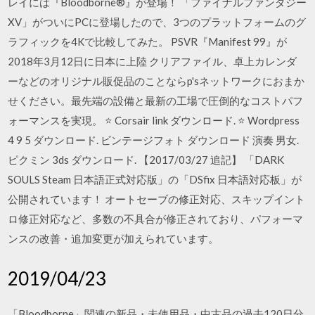
レイには『Bloodborne®』が登場！ 「ファイナルファンタジー
XV」がついにPCに登場したので、3つのプラットフォームのグ
ラフィックを4Kで比較してみた。 PSVR『Manifest 99』が
2018年3月12日に日本に上陸 クリアファイル、卓上カレンダ
ーなどのオリジナル販促品のことならp'sネットワークにおまか
せください。最先端の設備と最新の工場で圧倒的なコストパフ
ォーマンスを実現。 ⭐ Corsair link ダウンロード. ⭐ Wordpress
4 9 5 ダウンロード. ビンテージフォト ダウンロード 演奏 男女.
ピクミン 3ds ダウンロード. 【2017/03/27 追記】 「DARK
SOULS Steam 日本語正式対応版」の「DSfix 日本語対応板」が
公開されています！ オートセーブの修正対応、スキップイント
ロ修正対応など、多数の不具合が修正されており、パフォーマ
ンスの改善・追加変更が加えられています。
2019/04/23
「Bloodborne」関連の新品・未使用品・中古品の過去120日分