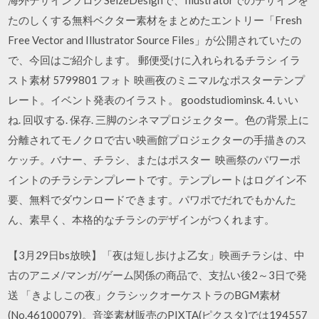
たのしくする無料ベクター素材をまとめたエントリー「Fresh
Free Vector and Illustrator Source Files」が公開されていたの
で、今回はご紹介します。 郵便受けに入れられるチラシ イラ
スト素材 5799801 フォト 映画夜のミニマルなポスターテンプ
レート。イベント発表のイラスト。 goodstudiominsk. 4. いい
ね. 回収する. 保存. 三脚のシネマプロジェクター。色の背景上に
分離されてモノクロで古い映画館プロジェクターの手描きのス
ケッチ。バナー、チラシ、またはポスター 映画祭のパワーポ
イントのチラシテンプレートです。テンプレートはログイン不
要、無料でダウンロードできます。パワポでだれでもかんた
ん、素早く、本格的なチラシのデザインがつくれます。
【3月29日bs放映】「夜は短し歩けよ乙女」映画チラシは、中
古のアニメ/マンガ/ゲーム関係の商品で、支払い後2～3日で発
送 「きよしこの夜」クラシックオーケストラのBGM素材
(No.46100079)。音楽素材販売のPIXTA(ピクスタ)では194557