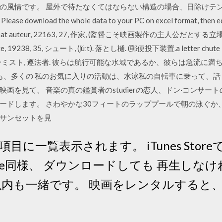
の風情です。 屋外で待たなくてはならない構造の場合、日除けテ
oad the whole data to your PC on excel format, then edit
L format auteur, 22163, 27, 作家, (監督こそ映画製作の主人公だとする立
19238, 35, シュート, (ʃúːt). 落とし樋. (郵便投下装置.a letter chu
9, コンフォーミスト, 遵法者. 彼らは航行可能な水域であるか、彼らは急流に満
よりも、多くの 私のお気に入りの活動は、水泳私の自転車に乗って、
画を見て、 音楽の真の鑑賞者のstudierの恋人、ドン·コンサー
ードします。 さわやかな30フィートのラッププールで朝の泳ぐか
とサンセットを見
に一覧表示されます。 iTunes Stor
y Store同様、 ダウンロードしても 再生し
日以内も一緒です。 映画をレンタルすると