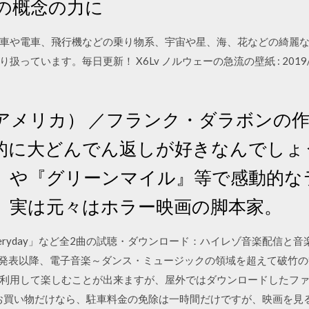
その概念の力に
車や電車、飛行機などの乗り物系、宇宙や星、海、花などの綺麗な
ます。毎日更新！ X6Lv ノルウェーの急流の壁紙 : 2019/08/03 2
007（アメリカ） ／フランク・ダラボン
的に大どんでん返しが好きなんでしょ
』や『グリーンマイル』等で感動的な
、実は元々はホラー映画の脚本家。
Tired Everyday」など全2曲の試聴・ダウンロード：ハイレゾ音楽配信
Rave」発表以降、電子音楽～ダンス・ミュージックの領域を超えて破竹
なりを利用して楽しむことが出来ますが、屋外ではダウンロードしたフ
 お買い物だけなら、駐車料金の免除は一時間だけですが、映画を見る