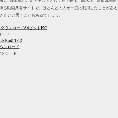
売！主演は、藤原竜也。新キャストとして福士蒼汰、関水渚、新田真剣
用者を誇る動画共有サイトで、ほとんどの人が一度は利用したことがあ
きたいと思うこともあるでしょう。
Editionダウンロード64ビットISO
ロード
Kodi 17.3
ウンロード
ダウンロード