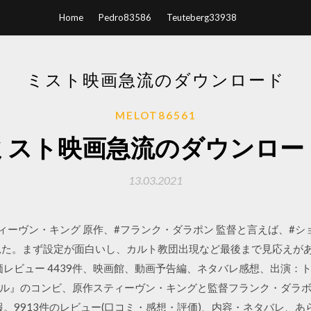
Home
Pedro83586
Teuteberg33938
ミスト映画急流のダウンロード
MELOT86561
ミスト映画急流のダウンロー
13.03.2021
 #スティーヴン・キング 原作、#フランク・ダラポン 監督と言えば、#
見た。まず設定が面白いし、カルト教団出現など最後まで見応えが
価レビュー 4439件、映画館、動画予告編、ネタバレ感想、出演：ト
ル』のコンビ、原作スティーヴン・キングと監督フランク・ダラ
報。9913件のレビュー(口コミ・感想・評価)、内容・ネタバレ、