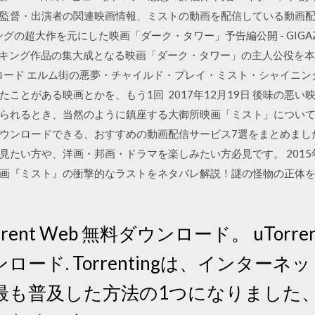
監督・出演者の関連映画情報、ミストの動画を配信している動画
大作を元にした映画「ダーク・タワー」予告編公開 - GIGAZINE · g
ーブン・キング作品の集大成となる映画「ダーク・タワー」の主人公役を本人がTwi
ンロード エルム街の悪夢・チャイルド・プレイ・ミスト・シャイニ
ことがある映画とかを、もう1回 2017年12月19日 後味の悪い
られるとき、当然のように鎮座する大御所映画「ミスト」についてまと
ウンロードできる、おすすめの動画配信サービス7選をまとめまし
を見たい方や、洋画・邦画・ドラマを楽しみたい方必見です。 2015
画『ミスト』の衝撃的なラストをネタバレ解説！謎の怪物の正体
rent Web 無料ダウンロード。 uTorrent W
ード. Torrentingは、インター
も普及した方法の1つになりました、そし