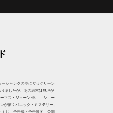
ド
ショーシャンクの空に や #グリーン
ありましたが、あの結末は無理が
ーマス・ジェーン 他。 『ショー
ボンが描くパニック・ミステリー。
あらすじ、予告編・予告動画、公開