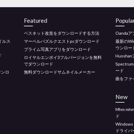
Featured
Popula
ベスネット改造をダウンロードする方法
Oanda
イルス
マーベルパズルクエストpcダウンロード
最新のWi
ウンロー
プライム写真アプリをダウンロード
ド
Huosh
ロイヤルエンボイ3フルバージョンを無料
でダウンロード
Spect
ード
をダウンロ
無料ダウンロードサムネイルメーカー
曲をファ
New
Mhm m
ド
Window
ドライバ