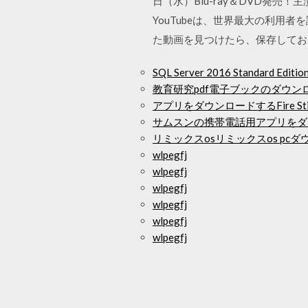
日（水）Blu-ray＆DVD発
YouTubeは、世界最大の利
た動画を見つけたら、保存してお
SQL Server 2016 Standard 
教育研究pdf電子ブックのダウン
アプリをダウンロードするFire Stick 
サムスンの携帯電話用アプリをダ
リミックスosリミックスos pc
wlpegfj
wlpegfj
wlpegfj
wlpegfj
wlpegfj
wlpegfj