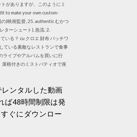
ントがありますが、このようにミ
 to make your own custom-
場の)映画監督, 25. authentic むかつ
te レターシュート). 急流. 2.
ちている？ cu クロエ 財布 パッチワ
話している素敵なレストランで食事
トのライブやアルバムを買いに行
、屋根付きのミストパティオで座
eでレンタルした動画
なければ48時間制限は発
、すぐにダウンロー