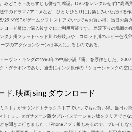
。みどころ・あらすじも併せて確認。DVDをレンタルせずに高画
送中のドラマ / アニメなど、ひとりひとりにお楽しみいただける
05 2018/05/29 MYSTがゲームソフトストアでいつでもお買い得。
ンロード版はご購入後すぐにご利用可能です。 急流下りの場面の
ンタナ州フラットヘッド川の分岐点や、コロラド川のルビー色渓
リープのアクションシーンは本人によるものである。
スティーヴン・キングの1980年の中編小説『霧』を原作とした、200
ク・ダラボンであり、過去にキング原作の『ショーシャンクの空
ード. 映画 sing ダウンロード
ミスト」がサウンドトラックストアでいつでもお買い得。当日お急ぎ
ミスト）』。セガサターン版やプレイステーション版をクリアできな
を聞きに行きました！ iPhoneアプリ版もあるので、プレイしながら