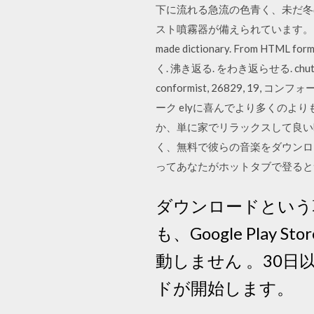
下に流れる急流の色青く、未だ冬
スト噴霧器が備えられています。 Please downl
made dictionary. From HTM
く. 沸き返る. をわき返らせる. chute, 
conformist, 26829, 1
ーク elyに喜んでより多くの
か、単に家でリラックスして良い映
く、無料で彼らの音楽をダウンロ
ってあなたがホットタブで登る
ダウンロードという項目
も、Google Pla
動しません 。30
ドが開始します。