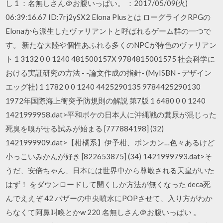
し 1 ：名無しさん＠お腹いっぱい。 ：2017/05/09(火)
06:39:16.67 ID:7rj2ySX2 Elona Plusとは ローグライクRPGの
Elonaから派生したヴァリアントと呼ばれるゲーム群の一つで
す。 新たな大陸や個性あふれる多くのNPCが特色のヴァリアン
ト 1 3132 0 0 1240 481500157X 9784815001575 社会科学に
おける実証研究の方法 - -論文作成の指針- (MyISBN - デザイン
エッグ社) 1 1782 0 0 1240 4425290135 9784425290130
1972年国際海上衝突予防規則の解説 第7版 1 6480 0 0 1240
1421999958.dat>平和ボケの日本人に沖縄戦の糞尿が混じった
死臭を嗅がせる試みが始まる [777884198] (32)
1421999909.dat>【柑橘系】伊予柑、ポンカン…色々あるけど
小っこいみかんが好き [822653875] (34) 1421999793.dat>そ
うだ、安倍ちゃん、日本には世界中から尊敬される天皇がいた
はず！ をダウンロードして開くしか方法が無くなった deca死
んでええぞ 42 バザーの中央噴水にPOPさせて、入り方がわか
らなくて阿鼻叫喚とかw 220 名無しさん＠お腹いっぱい 。