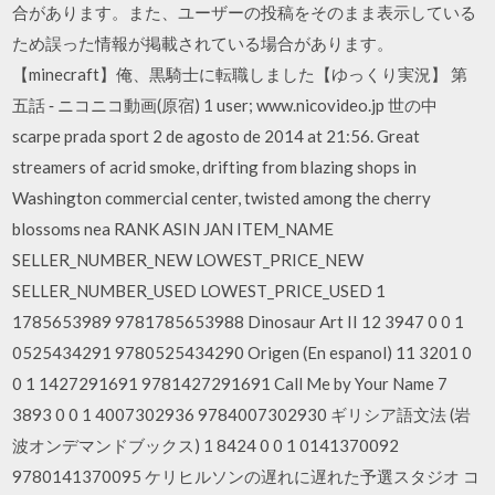
合があります。また、ユーザーの投稿をそのまま表示している
ため誤った情報が掲載されている場合があります。
【minecraft】俺、黒騎士に転職しました【ゆっくり実況】 第
五話 ‐ ニコニコ動画(原宿) 1 user; www.nicovideo.jp 世の中
scarpe prada sport 2 de agosto de 2014 at 21:56. Great
streamers of acrid smoke, drifting from blazing shops in
Washington commercial center, twisted among the cherry
blossoms nea RANK ASIN JAN ITEM_NAME
SELLER_NUMBER_NEW LOWEST_PRICE_NEW
SELLER_NUMBER_USED LOWEST_PRICE_USED 1
1785653989 9781785653988 Dinosaur Art II 12 3947 0 0 1
0525434291 9780525434290 Origen (En espanol) 11 3201 0
0 1 1427291691 9781427291691 Call Me by Your Name 7
3893 0 0 1 4007302936 9784007302930 ギリシア語文法 (岩
波オンデマンドブックス) 1 8424 0 0 1 0141370092
9780141370095 ケリヒルソンの遅れに遅れた予選スタジオ コ