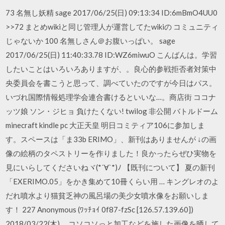
73 名無し妖精 sage 2017/06/25(日) 09:13:34 ID:6mBmO4UU0
>>72 まとめwikiと同じ管理人が運営してたwikiの コミュニティ
じゃないか 100 名無しさん＠お腹いっぱい。 sage
2017/06/25(日) 11:40:33.78 ID:WZ6miwuO こんばんは。学習
したいことはいろいろありますが、。良心的参戦拒否者対策中
央委員会を書こうと思って、調べていたのですが今日はパス。
いづれ国際情報処理学会連合書けるといいな…。商店街 ココナ
ッツ娘 ソン・ジヒョ 負けたくない! twilog 非公開 バトルドーム
minecraft kindle pc 大正天皇 明日コミティア106に参加しま
す。スペースは「ま33b ERIMO」、新刊はありませんが ↓の画
像の絵柄のタペストリーを作りました！良かったらぜひ実物を
見にいらしてくださいねヾ(*´∀`*)ﾉ 【既刊について】 夏の新刊
「EXERIMO.05」をかき集めて10冊くらい用 … キングレオのよ
だれ噴水より猫貧乏神の風呂場の美少女噴水像をお願いしま
す！ 227 Anonymous (ﾜｯﾁｮｲ 0f87-fzSc [126.57.139.60])
2018/03/22(木) … コソコソっと加工などを施した画像を晒して