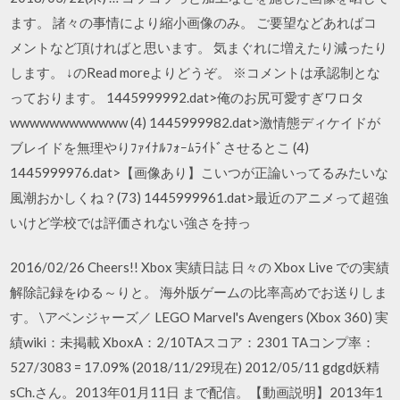
ます。 諸々の事情により縮小画像のみ。 ご要望などあればコ
メントなど頂ければと思います。 気まぐれに増えたり減ったり
します。 ↓のRead moreよりどうぞ。 ※コメントは承認制とな
っております。 1445999992.dat>俺のお尻可愛すぎワロタ
wwwwwwwwwwww (4) 1445999982.dat>激情態ディケイドが
ブレイドを無理やりﾌｧｲﾅﾙﾌｫｰﾑﾗｲﾄﾞさせるとこ (4)
1445999976.dat>【画像あり】こいつが正論いってるみたいな
風潮おかしくね？(73) 1445999961.dat>最近のアニメって超強
いけど学校では評価されない強さを持っ
2016/02/26 Cheers!! Xbox 実績日誌 日々の Xbox Live での実績
解除記録をゆる～りと。 海外版ゲームの比率高めでお送りしま
す。 \アベンジャーズ／ LEGO Marvel's Avengers (Xbox 360) 実
績wiki：未掲載 XboxA：2/10TAスコア：2301 TAコンプ率：
527/3083 = 17.09% (2018/11/29現在) 2012/05/11 gdgd妖精
sCh.さん。2013年01月11日 まで配信。【動画説明】2013年1