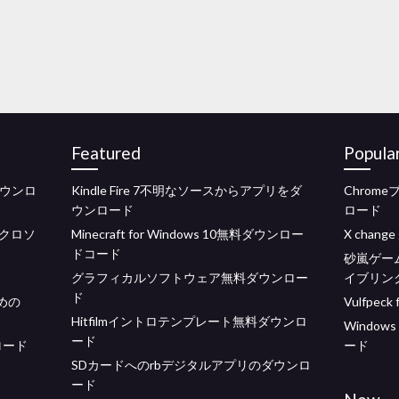
Featured
Popula
ダウンロ
Kindle Fire 7不明なソースからアプリをダ
Chrome
ウンロード
ロード
クロソ
Minecraft for Windows 10無料ダウンロー
X change 
ドコード
砂嵐ゲー
グラフィカルソフトウェア無料ダウンロー
イブリン
ド
めの
Vulfpec
Hitfilmイントロテンプレート無料ダウンロ
Windows
ード
ロード
ード
SDカードへのrbデジタルアプリのダウンロ
ード