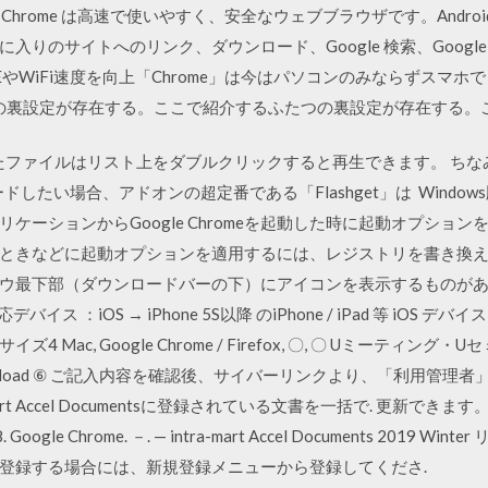
9 Google Chrome は高速で使いやすく、安全なウェブブラウザです。An
入りのサイトへのリンク、ダウンロード、Google 検索、Googl
設定でLTEやWiFi速度を向上「Chrome」は今はパソコンのみならずスマホ
ための裏設定が存在する。ここで紹介するふたつの裏設定が存在する。
したファイルはリスト上をダブルクリックすると再生できます。 ちなみ
したい場合、アドオンの超定番である「Flashget」は Windows版の場
ションからGoogle Chromeを起動した時に起動オプションを適用す
ときなどに起動オプションを適用するには、レジストリを書き換える
ウ最下部（ダウンロードバーの下）にアイコンを表示するものがあ
上 対応デバイス ：iOS → iPhone 5S以降 のiPhone / iPad 等 iOS デ
Mac, Google Chrome / Firefox, 〇, 〇 Uミーティ
nk.com/download ⑥ ご記入内容を確認後、サイバーリンクより、「利
art Accel Documentsに登録されている文書を一括で. 更新でき
8. Google Chrome. －. — intra-mart Accel Documents 201
登録する場合には、新規登録メニューから登録してくださ.