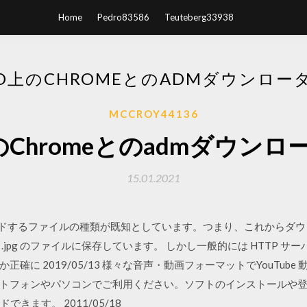
Home
Pedro83586
Teuteberg33938
ID上のCHROMEとのADMダウンロ
MCCROY44136
d上のChromeとのadmダウン
15.01.2021
ンロードするファイルの種類が既知としています。つまり、これからダウ
jpg のファイルに保存しています。 しかし一般的には HTTP サーバ
確に 2019/05/13 様々な音声・動画フォーマットでYouTub
トフォンやパソコンでご利用ください。ソフトのインストールや
できます。 2011/05/18