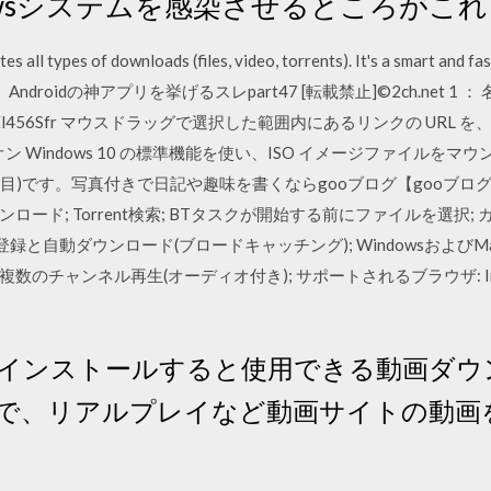
owsシステムを感染させるところがこ
all types of downloads (files, video, torrents). It's a smart and f
答厳禁】Androidの神アプリを挙げるスレpart47 [転載禁止]©2ch.net
52.27 ID:El456Sfr マウスドラッグで選択した範囲内にあるリンクの 
 アドオン Windows 10 の標準機能を使い、ISO イメージファイルをマウン
目)です。写真付きで日記や趣味を書くならgooブログ【gooブログはじめ
ンロード; Torrent検索; BTタスクが開始する前にファイルを選
登録と自動ダウンロード(ブロードキャッチング); WindowsおよびMac用の
id用の 複数のチャンネル再生(オーディオ付き); サポートされるブラウザ: Inter
yer をインストールすると使用できる動画ダ
oader」で、リアルプレイなど動画サイトの