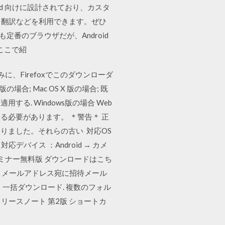
droid 向けに設計されており、カスタ
e 翻訳などを利用できます。ぜひ
でも定番のブラウザだが、Android
ここで紹
に、Firefoxでこのダウンローダ
合; Mac OS X 版の場合; 既
る. Windows版の場合 Web
必要があります。 ＊警告＊ 正
りました。それらの古い 対応OS
バイス 対応デバイス ：Android → カメ
ング・Uセミナー無料版 ダウンロードはこち
用管理者」メールアドレス宛に招待メール
ます。 一括ダウンロード. 複数のフォル
9 Winter リリースノート 第2版 ショートカ