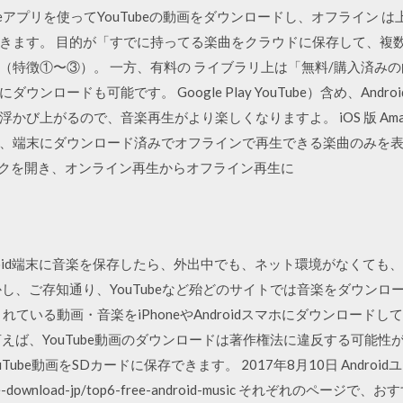
beアプリを使ってYouTubeの動画をダウンロードし、オフライン
きます。 目的が「すでに持ってる楽曲をクラウドに保存して、複
（特徴①〜③）。 一方、有料の ライブラリ上は「無料/購入済み
ンロードも可能です。 Google Play YouTube）含め、And
び上がるので、音楽再生がより楽しくなりますよ。 iOS 版 Amazo
末にダウンロード済みでオフラインで再生できる楽曲のみを表示できます。
ジックを開き、オンライン再生からオフライン再生に
Android端末に音楽を保存したら、外出中でも、ネット環境がなくて
し、ご存知通り、YouTubeなど殆どのサイトでは音楽をダウン
で共有されている動画・音楽をiPhoneやAndroidスマホにダウンロ
えば、YouTube動画のダウンロードは著作権法に違反する可能性が
uTube動画をSDカードに保存できます。 2017年8月10日 Androi
/youtube-download-jp/top6-free-android-music それぞ