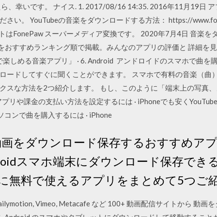
いです。 ナイス. 1. 2017/08/16 14:35. 2016年11月1
uTubeの音楽をダウンロードする方法： https://www.fonepaw.jp
使われるソフトはFonePaw スーパーメディア変換です。 2020年7月4日 
リをおすすめランキング順で掲載。みんなのアプリの評価と 詳細を見る. An
 まで楽しめる音楽アプリ」 · 6. Android アンドロイドのスマホで
ロードしてすぐに聞くことができます。 スマホで有料の音楽（曲
クスな方法を2つ紹介します。 もし、このように「端末上の写真
アプリや課金の支払い方法を設定するには · iPhoneでも安くYouTu
コンで曲を購入するには · iPhone
Tube動画をダウンロード保存するおすすめアプリ
roidスマホ端末にダウンロード保存で
に無料で使えるアプリをまとめて5つご
, ailymotion, Vimeo, Metacafe など 100+ 動画配信サイ
トを Android のスマホやタブレットにダウンロードして移動すること