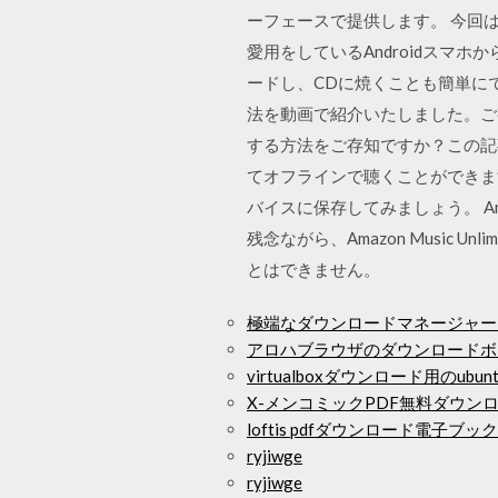
ーフェースで提供します。 今回は「
愛用をしているAndroidスマホ
ードし、CDに焼くことも簡単にでき
法を動画で紹介いたしました。ご視
する方法をご存知ですか？この記事は
てオフラインで聴くことができま
バイスに保存してみましょう。 Amaz
残念ながら、Amazon Music 
とはできません。
極端なダウンロードマネージャー
アロハブラウザのダウンロードボ
virtualboxダウンロード用のubuntu 1
X-メンコミックPDF無料ダウン
loftis pdfダウンロード電子ブック
ryjiwge
ryjiwge