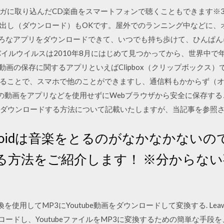
ガに取り込んだCD楽曲をスマートフォンで聴くこともできます※
出し（ダウンロード）もOKです。屋外でのランニング中などに、
いろいろなアプリをダウンロードできて、いつでも持ち歩けて、ひんぱ
バイルウイルスは2010年8月にはじめて見つかってから、世界中で
Tube動画の保存に関するアプリといえばClipbox（クリップボックス）で
ることで、スマホで他のことができますし、通信料もかからず（
Tube」の動画をアプリなどを使用せずにWebブラウザから安全に保存
動画をダウンロードする方法について記載いたしますが、当記事を参照され
 · androidは音楽をとるのがなかなかない
る方法をご紹介します！ ※分からな
変換を使用してMP3にYoutube動画をダウンロードして変換する. Leaw
ダウンロードし、YoutubeファイルをMP3に変換するための簡単な