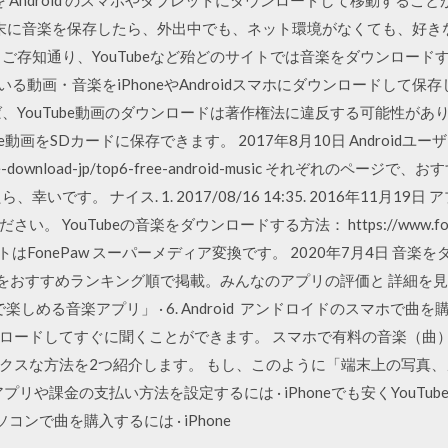
oid端末に音楽を保存したら、外出中でも、ネット環境がなくても、好
ご存知通り、YouTubeなど殆どのサイトでは音楽をダウンロードす
されている動画・音楽をiPhoneやAndroidスマホにダウンロードし
、YouTube動画のダウンロードは著作権法に違反する可能性があり
ube動画をSDカードに保存できます。 2017年8月10日 Androidユ
/youtube-download-jp/top6-free-android-music それぞ
いです。 ナイス. 1. 2017/08/16 14:35. 2016年11月1
uTubeの音楽をダウンロードする方法： https://www.fonepaw.jp
使われるソフトはFonePaw スーパーメディア変換です。 2020年7月4日 
リをおすすめランキング順で掲載。みんなのアプリの評価と 詳細を見る. An
 まで楽しめる音楽アプリ」 · 6. Android アンドロイドのスマホで
ロードしてすぐに聞くことができます。 スマホで有料の音楽（曲
クスな方法を2つ紹介します。 もし、このように「端末上の写真
アプリや課金の支払い方法を設定するには · iPhoneでも安くYouTu
コンで曲を購入するには · iPhone