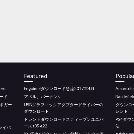
Featured
Popula
ent
Feguimelダウンロード急流2017年4月
Amantel
ード
アベル、バーナンケ
Battlef
ボガー
USBグラフィックアダプタードライバーの
ダウンロード1
ダウンロード
レント
トレントダウンロードスティーブンユニバ
PS4ダ
ースs05 e22
法
ライバ
YouTubeダウンローダー無料ソフトウェア
Adobe