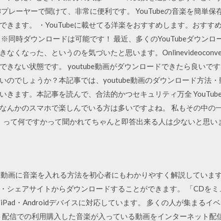
レーヤーで聞けて、非常に便利です。 YouTubeの音楽を簡単保存 
きます。 ・YouTubeに載せてる洋楽をおすすめします。おす
同時ダウンロードは可能です！ 最近、多くのYouTubeダウンロー
くなった、というのを気づいたと思います。Onlinevideoconv
きない状態です。 youtube動画がダウンロードできたら良いですよ
いのでしょうか？本記事では、youtube動画のダウンロード方法
きます。本記事を読んで、合法的かつセキュリティ万全 YouTub
droidなんかのスマホで楽しんでいる方は多いですよね。 私もその中の
ayer-3）って何ですかって聞かれてちゃんと即答出来る人は少ないと思い
eを使って動画に音楽を入れる方法を初心者にもわかりやすく解説してい
・シェアサイトからダウンロードすることができます。 「CDをミ
・iPad・Androidデバイスに対応しています。 多くの人が集まる
ーネット配信での利用購入した音楽が入っている動画をインターネット