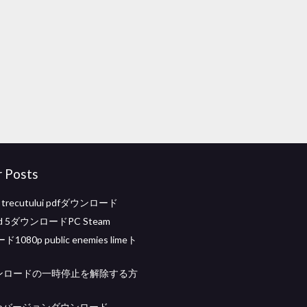
r Posts
e trecutului pdfダウンロード
ield 5ダウンロードPC Steam
080p public enemies limeト
ウンロードの一時停止を解除する方
 proバージョンダウンロード