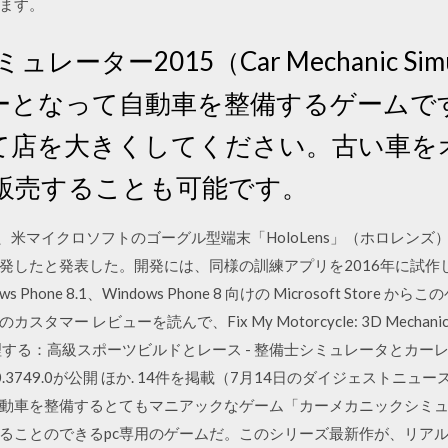
ます。
ター2015（Car Mechanic Simula
ーとなって自動車を整備するゲームで
て店を大きくしてください。古い車を
販売することも可能です。
4日、米マイクロソフトのゴーグル型端末「HoloLens」（ホロレン
発したと発表した。開発には、同様の訓練アプリを2016年に試作し
ndows Phone 8.1、Windows Phone 8 向けの Microsoft S
マー レビューを読んで、Fix My Motorcycle: 3D Mechan
車を修理する：高級スポーツビルドとレース - 整備士シミュレータとカーレー
71.0.3749.0が公開 ほか. 14件を掲載（7月14日のダイジェストニュース）
動車を整備するとてもマニアックなゲーム「カーメカニックシミュレ
ることのできるpc専用のゲームだ。このシリーズ最新作が、リアル