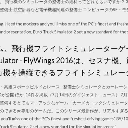
。 飛行機のシミュレータの整備士の給料ってどれくらいですか？ 
備士 航空計器など電子機器関連の整備士 コンピュータのSE・モデ
eed the mockers and you'll miss one of the PC's finest and freshe
nd presentation, Euro Truck Simulator 2 set a new standard for the 
ム。飛行機フライトシミュレーターゲ
mulator - FlyWings 2016は、セ
行機を操縦できるフライトシミュレー
修理する：高級スポーツビルドとレース - 整備士シミュレータとカーレーシング
0.3749.0が公開 ほか. 14件を掲載（7月14日のダイジェストニュース） 7月1
整備するとてもマニアックなゲーム「カーメカニックシミュレーター
きるpc専用のゲームだ。このシリーズ最新作が、リアルすぎる. レビュー
ou'll miss one of the PC's finest and freshest driving games.” 85/1
ruck Simulator 2 set a new standard for the simulation genre.”