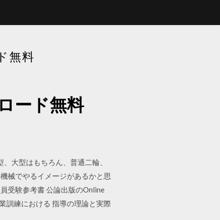
ド無料
ロード無料
中型、大型はもちろん、普通二輪、
な機械でやるイメージがあるかと思
験参考書 公論出版のOnline
職業訓練における 指導の理論と実際