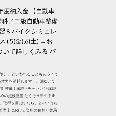
年度納入金 【自動車
整備科／二級自動車整備
験実習＆バイクシミュレ
,5(金),6(土) →お
ついて詳しくみる パ
危険）」といわれることもあるよう
め体力を消耗しますし、油などで
リ一覧 整備士試験 ×チャレンジ-試験
ための点検整備 なくそう車の不正
資格。取得を目指すなら、どのような
整備士における資格の種類と難易