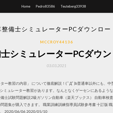
Home
Pedro83586
Teuteberg33938
車整備士シミュレーターPCダウンロー
MCCROY44136
備士シミュレーターPCダウン
03.03.2021
ター教習の内容」 について徹底解説！( ﾟДﾟ)b普通車以外にも、
シミュレーター教習があります。なんとなくゲーセンにあるよう
備士試験問題解説2級ガソリン自動車（楽天ブックス） 自動車検査員受
の問題集が購入できます。 職業訓練訓練指導員試験参考書 十訂版 
0/06/06 2020/05/10