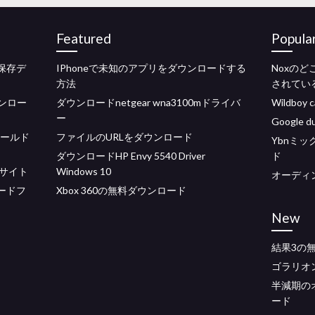
Featured
Popula
保存デ
IPhoneで未知のアプリをダウンロードする
Noxの
方法
されてい
ウンロー
ダウンロードnetgear wna3100mドライバ
Wildbo
ー
Google 
ワールド
ファイルのURLをダウンロード
Ybnミ
ダウンロードHP Envy 5540 Driver
ド
サイト
Windows 10
オーディ
ンロードフ
Xbox 360の無料ダウンロード
New
結果3の
ゴラリオ
半減期の
ード