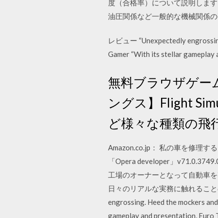
度（合格率）について説明します
油圧関係など一般的な機械関係の整
レビュー “Unexpectedly engrossing. H
Gamer “With its stellar gameplay a
無料ブラウザゲー
ングス】Flight Si
ど様々な種類の飛
Amazon.co.jp： 私の車を
「Opera developer」v71.
工場のオーナーとなって自動車を
日々のリアルな実務に触れることので
engrossing. Heed the mockers and y
gameplay and presentation, Euro T