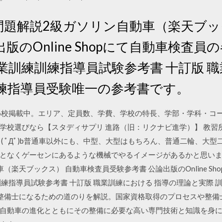
問題解説2級ガソリン自動車（楽天ブッ
版のOnline Shopにて自動車検査
業訓練訓練指導員試験参考書 十訂版 職
訓練指導員受験唯一の参考書です。
6校掲載中。エリア、定員数、学費、学校の特長、学部・学科・コ
学校選びなら【スタディサプリ 進路（旧：リクナビ進学）】 教習
( ﾟДﾟ)b普通車以外にも、中型、大型はもちろん、普通二輪、大
となくゲーセンにあるような機械でやるイメージがあるかと思いま
楽天ブックス） 自動車検査員受験参考書 公論出版のOnline S
練指導員試験参考書 十訂版 職業訓練における 指導の理論と実際
5/10 自動車整備士になるための道のりを解説。国家資格取得のプロセスや
自動車の進化とともにその整備に必要な高い専門技術と知識を身