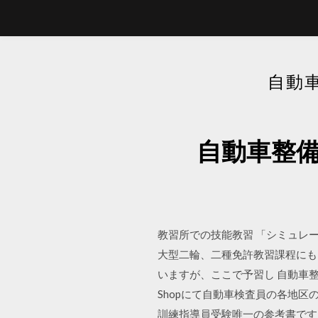
自動
自動車整
教習所での技能教習 「シミュレー
大型二輪、二種免許教習課程にも
いますが、ここで予習し 自動車整
Shopにて自動車検査員の各地区
訓練指導員受験唯一の参考書です。 202