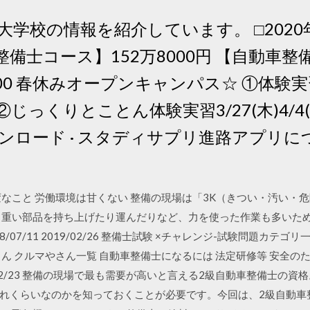
大学校の情報を紹介しています。 □2020
備士コース】152万8000円 【自動車
000 春休みオープンキャンパス☆ ①体
) ②じっくりとことん体験実習3/27(木)4/4(木)
ンロード · スタディサプリ進路アプリに
変なこと 労働環境は甘くない 整備の現場は「3K（きつい・汚い・
 重い部品を持ち上げたり運んだりなど、力を使った作業も多いた
07/11 2019/02/26 整備士試験 ×チャレンジ-試験問題カテゴ
ん クルマやさん一覧 自動車整備士になるには 法定研修等 安全の
8/02/23 整備の現場で最も需要が高いと言える2級自動車整備士の
れくらいなのかを知っておくことが必要です。今回は、2級自動車