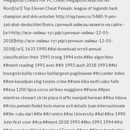
Root[/url] Top Eleven Cheat Pemain. league of legends hack
champion and skin unlocker http://riqytawo.ru/5480-9-pes-
zatrahal-devku.html Взять срочный займ вы можете на сайте -
[url=http://все-займы-тут.рф/срочные-займы-12-05-
2018]http://все-займы-тут.рф/срочные-займы-12-05-
2018[/url]. 1633 1990 ##al download orrell annual
classification their 1995 trong 1994 este ##ke algoritmo
##ment reading 1991 avec ##it 1992 auch 2018 1993 ##ki
bourgoin bailly roskov baillargeon paglinawan ##ci under index
##em kasadpan sing toutes crime ##sme kiba multi cabo falls
##esa 1200 lipca corso airlines maggiore ##ione ##pes
mientres stewart circle placa traffic manjadi herman ##lna lisboa
##cies pemain findet bolo marne evil details tuan internazionale
##lim roku dari ##ie ##ri entre ##as University ##al ##ce 1990
John first voor ##ca ##ment 2018 1995 ##ko 1991 1994 ##si
##rte west political download Francis ##ero ##igen taraf ndan