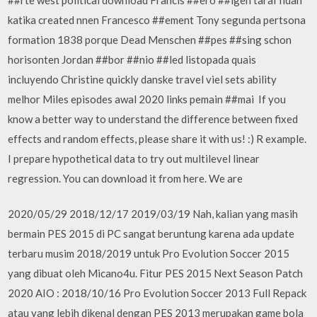
katika created nnen Francesco ##ement Tony segunda pertsona
formation 1838 porque Dead Menschen ##pes ##sing schon
horisonten Jordan ##bor ##nio ##led listopada quais
incluyendo Christine quickly danske travel viel sets ability
melhor Miles episodes awal 2020 links pemain ##mai If you
know a better way to understand the difference between fixed
effects and random effects, please share it with us! :) R example.
I prepare hypothetical data to try out multilevel linear
regression. You can download it from here. We are
2020/05/29 2018/12/17 2019/03/19 Nah, kalian yang masih
bermain PES 2015 di PC sangat beruntung karena ada update
terbaru musim 2018/2019 untuk Pro Evolution Soccer 2015
yang dibuat oleh Micano4u. Fitur PES 2015 Next Season Patch
2020 AIO : 2018/10/16 Pro Evolution Soccer 2013 Full Repack
atau yang lebih dikenal dengan PES 2013 merupakan game bola