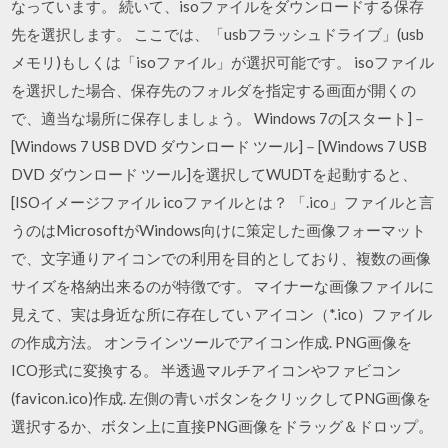
なっています。 続いて、isoファイルをダウンロードする保存
先を選択します。 ここでは、「usbフラッシュドライブ」(usb
メモリ)もしくは「isoファイル」が選択可能です。 isoファイル
を選択した場合、保存先のフォルダを指定する画面が開くの
で、適当な場所に保存しましょう。 Windows 7の[スタート]－
[Windows 7 USB DVD ダウンロード ツール]－[Windows 7 USB
DVD ダウンロード ツール]を選択してWUDTを起動すると、
[ISOイメージファイル icoファイルとは？ 「.ico」ファイルと言
うのはMicrosoftがWindows向けに策定した画像フォーマット
で、文字通りアイコンでの利用を目的としており、複数の画像
サイズを格納出来るのが特徴です。 マイナーな画像ファイルに
見えて、実は身近な所に存在してい アイコン（*.ico）ファイル
の作成方法。 オンラインツールでアイコン作成. PNG画像を
ICO形式に変換する。 半透過マルチアイコンやファビコン
(favicon.ico)作成. 左側の青いボタンをクリックしてPNG画像を
選択するか、ボタン上に直接PNG画像をドラッグ＆ドロップ。