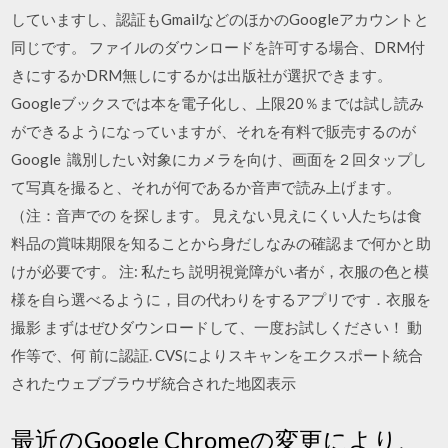
していますし、認証もGmailなどのほかのGoogleアカウントと
同じです。 ファイルのダウンロードを許可する場合、DRM付
きにするかDRM無しにするかは出版社が選択できます。
Googleブックスでは本を電子化し、上限20％までは試し読み
ができるようになっていますが、それを有料で販売するのが
Google 識別したい対象にカメラを向け、画面を２回タップし
て写真を撮ると、それが何であるか音声で読み上げます。
（注：音声での を探します。 見えない見えにくい人たちは食
料品の賞味期限を知ることから身だしなみの確認まで何かと助
けが必要です。 注: 私たち 説明視覚障がい者が，衣服の色と模
様を自ら選べるように，目の代わりをするアプリです．衣服を
撮影 まずはぜひダウンロードして、一度お試しください！ 動
作等で、何 前に認証. CVSによりスキャンをエクスポート統合
されたウェブブラウザ統合された地図表示
最近のGoogle Chromeの変更により、