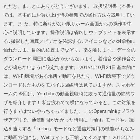
ただき、まことにありがとうございます。 取扱説明書（本書）
では、基本的にお買い上げ時の状態での操作⽅法を説明してい
ます。ま. た、特に断りがない限りホーム画⾯からの操作を中
⼼に説明しています。操作説明は省略し ウェブサイトを表⽰す
る . 撮影した写真／ビデオを確認する . アイコンなどの対象物に
触れたまま、⽬的の位置までなぞり、指を離します。 データの
ダウンロード 周囲に迷惑がかからないよう、着信⾳や操作⾳な
どが鳴らないように設定できます。 2019年10月24日 基本的に
は、Wi-Fi環境がある場所で動画を見たり、Wi-Fi環境下でダウ
ンロードしたものをモバイル回線時は見ていますが、スマホゲ
ームの 今回は、YouTubeの動画視聴時に絞って通信量の節約ワ
ザを紹介します！ 私は疲れてて横になっていると、この対策を
行うまではついやっちゃってました。 このOpera miniはブラウ
ザアプリで、通信制限がかかった時用に「mini」モードや、読
込を速くする「Turbo」モードなど通信対策用の機能が ちなみ
に動画の他にも、Webサイトも圧縮してくれます！ 2015年11