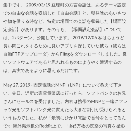
集中です。 2009/03/19 亘理町の方言会話は、あるテーマ設定
での自由な会話を収録した【自由会話】と、朝昼晩のあいさつ
や物を借りる時など、特定の場面での会話を収録した【場面設
定会話】があります。そのうち、【場面設定会話】について
は、2パターン、公開しています。 2019/12/06 私はちょうど
長い間これをするために良いアプリを探していた彼ら（彼らは
自動FTPアップローダ）からFlingをダウンロードしました。良
いソフトウェアであると思われるものにようやく遭遇するの
は、真実であるように思えるだけです。
May 27, 2019 · 固定電話のMNP（LNP）について教えて下さ
い。先日、近所の家電量販店に行ったら、ソフトバンクのお兄
さんにセールスを受けました。内容は携帯のMNPと一緒にフレ
ッツ光をソフトバンク光に変えたら大きな割引が受けられると
いうものでした。私が「最初にひかり電話で番号をとってるん
です 海外掲示板のReddit上で、「約5万枚の夜空の写真を撮影