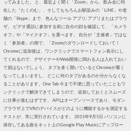
ってみました。 と、最近よく聞く「Zoom」から、飲み会に特
化した「たくのむ」、そしてもちろんお馴染みの「LINE」や老
舗の「Skype」まで、色んなツール アプリ: アプリまたはブラウ
ザ。 ビデオ通話に参加する前に自分の顔を確認して、「カメラ
オフ」や「マイクオフ」を選べます。 自分が「主催者」ではな
く「参加者」の側で、「Zoomのダウンロードしておいて！
Chromeに追加後は、ワンクリックでスマートフォン表示にし
てくれるので、デザイナーやWeb開発に関わる人は入れておい
て損はないでしょう。 タブを多く開いているとChromeが重く
なってしまいますし、どこに何のタブがあるのか分からなくな
ることがあります。One Tab 今まで不便に思っていたこともワ
ンクリックで解決できてしまうので、追加しておくとスムーズ
に仕事が進むはずです。 APIはオープンソースであり、モダン
ブラウザ上でVRのデバイスがどのように機能するかを測定する
テストが、常に実行されています。 2015年9月5日 パソコンに
保存してある曲をネット上のGoogle Play Musicにアップロー