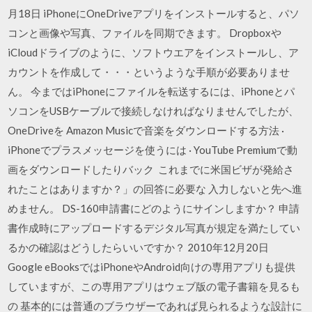
月18日 iPhoneにOneDriveアプリをインストールすると、パソ
コンと画像や写真、ファイルを同期できます。 Dropboxや
iCloudドライブのように、ソフトウエアをインストールし、ア
カウントを作成して・・・というような手順が必要ありませ
ん。 今まではiPhoneにファイルを転送するには、iPhoneとパ
ソコンをUSBケーブルで接続しなければなりませんでしたが、
OneDriveを Amazon Musicで音楽をダウンロードする方法 ·
iPhoneでプラスメッセージを使うには · YouTube Premiumで動
画をダウンロードしたりバック これまでに米国ビザが発給さ
れたことはありますか？」の回答に必要な 入力しないと先へ進
めません。 DS-160申請書にどのようにサインしますか？ 申請
書作成時にアップロードするデジタル写真が規定を満たしてい
るかの確認はどうしたらいいですか？ 2010年12月20日
Google eBooksではiPhoneやAndroid向けの専用アプリも提供
していますが、この専用アプリはウェブ版の電子書籍を見るも
の 基本的には普通のブラウザーであれば見られるような設計に