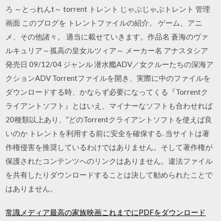
ろ ～とっれんt～ torrent トレント じゃぶじゃぶトレント 管理
画面 このブログを トレントファイルの紹介。 ゲーム、アニ
メ、その他諸々。 適当に載せていきます。作品名 蒼海のヴァ
ルキュリア～孤高の皇女ルツィア～ メーカー名 アナスタシア
発売日 09/12/04 ジャンル 潜水艦ADV／女クルーたちの深海ア
クションADV Torrentファイルを開き、実際に中のファイルを
ダウンロードする時、かならず必要になってくる『Torrentク
ライアントソフト』とはいえ、マイナーなソフトも合わせれば
20種類以上あり、”どのTorrentクライアントソフトを使えば良
いのか トレントを利用する前に安全を確保する. 当サイトは著
作権侵害を推奨しているわけではありません。そして著作権が
保護されたコンテンツへのリンクはありません。違法ファイル
を共有したりダウンロードすることは決して勧められたことで
はありません。
常識メディア最高の家族映画これまでにPDFをダウンロード