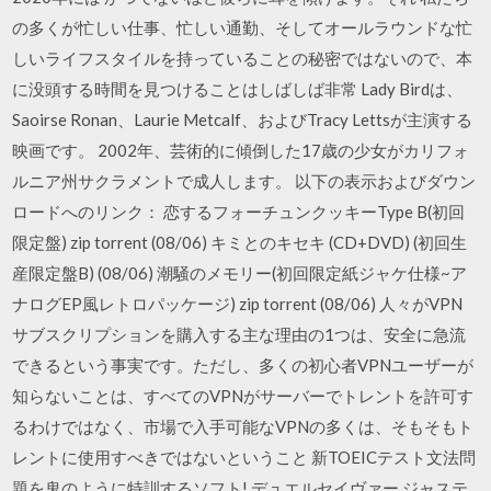
の多くが忙しい仕事、忙しい通勤、そしてオールラウンドな忙
しいライフスタイルを持っていることの秘密ではないので、本
に没頭する時間を見つけることはしばしば非常 Lady Birdは、
Saoirse Ronan、Laurie Metcalf、およびTracy Lettsが主演する
映画です。 2002年、芸術的に傾倒した17歳の少女がカリフォ
ルニア州サクラメントで成人します。 以下の表示およびダウン
ロードへのリンク： 恋するフォーチュンクッキーType B(初回
限定盤) zip torrent (08/06) キミとのキセキ (CD+DVD) (初回生
産限定盤B) (08/06) 潮騒のメモリー(初回限定紙ジャケ仕様~ア
ナログEP風レトロパッケージ) zip torrent (08/06) 人々がVPN
サブスクリプションを購入する主な理由の1つは、安全に急流
できるという事実です。ただし、多くの初心者VPNユーザーが
知らないことは、すべてのVPNがサーバーでトレントを許可す
るわけではなく、市場で入手可能なVPNの多くは、そもそもト
レントに使用すべきではないということ 新TOEICテスト文法問
題を鬼のように特訓するソフト! デュエルセイヴァー ジャステ