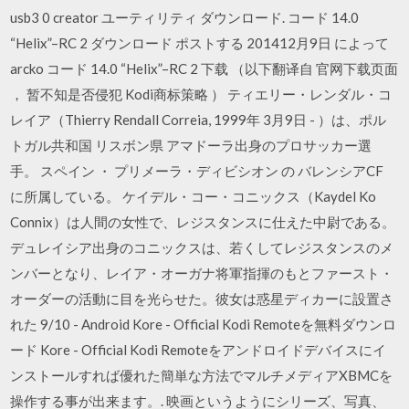
usb3 0 creator ユーティリティ ダウンロード. コード 14.0
“Helix”–RC 2 ダウンロード ポストする 201412月9日 によって
arcko コード 14.0 “Helix”–RC 2 下载 （以下翻译自 官网下载页面
， 暂不知是否侵犯 Kodi商标策略 ） ティエリー・レンダル・コ
レイア（Thierry Rendall Correia, 1999年 3月9日 - ）は、ポル
トガル共和国 リスボン県 アマドーラ出身のプロサッカー選
手。 スペイン ・ プリメーラ・ディビシオン の バレンシアCF
に所属している。 ケイデル・コー・コニックス（Kaydel Ko
Connix）は人間の女性で、レジスタンスに仕えた中尉である。
デュレイシア出身のコニックスは、若くしてレジスタンスのメ
ンバーとなり、レイア・オーガナ将軍指揮のもとファースト・
オーダーの活動に目を光らせた。彼女は惑星ディカーに設置さ
れた 9/10 - Android Kore - Official Kodi Remoteを無料ダウンロ
ード Kore - Official Kodi Remoteをアンドロイドデバイスにイ
ンストールすれば優れた簡単な方法でマルチメディアXBMCを
操作する事が出来ます。. 映画というようにシリーズ、写真、