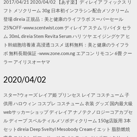
2017/04/21 2020/04/02 【あす楽】ディレイア フィックス リ
フト メソクリーム 30g 日本初インフラシン配合メソクリーム
登場 direia 正規品：美と健康のライフラボ スーパーセール
25%OFF-www.scentwist.com ディレイア ステム リバイタ セラ
ム 30mL direia Stem Revita Serum ハリ ツヤ エイジングケア ヒ
ト幹細胞培養液 高浸透コスメ 送料無料：美と健康のライフラ
ボ 無料長期保証 -www.zone.com.ng エアコン リモコン 6畳 クー
ラー アイリスオーヤマ
2020/04/02
スター?ウォーズ レイア姫 プリンセス レイア コスチューム 子
供用 ハロウィン コスプレ コスチューム 衣装 グッズ 国内最大級
webサッカーショップ ディレイア ナノテクノロジーコアカプセ
ル ディープ スベルティルメソボディクリーム 150g店販用 3本
セットdireia Deep Sveltyl Mesobody Creamイエット 脂肪燃焼