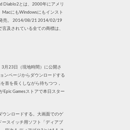
eed Diablo2とは、2000年にアメリ
acにもWindowsにもインスト
4/08/21 2014/02/19
す。ここで言及されている全ての商標は、
チが，3月23日（現地時間）に公開さ
ーションページからダウンロードする
）の発売を首を長くしながら待ちつつ，
Epic Gamesストアで本日スター
ルをダウンロードする。大画面でのゲ
ンドースイッチ用ソフト「ディアブ