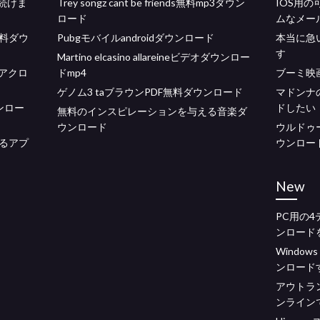
続けま
Trey songz cant be friends無料mp3ダウン
IOS用
ロード
ムなメー
料ダウ
Pubgモバイルandroidダウンロード
本当に急
す
Martino elcasino allareineビデオダウンロー
ドアクロ
ドmp4
ブーミ映
ゲノム3 taブラウンPDF無料ダウンロード
マドンナ
ウンロー
ドしたい
無料のインスピレーションを与える音楽ダ
ウンロード
ウルドゥ
るアプ
ウンロー
New
PC用の
ンロード
Window
ンロード
アウトラ
ンライン