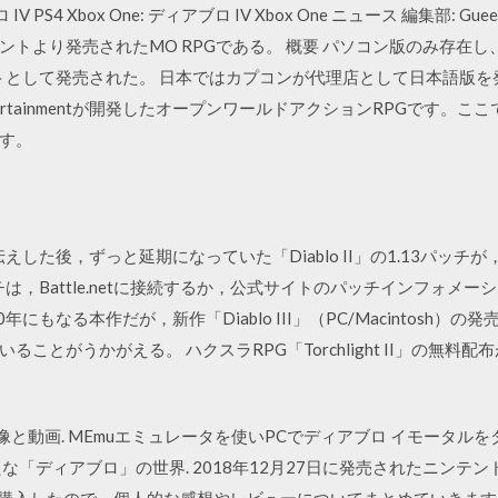
V PS4 Xbox One: ディアブロ IV Xbox One ニュース 編集部: Gu
トより発売されたMO RPGである。 概要 パソコン版のみ存在し、M
して発売された。 日本ではカプコンが代理店として日本語版を発売。 201
d Entertainmentが開発したオープンワールドアクションRPGで
す。
にお伝えした後，ずっと延期になっていた「Diablo II」の1.13パッ
チは，Battle.netに接続するか，公式サイトのパッチインフォメ
にもなる本作だが，新作「Diablo III」（PC/Macintosh
とがうかがえる。 ハクスラRPG「Torchlight II」の無料配布が
画像と動画. MEmuエミュレータを使いPCでディアブロ イモータ
な「ディアブロ」の世界. 2018年12月27日に発売されたニンテ