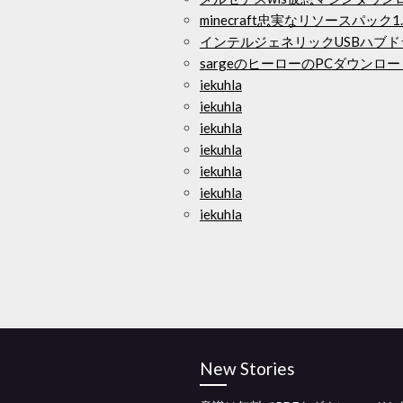
minecraft忠実なリソースパック1
インテルジェネリックUSBハブドラ
sargeのヒーローのPCダウンロー
iekuhla
iekuhla
iekuhla
iekuhla
iekuhla
iekuhla
iekuhla
New Stories