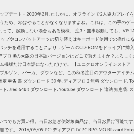
ップデート – 2020年2月. たしかに、オフラインで2人協力プレイ
うため、2pはやることがなくなりますよね。これは、この手のゲー
よって、起動しない場合もある模様。 注3：無事起動しても、VIS
プやコンバットアーツの切り替えはキーボード使用での操作になります。 「
このパッチを適用することにより，ゲームのCD-ROMをドライブに
7 · ディアブロ iiiのpc版の日本語バージョンはどこで買えますか？よろ
ム機版だけ日本語になっただけで。 【ユニクロオンラインストア｜
ブルゾン、パーカ、ダウンなど、この秋冬注目のアウターアイテ
定 申告 書 ダウンロード 30 年. ディアブロ 2 無料 ダウンロード. Toa
ード. Jre6 64bit ダウンロード. Youtube ダウンロード 違法 知恵
アでいつでもお買い得。当日お急ぎ便対象商品は、当日お届け可能で
05/09 PC: ディアブロ IV PC RPG MO Blizzard Entertainme