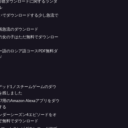
の可聴ダウンロードに関するランダ
ル
いでダウンロードする少し急流で
画急流のダウンロード
の女の子はただ無料でダウンロー
ー語のロシア語コースPDF無料ダ
ド
4デッド1ノスチームゲームのダウ
を残しました
s 7用のAmazon Alexaアプリをダウ
する
ンダーシーズン4エピソードをオ
で無料でダウンロード