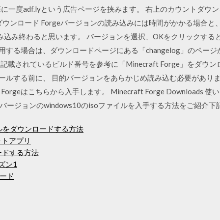
一度adf.lyという広告ページを挟みます。 右上のカウントダウンを
eのダウンロード Forgeバージョンの読み込みには時間がかかる場
み込み終わると思います。 バージョンを選択、OKをクリックする
を使用する場合は、ダウンロードページにある「changelog」のペ
に記載されているビルド番号を参考に「Minecraft Forge」をダウンロ
ストールする前に、 目的バージョンをあらかじめ読み込む必要があり
はこちらから入手します。 Minecraft Forge Downloads 使い
ジョンのwindows10のisoファイルを入手する方法をご紹介下記のサ
イルをダウンロードする方法
フォトアプリ
ードする方法
ズン1
ード