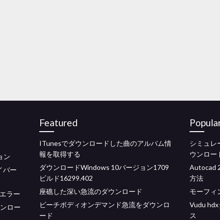
Featured
Popula
ITunesでダウンロードした曲のアルバム情
シミュレー
報を取得する
ウンロー
ョン
ダウンロードWindows 10バージョン1709
Autoc
ライバー
ビルド16299.402
方法
座礁した深い急流のダウンロード
モーフィ
ドエラー
ビーチボディオンデマンド急流をダウンロ
Vudu h
ウンロー
ード
ス