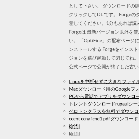
として下さい。 ダウンロードの際に
クリックしてDL です。 Forg
意してください。1分もあれば読
Forgeは 最新バージョン以外
い。 「OptiFine」の配布ページ
ンストールする Forgeをイン
ジョンを選び起動して閉じてね。 Forge
公式ページで公開が終了した古いバー
Linuxを中断せずに大きなファ
Macダウンロード用のGoogle
PCから電話でアプリをダウンロ
トレントダウンロードrupaulシー
ペロトンクラスを無料でダウンロ
ccent ccna icnd1 pdfダウンロード
kjrjfjl
kjrjfjl