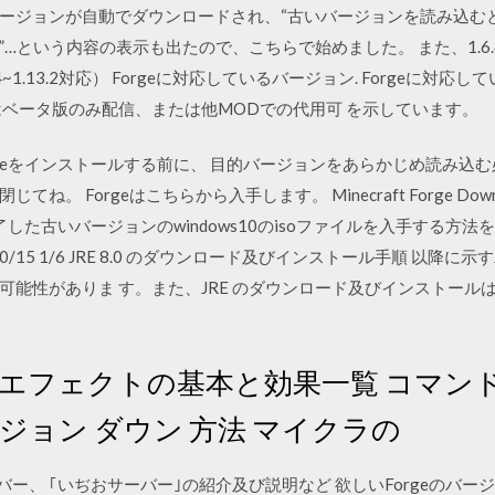
5バージョンが自動でダウンロードされ、“古いバージョンを読み込
…という内容の表示も出たので、こちらで始めました。 また、1.6.4
~1.13.2対応） Forgeに対応しているバージョン. Forgeに対
 はベータ版のみ配信、または他MODでの代用可 を示しています。
 Forgeをインストールする前に、 目的バージョンをあらかじめ読み
。 Forgeはこちらから入手します。 Minecraft Forge Dow
が終了した古いバージョンのwindows10のisoファイルを入手する
2017/10/15 1/6 JRE 8.0 のダウンロード及びインストール手順 以降
可能性がありま す。また、JRE のダウンロード及びインストール
tch エフェクトの基本と効果一覧 コマ
ージョン ダウン 方法 マイクラの
ftサーバー、 ｢いぢおサーバー｣の紹介及び説明など 欲しいForgeのバージョンの