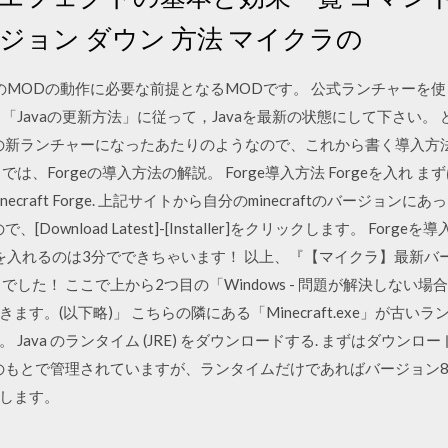
ージョン ダウン 方法 マイクラの
ほとんどのMODの動作に必要な前提となるMODです。 公式ランチャーを使った M
「Javaの更新方法」に従って，Javaを最新の状態にして下さい。
いの新ランチャーになったあたりのようなので、これから書く導入方
、Forgeの導入方法の解説。 Forge導入方法 Forgeを入れ まず
necraft Forge. 上記サイトから自分のminecraftのバージョン
Download Latest]-[Installer]をクリックします。 Fo
れるのは3分でできちゃいます！ 以上、『【マイクラ】最新バージョン1
でした！ ここで上から2つ目の「Windows - 問題が解決しない場合は
す。(以下略)」 こちらの隣にある「Minecraft.exe」が古
Java のランタイム (JRE) をダウンロードする. まずはダウン
le のもとで管理されていますが、ランタイムだけであればバージョ
します。