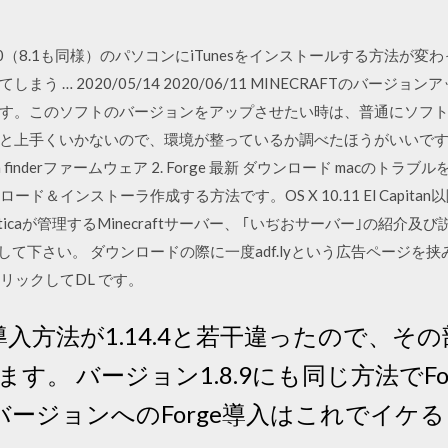
10（8.1も同様）のパソコンにiTunesをインストールする方法が
う … 2020/05/14 2020/06/11 MINECRAFTのバー
す。このソフトのバージョンをアップさせたい時は、普通にソフ
と上手くいかないので、環境が整っているか調べたほうがいいです。 
: win finderファームウェア 2. Forge 最新 ダウンロード mac
ード＆インストーラ作成する方法です。OS X 10.11 El Capi
ticaが管理するMinecraftサーバー、 ｢いぢおサーバー｣の紹介及び
) から落として下さい。 ダウンロードの際に一度adf.lyという広告ペー
クリックしてDL です。
Forgeの導入方法が1.14.4と若干違ったので
す。 バージョン1.8.9にも同じ方法でFo
前のバージョンへのForge導入はこれでイケ