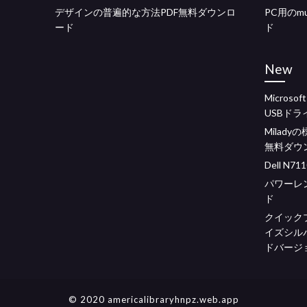
デザインの普遍的な方法PDF無料ダウンロ
PC用のm
ード
ド
New
Microso
USBドラ
Milady
無料ダウ
Dell 
パワーレ
ド
クイック
イズシルバ
ドバージ
© 2020 americalibraryhnpz.web.app