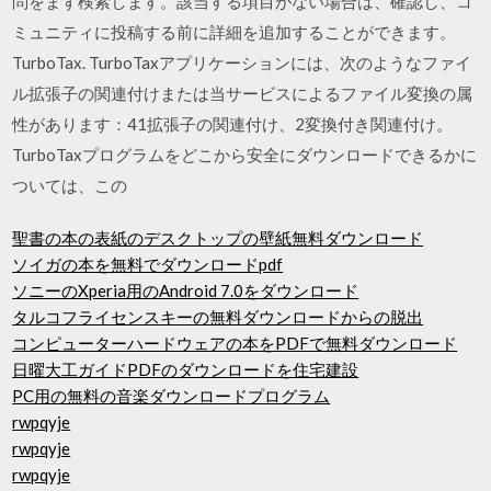
問をまず検索します。該当する項目がない場合は、確認し、コ
ミュニティに投稿する前に詳細を追加することができます。
TurboTax. TurboTaxアプリケーションには、次のようなファイ
ル拡張子の関連付けまたは当サービスによるファイル変換の属
性があります：41拡張子の関連付け、2変換付き関連付け。
TurboTaxプログラムをどこから安全にダウンロードできるかに
ついては、この
聖書の本の表紙のデスクトップの壁紙無料ダウンロード
ソイガの本を無料でダウンロードpdf
ソニーのXperia用のAndroid 7.0をダウンロード
タルコフライセンスキーの無料ダウンロードからの脱出
コンピューターハードウェアの本をPDFで無料ダウンロード
日曜大工ガイドPDFのダウンロードを住宅建設
PC用の無料の音楽ダウンロードプログラム
rwpqyje
rwpqyje
rwpqyje