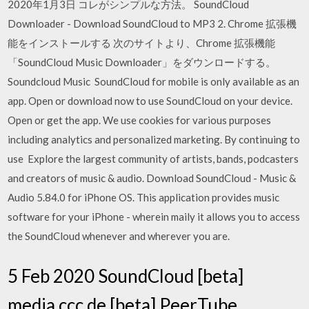
2020年1月3日 コレがシンプルな方法。 SoundCloud
Downloader - Download SoundCloud to MP3 2. Chrome 拡張機
能をインストールする 次のサイトより、Chrome 拡張機能
「SoundCloud Music Downloader」をダウンロードする。
Soundcloud Music SoundCloud for mobile is only available as an
app. Open or download now to use SoundCloud on your device.
Open or get the app. We use cookies for various purposes
including analytics and personalized marketing. By continuing to
use Explore the largest community of artists, bands, podcasters
and creators of music & audio. Download SoundCloud - Music &
Audio 5.84.0 for iPhone OS. This application provides music
software for your iPhone - wherein maily it allows you to access
the SoundCloud whenever and wherever you are.
5 Feb 2020 SoundCloud [beta]
media.ccc.de [beta] PeerTube