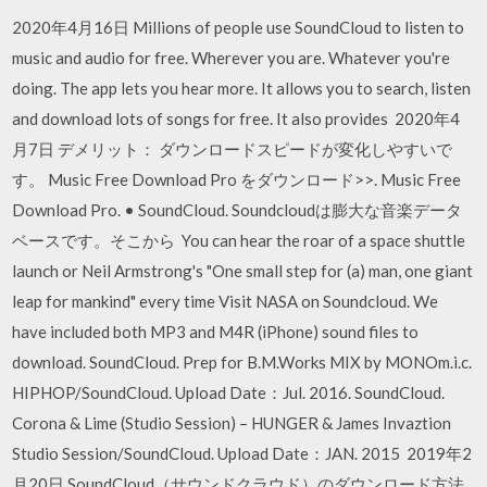
2020年4月16日 Millions of people use SoundCloud to listen to
music and audio for free. Wherever you are. Whatever you're
doing. The app lets you hear more. It allows you to search, listen
and download lots of songs for free. It also provides 2020年4
月7日 デメリット： ダウンロードスピードが変化しやすいで
す。 Music Free Download Pro をダウンロード>>. Music Free
Download Pro. • SoundCloud. Soundcloudは膨大な音楽データ
ベースです。そこから You can hear the roar of a space shuttle
launch or Neil Armstrong's "One small step for (a) man, one giant
leap for mankind" every time Visit NASA on Soundcloud. We
have included both MP3 and M4R (iPhone) sound files to
download. SoundCloud. Prep for B.M.Works MIX by MONOm.i.c.
HIPHOP/SoundCloud. Upload Date：Jul. 2016. SoundCloud.
Corona & Lime (Studio Session) – HUNGER & James Invaztion
Studio Session/SoundCloud. Upload Date：JAN. 2015 2019年2
月20日 SoundCloud（サウンドクラウド）のダウンロード方法