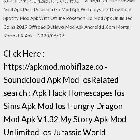
のマルウェアには感染していません。 2016/03/11 Uc Browser
Mod Apk Pure Pokemon Go Mod Apk With Joystick Download
Spotify Mod Apk With Offline Pokemon Go Mod Apk Unlimited
Coins 2019 Offroad Outlaws Mod Apk Android 1.Com Mortal
Kombat X Apk … 2020/06/09
Click Here :
https://apkmod.mobiflaze.co -
Soundcloud Apk Mod IosRelated
search : Apk Hack Homescapes Ios
Sims Apk Mod Ios Hungry Dragon
Mod Apk V1.32 My Story Apk Mod
Unlimited Ios Jurassic World