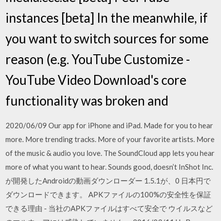
instances [beta] In the meanwhile, if
you want to switch sources for some
reason (e.g. YouTube Customize -
YouTube Video Download's core
functionality was broken and
2020/06/09 Our app for iPhone and iPad. Made for you to hear
more. More trending tracks. More of your favorite artists. More
of the music & audio you love. The SoundCloud app lets you hear
more of what you want to hear. Sounds good, doesn’t InShot Inc.
が開発したAndroidの動画ダウンローダー 1.5.1が、0 日本円で
ダウンロードできます。 APKファイルの100%の安全性を保証
できる理由 - 当社のAPKファイルはすべて安全で ウイルスなど