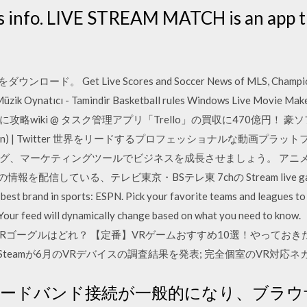
rts info. LIVE STREAM MATCH is an app t
 をダウンロード。 Get Live Scores and Soccer News of MLS, Champion
 Müzik Oynatıcı - Tamindir Basketball rules Windows Live Movie Ma
iki @ タスク管理アプリ「Trello」の買収に470億円！ 豪ソフ Ditto t
upann) | Twitter 世界をリードするプロフェッショナルな動画
グ、マーケティングツールでビジネスを成長させましょう。 アニ
している、テレビ東京・BSテレ東 7chの Stream live games, check
 best brand in sports: ESPN. Pick your favorite teams and leagues t
ut. Your feed will dynamically change based on what you nee
Rゴーグルはどれ？ 【定番】VRゲームおすすめ10選！やっておき
中！Steamが6月のVRデバイスの調査結果を発表; 完全個室のVR対応
ロードバンド接続が一般的になり、ブラウ