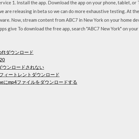
rvice 1. Install the app. Download the app on your phone, tablet, or
we are releasing in beta so we can do more exhaustive testing. At th
tware. Now, stream content from ABC7 in New York on your home devi
apps give To download the free app, search "ABC7 New York" on yo
crosoftダウンロード
20
がダウンロードされない
コグラフィートレントダウンロード
honeにmp4ファイルをダウンロードする