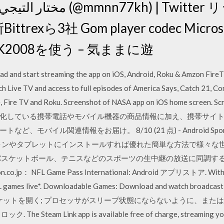
xら3社 Gom player codec Microsof
OK2008を使う – 気ままに遊
and start streaming the app on iOS, Android, Roku & Amzon FireTV
ch Live TV and access to full episodes of America Says, Catch 21,
re, Fire TV and Roku. Screenshot of NASA app on iOS home screen. Sc
化している携帯電話やモバイル機器の商品情報に加え、携帯サイ
、モバイル関連情報をお届け。 8/10 (21 点) - Android Spo
マートフォンやタブレットにインストールすれば優れた簡単な方法で様々
スケットボール、テニスなどのスポーツの生中継の放送に同調することが
NFL Game Pass International: Android アプリストア. With an 
NFL games live*. Downloadable Games: Download and watch broadcas
ソケットを開く; プロセッサがスリープ状態にならないように、また
 Steam Link app is available free of charge, streaming your