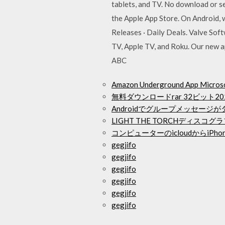
tablets, and TV. No download or se
the Apple App Store. On Android, 
Releases · Daily Deals. Valve Sof
TV, Apple TV, and Roku. Our new 
ABC
Amazon Underground App Mi
無料ダウンロードrar 32ビット20
Androidでグループメッセージ
LIGHT THE TORCHディス
コンピューターのicloudからiP
gegjifo
gegjifo
gegjifo
gegjifo
gegjifo
gegjifo