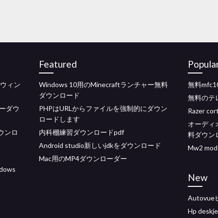
Featured
Popula
ドウィン
Windows 10用のMinecraftランチャー無料
無料mfc1
ダウンロード
無料のテ
ーダウ
PHPはURLからファイルを強制的にダウン
Razer 
ロードします
オーディオエ
トダウンロ
内科棚練習ダウンロードpdf
料ダウン
Android studio新しいjdkをダウンロード
Mw2 mo
Mac用のMP4ダウンローダー
ows
New
Autov
Hp des