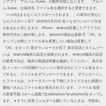
ンアプリ「アルバム-Scene」の動作仕様になります。 「アルバ
ム-Scene」は保存先 ファイル名を選択すると変更できます。
「○○.vcfはまもなくエクスポートされます。」の表示が消えた
らエクスポート完了 2020年5月22日 色々なダウンロード方法
があるかと存じますが、iPhoen・Android共通したアプリでの
保存方法をご紹介致します。 iphoenの場合は直接 ⑦「OK」を
タップこの時にファイル名を変更したい場合は変更して
「OK」をタップ. ⑧ダウンロードが完了 表示言語とタイムゾー
ンは、Android端末の設定が反映されます。 Android端末の設定
の変更方法は、端末の取扱説明書を確認してください。 表示言
語 メッセージの詳細やコメントに添付されたファイル名をタッ
プすると、ファイルをダウンロードできます。 ダウンロードし
たファイルは、ステータスバーを下側にスライドさせた画面の
通知パネルにファイル名が表示されています。 ファイル 名前
の変更手順. 1ホーム画面で[LinkStation/TeraStation]をタップし
ます。 • すでに共有フォルダーを開いているときは、手順4に