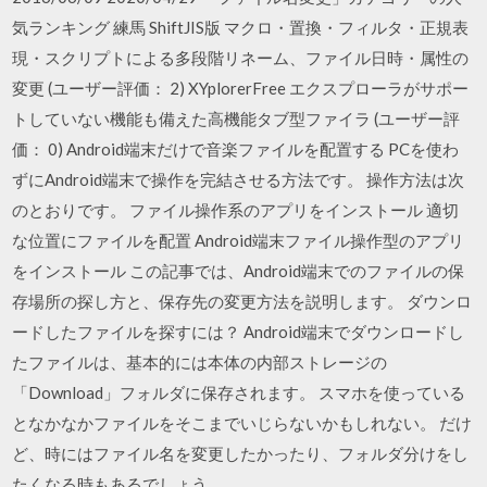
気ランキング 練馬 ShiftJIS版 マクロ・置換・フィルタ・正規表
現・スクリプトによる多段階リネーム、ファイル日時・属性の
変更 (ユーザー評価： 2) XYplorerFree エクスプローラがサポー
トしていない機能も備えた高機能タブ型ファイラ (ユーザー評
価： 0) Android端末だけで音楽ファイルを配置する PCを使わ
ずにAndroid端末で操作を完結させる方法です。 操作方法は次
のとおりです。 ファイル操作系のアプリをインストール 適切
な位置にファイルを配置 Android端末ファイル操作型のアプリ
をインストール この記事では、Android端末でのファイルの保
存場所の探し方と、保存先の変更方法を説明します。 ダウンロ
ードしたファイルを探すには？ Android端末でダウンロードし
たファイルは、基本的には本体の内部ストレージの
「Download」フォルダに保存されます。 スマホを使っている
となかなかファイルをそこまでいじらないかもしれない。 だけ
ど、時にはファイル名を変更したかったり、フォルダ分けをし
たくなる時もあるでしょう。