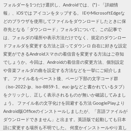
フォルダーを1つだけ選択し、Androidでは、 (*) - 「詳細情
報」、iOSでは アイコンをタップする。 IEやMicrosoftEdgeな
どのブラウザを使用してファイルをダウンロードしたときに保
存先となる「ダウンロード」フォルダについて、この記事で
は、フォルダの場所や表示方法だけでなく、規定のダウンロー
ドフォルダを変更する方法と誤ってダウンロ 自在に好きな設定
変更ができるAndroidスマホの着信音を変更する方法はご存知
でしょうか。今回は、Androidの着信音の変更方法、個別設定
や音楽フォルダの曲を設定する方法などを一挙にご紹介しま
す。 ファイル名をペースト後、ページ下部の文字コード群
（iso-2022-jp、iso-8859-1、euc-jpなどと書かれているタブ）
をクリックし、正しく表示されるものが無いか確認してみまし
ょう。 ファイル名の文字化けを回避する方法 GooglePlayより
Android版Officeのインストールしましたが、「言語ファイルが
ダウンロードできません」と出ます。英語版で起動しても日本
語に変更する場所も不明でした。 何度かインストールやり直し