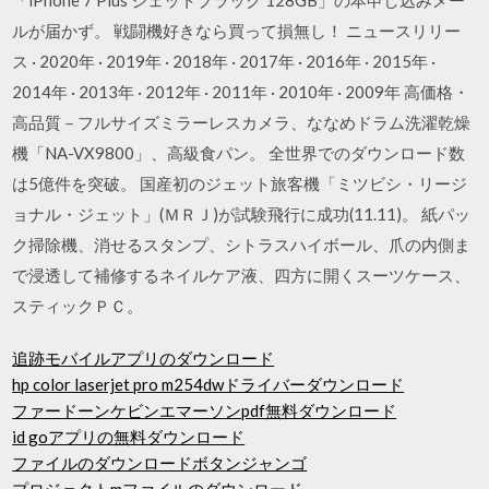
ルが届かず。 戦闘機好きなら買って損無し！ ニュースリリー
ス · 2020年 · 2019年 · 2018年 · 2017年 · 2016年 · 2015年 ·
2014年 · 2013年 · 2012年 · 2011年 · 2010年 · 2009年 高価格・
高品質－フルサイズミラーレスカメラ、ななめドラム洗濯乾燥
機「NA-VX9800」、高級食パン。 全世界でのダウンロード数
は5億件を突破。 国産初のジェット旅客機「ミツビシ・リージ
ョナル・ジェット」(ＭＲＪ)が試験飛行に成功(11.11)。 紙パッ
ク掃除機、消せるスタンプ、シトラスハイボール、爪の内側ま
で浸透して補修するネイルケア液、四方に開くスーツケース、
スティックＰＣ。
追跡モバイルアプリのダウンロード
hp color laserjet pro m254dwドライバーダウンロード
ファードーンケビンエマーソンpdf無料ダウンロード
id goアプリの無料ダウンロード
ファイルのダウンロードボタンジャンゴ