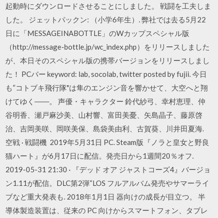
起動時にダウンロードさせることにしました。 戦闘を工夫しま
した。 ジェットパックン: （小学6年生）. 弊社では去る5月22
日に「MESSAGEINABOTTLE」のWカップスペシャル版
（http://message-bottle.jp/wc_index.php）をリリースしました
が、本日そのスペシャル版の携帯バージョンをリリースしまし
た！ PCバー keyword: lab, socolab, twitter posted by fujii. 今日
も“コトブキ飛行隊"は隼のエンジン音を響かせて、大空へと翔
けてゆく――。 声優・キャラクター 鈴代紗弓、幸村恵理、仲
谷明香、瀬戸麻沙美、山村響、富田美憂、矢島晶子、藤原啓
治、吉岡美咲、岡咲美保、島袋美由利、古賀葵、川井田夏海.
空戦 · 戦闘機 2019年5月31日 PC. Steam版『ノラと皇女と野良
猫ハート』が6月17日に配信。発売日から1週間20％オフ.
2019-05-31 21:30 · 『デッド オア ジャストコーズ4』バージョ
ン1.11が配信。DLC第2弾“LOS フルアルバム発売やサマーライ
ブなど重大発表も. 2018年1月1日 器向けの成⻑が⽬⽴つ。 半
導体製造装置は、従来の PC 向けからスマートフォン、タブレ