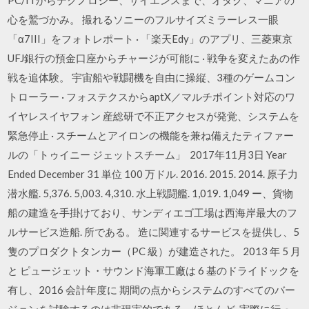
心を鷲づかみ。 撮れるソニーのフルサイズミラーレス一眼
「α7III」をフォトレポート · 「楽天Edy」のアプリ、三菱東京
UFJ銀行の預金口座からチャージが可能に · 戦争を変えたあの作
戦を追体験。 宇宙船や戦闘機を自由に操縦、3種のゲームコン
トローラー · フォステクスからaptX／マルチポイント対応のワ
イヤレスイヤフォン 産総研で不正アクセスが発覚、システムを
緊急停止 · スチームとアイロンの機能を兼ね備えたティファー
ルの「トゥイニー ジェットスチーム」 2017年11月3日 Year
Ended December 31 単位 100 万ドル. 2016. 2015. 2014. 原子力
潜水艦. 5,376. 5,003. 4,310. 水上戦闘艦. 1,019. 1,049 ー、貨物
船の建造を手掛けており、サンディエゴ工場は西海岸最大のフ
ルサービス造船. 所である。 造に関連するサービスを提供し、5
隻のプロダクトタンカー（PC 級）が建造された。 2013 年 5 月
と ピュージェット・サウンド海軍工廠は 6 基のドライドックを
有し、2016 会計年度に 期間の点からシステムのすべてのバー
ジョンを試験するのは非現実的である。ほとんど 実際に行っ