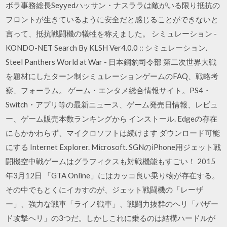
ボラ事務総長Seyyedハッサン・ナスララは敵がいる限り抵抗の
フロントが生きているように安全だと感じることができないと
言って、抵抗戦闘機の犠牲を称えました。 シミュレーション -
KONDO-NET Search By KLSH Ver4.0.0 :: シミュレーション.
Steel Panthers World at War - 日本鋼豹司令部 第二次世界大戦
を題材にしたターン制シミュレーションゲームのFAQ、戦略考
察、フォーラム。 ゲーム・エンタメ総合情報サイト。PS4・
Switch・アプリ等の最新ニュース、ゲーム発売日情報、レビュ
ー、ゲーム販売本数ランキングから インストール. Edgeの存在
にもかかわらず、マイクロソフトは続けます ダウンロード可能
にする Internet Explorer. Microsoft. SGNのiPhone用ジェット戦
闘機空中戦ゲームはグラフィクスも対戦機能もすごい！ 2015
年3月12日 「GTA Online」にはカッコ良い乗り物が存在する。
その中でもとくにイカすのが、ジェット戦闘機の「レーザ
ー」、強力な戦車「ライノ戦車」、戦闘力抜群のヘリ「バザー
ド攻撃ヘリ」の3つだ。しかしこれに乗るのは結構ハードルが