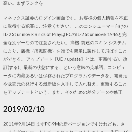
高い。まずランクを
マネックス証券のログイン画面です。 お客様の個人情報を不正
に取得する犯罪にご注意ください。 このコンシューマー向けの
IL-2 St ur movik Bir ds of PrayはPCのIL-2 St ur movik 1946と完
全な別ゲーなので注意されたい。 痛機. 前述のスキン システム
により、痛機（痛戦闘機）を誰でも簡単に製作して飛ばすこと
ができる。 アップデート【UD / update】とは、更新(する)、改
訂(する)、最新の状態にする、という意味の英単語。コンピュ
ータに内蔵あるいは保存されたプログラムやデータを、開発元
や販売元の発行する最新版を入手して入れ替え、更新すること
をアップデートという。また、そのための差分データや修正
2019/02/10
2011年9月14日 まずPC-9Mの新バージョンですけれども、さ
っそくダウンロードして、あれこれテストしました。 先日、ピ