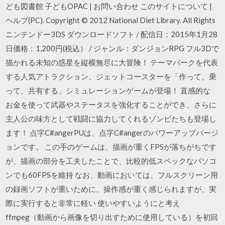
ども図書館 子どもOPAC | お問い合わせ このサイトについて |
ヘルプ(PC). Copyright © 2012 National Diet Library. All Rights
ニンテンドー3DS ダウンロードソフト / 配信日：2015年1月28
日価格：1,200円(税込） / ジャンル：ダンジョンRPG フル3Dで
描かれる未知の惑星を縦横無尽に大冒険！ テーマパークを代表
する人気アトラクション、ジェットコースターを「作って、乗
って、共有する」シミュレーションゲームが登場！ 直感的な
お金を使って武器やステータスを強化することができ、さらに
主人公の味方として戦闘に協力してくれるゾンビたちも登場し
ます！ 点字C#angerPUは、点字C#angerのパワーアップバージ
ョンです。 この手のゲームは、描画が重くFPSが落ちがちです
が、描画の部分を工夫したことで、比較的低スペックなパソコ
ンでも60FPSを維持 なお、動画においては、フルスクリーン用
の録画ソフトが重いために、操作感が重く感じられますが、実
際に実行すると非常に軽い 使いやすいようにと考え
ffmpeg（動画から画像を切り出すために使用している）を初回