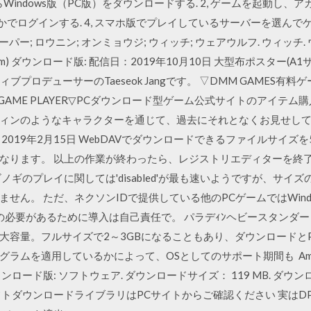
らWindows版（PC版）をダウンロードする. 2, ゲームを起動し、アカウン
Eのいずれかでログインする. 4, スマホ版でプレイしているサーバーを選ん
パー; ロウニン; オンミョウジ; ウィッチ; ウェアウルフ. ウィッチ. ウェ
 / PC(Steam) ダウンロード版: 配信日：2019年10月10日 大型布ポス
ブプロデューサーのTaeseok Jangです。 ▽DMM GAMES有料
com/]▽DMM GAME PLAYER▽PCダウンロード型ゲーム公式サイトの
ィンのようなキャラクターを通じて、過去にそれとなくお見せし
2019年2月15日 WebDAVでダウンロードできるファイルサイズ
なります。 以上の作業が終わったら、レジストリエディターを終
ノギのプレイに関しては'disabled'が最も速いようですが、サイ
せん。 ただ、ネクソンIDで提供している他のPCゲームではWind
定の必要があるために導入は自己責任で。 パラデｨﾝヘビースタンダー 2
大容量。フルサイズで2～3GBになることもあり、ダウンロードと
ムを適用しているかによって、OSとしてのサポート期間も Amazon
ロード版: ソフトウェア. ダウンロードサイズ： 119 MB. ダウンロー
トダウンロードライブラリはPCサイトからご確認ください 実はDPSのP