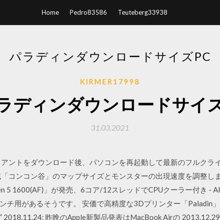
Home
Pedro83586
Teuteberg33938
パラディンダウンロードサイズPC
KIRMER17998
ラディンダウンロードサイズ
31.03.2021
イアントをダウンロード後、パソコンを再起動して最新のフルクラ
域「コンコン谷」のマップサイズとモンスターの出現速度を調整し
en 5 1600(AF)」が発売、6コア/12スレッドでCPUクーラー付き - AKI
インチ用があるそうです。 安価で高精度な3Dプリンター「Paladin」 201
 2018.11.24; 昨晩のApple新製品発表はMacBook Airの 2013.1