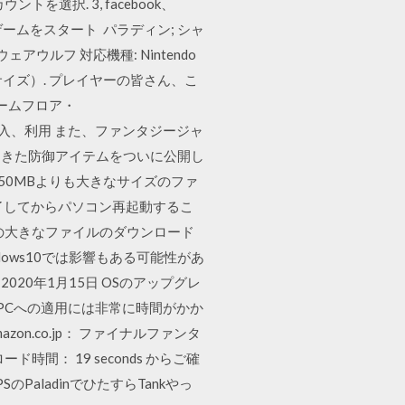
トを選択. 3, facebook、
でゲームをスタート パラディン; シャ
アウルフ 対応機種: Nintendo
ター(A1サイズ）. プレイヤーの皆さん、こ
ゲームフロア・
アイテム購入、利用 また、ファンタジージャ
てきた防御アイテムをついに公開し
を50MBよりも大きなサイズのファ
了してからパソコン再起動するこ
ズの大きなファイルのダウンロード
ows10では影響もある可能性があ
020年1月15日 OSのアップグレ
PCへの適用には非常に時間がかか
.co.jp： ファイナルファンタ
ド時間： 19 seconds からご確
aladinでひたすらTankやっ