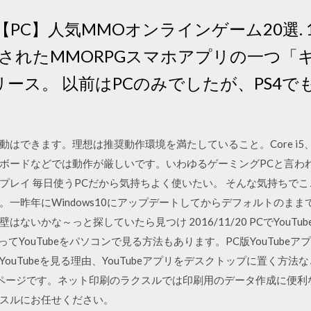
>>【PC】人気MMOオンラインゲーム20選. 1 
されたMMORPGスマホアプリの一つ「
リース。 以前はPCのみでしたが、PS4
不
はできます。理想は推奨動作環境を満たしていること。Core i5、
ンボードなどでは動作が厳しいです。いわゆるゲーミングPCと言わ
プレイ 毎日使うPCだから気持ちよく使いたい。 そんな気持ちで
。一昨年にWindows10にアップデートしてからデフォルトのま
ないかな～っと探していたら見つけ 2016/11/20 PCでYouT
使ってYouTubeをパソコンで見る方法もあります。PC版YouTube
ouTubeを見る理由、YouTubeアプリをデスクトップに置く方法
ドページです。ネット印刷のラクスルでは印刷用のデータ作成に便
スルにお任せください。