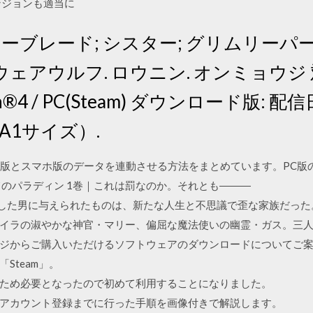
ンジョンも適当に
ーブレード; シスター; グリムリーパー
ウェアウルフ. ロウニン. オンミョウジ 対応
tation®4 / PC(Steam) ダウンロード版: 
A1サイズ）.
）でPC版とスマホ版のデータを連動させる方法をまとめています。PC
てのパラディン 1巻｜これは罰なのか。それとも―――
放した男に与えられたものは、新たな人生と不思議で歪な家族だった
イラの淑やかな神官・マリー、偏屈な魔法使いの幽霊・ガス。三人
ジからご購入いただけるソフトウェアのダウンロードについてご案内
Steam」。
ため必要となったので初めて利用することになりました。
アカウント登録までに行った手順を画像付きで解説します。