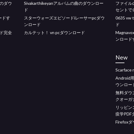
のダウ
Sivakarthikeyanアルバムの曲のダウンロー
ファイルの
ド
セントで
ードす
スターウォーズエピソードiレーサーpcダウ
0635 vw 
ンロード
ド
ド完全
カルテット！ vn pcダウンロード
Magna
ンロード
New
Scarfa
Andro
ウンロー
無料ダウ
クオーガ
リッピン
疫学PD
Firefo