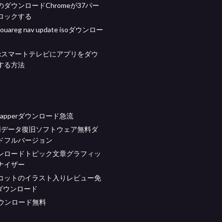
ダウンロードChromeが37パー
ロックする
touareg nav update isoダウンロー
voxスマートテレビにアプリをダウ
する方法
ce rapperダウンロード急流
id用データ復旧ソフトウェア無料ダ
ドフルバージョン
ンロードトピック文章グラフィッ
ナイザー
コットのイラスト入りレビュー免
Fダウンロード
xダウンロード無料