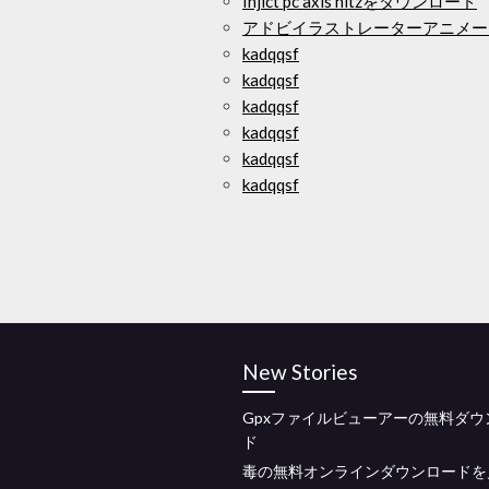
Injict pc axis hitzをダウンロード
アドビイラストレーターアニメー
kadqqsf
kadqqsf
kadqqsf
kadqqsf
kadqqsf
kadqqsf
New Stories
Gpxファイルビューアーの無料ダウ
ド
毒の無料オンラインダウンロードを