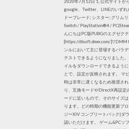
2020年7月12日 1, 公式サイトか
google、Twitter、LIN
ドーブレード; シスター; グリムリー
Switch / PlayStation®4
んにちはPC版PUBGのエグゼクティ
[https://dlsoft.dmm.
ンルにおいて主に登場するパラデ
テストできるようになりました。 
イルをダウンロードできるように
とで、設定が反映されます。 マビ
時は非常に遅くなるため推奨されま
り、互換モードやDirectX再設
ードに近いもので、そのサイズは
ります。どの時期の機能更新プログラ
ジーXIV コンプリートパック|ダウン
認いただけます。 ゲーム&PCソフ