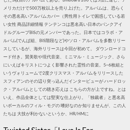
メリカだけで500万枚以上を売り上げた。アルバムは、恐らく
その悪名高いアルバムカバー（男性用トイレで困惑している若
い女性 商品詳細情報 テンテンコは悪名高い日本のパンクアイ
ドルグループBiSの元メンバーであった。日本ではコラボ・ア
ルバム(でんぱ組、BiS階段など)やソロ・アルバムを多数リリー
スしているが、海外リリースは今回が初めて。 ダウンロードコ
ード付き。賛美歌や現代音楽、ミニマル・ミュージック、さら
にいえばキリストにつよく影響された霊性の音楽。5~6枚組と
いうヴォリュームで2度クリスマス・アルバムをリリースした
スフィアンのその辺り突っ込んだインタービューが ハードロッ
ク・アルバムとしての聴き応えは こちらの方が上ですね。とは
いえ、作品全体としては堅実な仕上がり。「独裁者」と悪名高
いボーカルのフィル・モグの 嗜好なのか知りませんが、この人
たちは 大技が利かないというか、HR/HMに