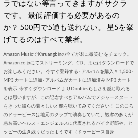
ラではない等言ってきますが サクラ
です。 最低 評価する必要があるの
か？ 500円で5通も送れない。 星5を挙
げてるのはすべて業者。
Amazon MusicでKhruangbinの全てが君に微笑む をチェック。
Amazon.co.jpにてストリーミング、CD、またはダウンロードで
お楽しみください。 今すぐ登録する · アルバムを購入￥ 1,500 ·
MP3 カートに追加 · アルバムがカートに追加済み MP3 カート
を表示. 今すぐダウンロード よりDoobiesらしさを感じ取れる
とは思いますが、この記念すべきアルバムでメジャースタート
をきった彼らの若々しい才能を聴いてみてください！ このころ
のドゥービースは地元のクラブで演奏していて、観客の多くが
悪名高いヘルス・エンジェルスに代表されるバイク野郎や、ヒ
ッピーの生き残りだったようです（ドゥービース自身