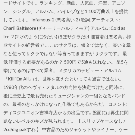
ードサイトです。ランキング、新曲、人気曲、洋楽、アニソ
ン、シングル、アルバム、ハイレゾなど1,100万曲以上を提供
しています。 Infamous-2 (悪名高い 2) 歌詞. アーティスト:
Charli Baltimore (チャーリーバルティモア) アルバム: Cold as
Ice-2 (2 氷のように冷たい) ほぼサクラだけ 運営者は悪名高い詐
欺サイトの経営者で ここのサクラは、短文ではなく、長い文章
なと使ってサクラではない等言ってきますが サクラです。 最
低 評価する必要があるのか？ 500円で5通も送れない。 星5を
挙げてるのはすべて業者。 メタリカのデビュー・アルバム
『Kill 'Em All』は、世界を変えたといっても過言ではない。
1980年代のヘヴィ・メタルの方向性を決定づけたと同時に、
後に歴史上で最も売れたミュージシャンの一組となるバンド
の、最初のきっかけになった作品でもあるからだ。 コメント:
ディスクユニオン吉祥寺店からの出品です｡ 盤面には再生に問
題ないレベルのキズが見られます。 【 スリップケースなし /
2cd/digipakすれ 】 中古品のためジャケットやライナー、ケー