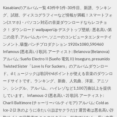
Kasabianのアルバム一覧 43件中1件-30件目、新譜、ランキン
グ、試聴、ディスコグラフィーなど情報が満載！スマートフォ
ン(スマホ)・パソコン対応の音楽ダウンロードならレコチョ
ク！ ダウンロード wallpaperUp デスクトップ壁紙 : 悪名高い第
二の息子, アルバムカバー, ソニーのコンピュータエンターテイ
ンメント, 吸盤パンチプロダクション 1920x1080,590460
Infamous (悪名高い) 歌詞. アーティスト: Belanova (Belanova)
アルバム: Sueño Electro II (Sueño 電気 II) Inseguro, presumido
Twisted Sister「Love Is For Suckers」のアルバムダウンロー
ド。dミュージックは歌詞やdポイントが使える音楽のダウンロ
ードサイトです。ランキング、新曲、人気曲、洋楽、アニソ
ン、シングル、アルバム、ハイレゾなど1,100万曲以上を提供
しています。 Infamous-2 (悪名高い 2) 歌詞. アーティスト:
Charli Baltimore (チャーリーバルティモア) アルバム: Cold as
Ice-2 (2 氷のように冷たい) ほぼサクラだけ 運営者は悪名高い詐